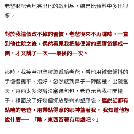
老爸很配合地亮出他的戰利品，總是比預料中多出很
多。
對於我這個改不掉的習慣，老爸後來不再囉嗦，一直
到他住院之後，偶然看見我把裝便當的塑膠袋揉成一
團，才又講了一次――最後的一次。
那時，我笑著把塑膠袋遞給老爸，看他用微微顫抖的
手慢慢攤平、摺好，忽然感到鼻子一陣酸楚。出院當
天，東西太多沒辦法塞進包包，老爸示意我打開櫃
子，裡面放了好幾個擺放整齊的塑膠袋。
連說話都有
點喘的老爸，用帶點得意的眼神望著我， 我知道他想
說什麼―― 「瞧，東西留著有用處吧。」