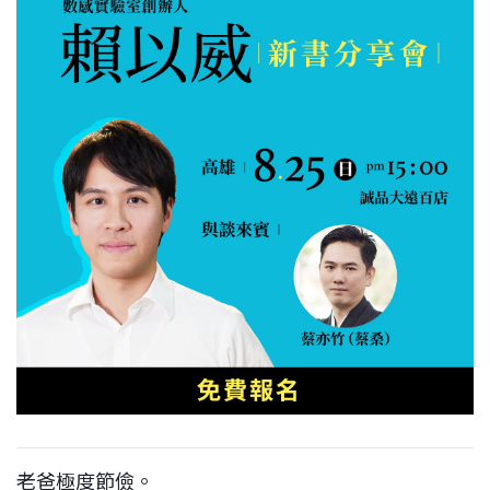
老爸極度節儉。