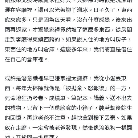
剛搬來北投時感覺家裡好大，大掃除的時候把洗潔劑
灑在客廳裡，還可以光著腳丫溜冰。日子久了，東西
愈來愈多，只是因為每天看，沒有什麼感覺。後來出
國再返家，才驚覺家裡竟然堆了這麼多東西，從房間
走到客廳得東繞西跨的。如果說人住的地方叫房子，
東西住的地方叫倉庫，這麼多年來，我們簡直是借住
在自己的倉庫裡。
或許是潛意識裡早已嫌家裡太擁擠，我從小愛丟東
西，每年大掃除就像是「被拋棄、怒報復」的一方，
死命地狂扔考卷、成績單、筆記本、講義、送不出去
的禮物，只留下一個肩膀寬的小箱子，裝著劫後餘生
的回憶，再趁老爸不注意，趕快拿到樓下丟棄。如果
放在走廊，一定會被老爸發現，然後像流浪狗一樣翻
找，又撿回一堆東西。