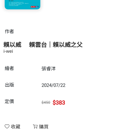
作者
賴以威
賴雲台｜賴以威之父
i-wei
繪者
張睿洋
出版
2024/07/22
定價
$383
$450
收藏
購買