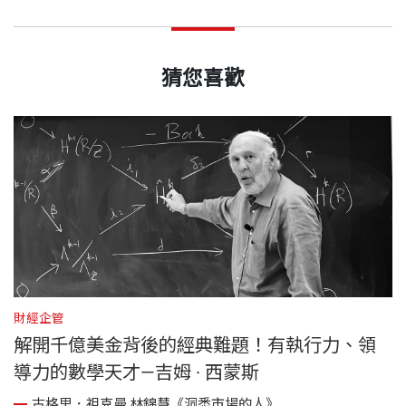
猜您喜歡
財經企管
P
解開千億美金背後的經典難題！有執行力、領
導力的數學天才—吉姆 · 西蒙斯
父
古格里．祖克曼,林錦慧《洞悉市場的人》