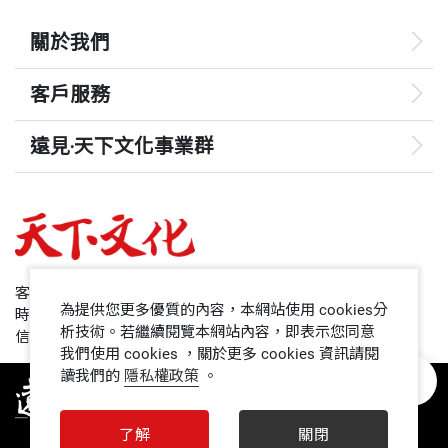
關於我們
客戶服務
遠見‧天下文化事業群
遠見
哈佛商業評論
50+
客服專線：+886 2 2662-0012
為提供您更多優質的內容，本網站使用 cookies分
時間：週一~週五9:00~12:30;13:30~17:00
領導影響力學院
析技術。若繼續閱覽本網站內容，即表示您同意
信箱：service@cwgv.com.tw
我們使用 cookies ，關於更多 cookies 資訊請閱
讀我們的
隱私權政策
。
1號課堂
未來親子
了解
關閉