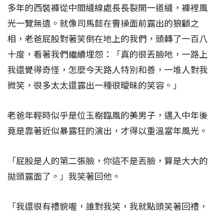
多年的西裝褲從中間縫線處長長裂開一道縫，褲裡風
光一覽無遺。就像司馬懿在曹操面前露出的狼顧之
相，老爸屁股對著笑倒在地上的我們，頭轉了一百八
十度，看著我們繼續埋怨：「真的很丟臉吔，一路上
我還覺得奇怪，怎麼今天路人特別和善，一堆人對我
微笑，很多太太還露出一種很曖昧的笑容。」
老爸年輕時似乎是位玉樹臨風的美男子，邁入中年後
竟是靠著近似暴露狂的演出，才得以重溫當年風光。
「屁股是人的第二張臉，你這不是丟臉，算是大大的
拋頭露面了。」我笑著回他。
「我還很有禮貌喔，誰對我笑，我就點頭笑著回禮，