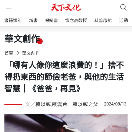
書籍類別
新書
暢銷書
懷念高教授
科普啟航
活動
華文創作
首頁
華文創作
「哪有人像你這麼浪費的！」捨不
得扔東西的節儉老爸，與他的生活
智慧｜《爸爸，再見》
文／
賴以威
,
賴雲台｜賴以威之父
2024/08/13