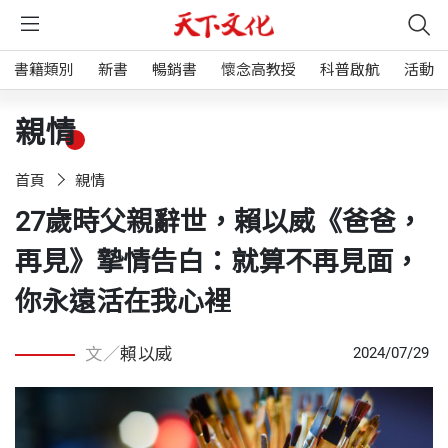
書籍類別
新書
暢銷書
懷念高教授
科普啟航
活動
親情
首頁
親情
27歲時父親辭世，賴以威《爸爸，
再見》摯情告白：就算不再見面，
你永遠活在我心裡
文／
賴以威
2024/07/29