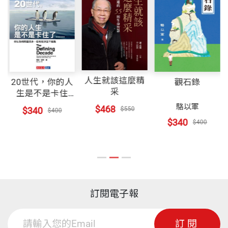
人生就該這麼精
20世代，你的人
觀石錄
采
生是不是卡住
了……
駱以軍
$468
$340
$550
$400
$340
$400
訂閱電子報
訂閱