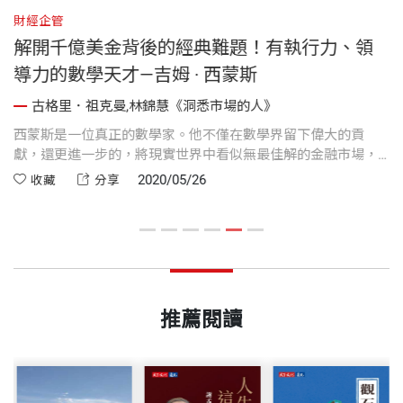
財經企管
P
解開千億美金背後的經典難題！有執行力、領
導力的數學天才—吉姆 · 西蒙斯
父
古格里．祖克曼,林錦慧《洞悉市場的人》
西蒙斯是一位真正的數學家。他不僅在數學界留下偉大的貢
即
許
獻，還更進一步的，將現實世界中看似無最佳解的金融市場，
數
間
轉換成一個數學問題。
2020/05/26
收藏
分享
變
推薦閱讀