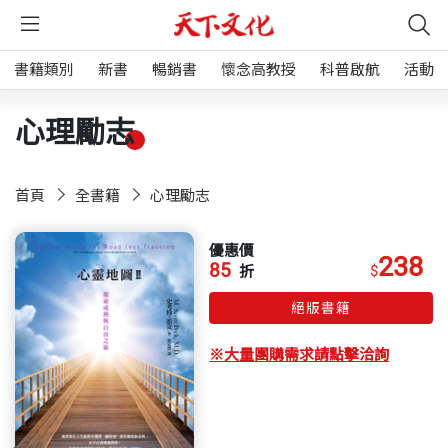
書籍類別
新書
暢銷書
懷念高教授
科普啟航
活動
心理勵志
首頁
全書籍
心理勵志
優惠價
238
85
$
折
絕版書籍
※大量團購需求請點擊洽詢