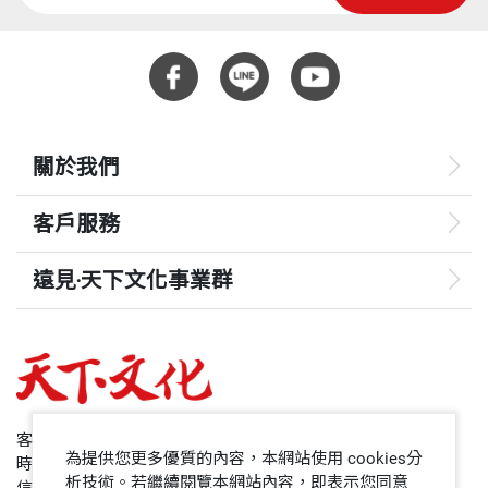
對內在生命的渴望……愈來愈多的人亟於找尋一個從
一步踏出去，就能不斷前進。書中所寫的是我個人心
心靈與精神層次出發的答案。」同樣的話可 描繪在台
靈成長的進階，不必然是每個人成長會經過的道路。
重量
335
灣的中國人，我們目前心靈的飢渴及精神的苦悶，比
人生的路像一連串同心圓，從圓心向外不斷擴張，其
當時的美國人可謂有過之而無不及。
中的關連無法用任何簡單直接的原理說明。
關於我們
派克醫生的主張，是因應這種飢渴而寫的。
可是我們不必堅持踽踽獨行，可以向出現在我們生命
客戶服務
中、任何一股超過自我的力量求助。每個人對這種力
人 生是由一連串的飢渴而編織成的，一個嬰孩一生下
量的觀點不同，可是大多數人都知道它確實存在。此
遠見‧天下文化事業群
來就飢渴——需要食物及溫情；稍長後又對知識、真
外，一路行進時，也不妨與他人結合力量、同舟共
理產生飢渴——因此要上學、讀書；有生理及性的飢
遠見
濟。
渴——因 此進入婚姻之門；有群居及歸屬的飢渴——
哈佛商業評論
因此組織家庭、參加社團；有追求卓越的飢渴——因
如果本書對你有任何助益，我最希望它能幫助你避免
50+
此努力於求名求利、著書立言等。
客服專線：+886 2 2662-0012
以偏概全的思考方式，不要鑽牛角尖尋找公式或簡單
為提供您更多優質的內容，本網站使用 cookies分
時間：週一~週五9:00~12:30;13:30~17:00
的解答，而開始從多元化的角度思考，崇揚生命的神
領導影響力學院
析技術。若繼續閱覽本網站內容，即表示您同意