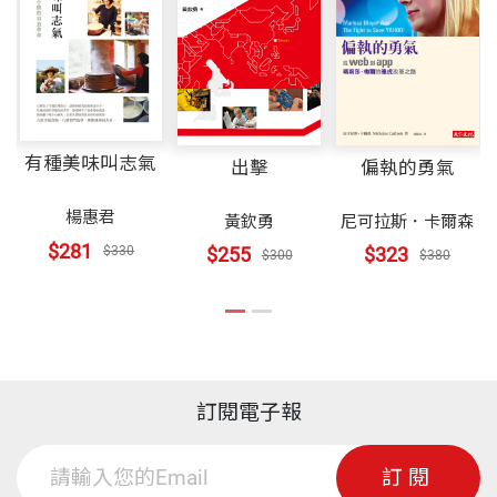
出版社
天下文化
受推崇的作家、思想家、精神科醫師以及深具影響力
認為不實際的問題。
式或簡單明瞭的答案可以憑藉。適合甲的路或許乙走
第十二章 攀上性靈的國度
的精神導師。
了就是錯誤，所以本書中絕對沒有「走這條路」、
中國人一向重視實用，也許是中國人的歷史一直是為
「在這兒左轉」的字樣。人生的旅程不是康莊坦途，
裝幀
平裝
後記 提供自己心靈養分
了生活而努力、奮鬥，不得不實際面對生存問題，在
它是一條沿路視線不佳、沒有路標，且穿過曠野、崎
台灣這數十年經驗裡，果然看到了實用主義的輝煌成
有種美味叫志氣
嶇不平的山徑。
出擊
偏執的勇氣
開本
14.8x21cm
果，而使 台灣人民走到任何地方都抬頭挺胸、趾高氣
楊惠君
黃欽勇
尼可拉斯．卡爾森
昂，甚至表現出不可一世的氣概，只是令人擔心的
過去十年來，我在曠野中摸索前進，學到一些減輕旅
$281
$255
$323
$330
$300
$380
是，經濟的成就並沒有帶來真正生命的豐盛和愉悅，
程艱辛的訣竅，都盡可能記錄在本書中。但是當我告
印刷規格
黑白
反而是沈迷與失 落。
訴你，迷路時根據青苔生長在大樹北側的原則，又可
以找到原路的同時，也一定會警告你，如果置身紅木
其實台灣的問題不是偶發的，而是一味追求發達及富
ISBN
9789862166826
林中，你會發現很多樹的四周全都長著青苔，很多時
足之後的必然因果，一九九二年的《美國新聞與世界
訂閱電子報
候你還是要自行判斷。
報導》雜誌中記載：「近來有一種飢 渴，源自唯物主
頁數
261
訂閱
義和科學發展而來，是一種使人不安的匱乏感，一種
更不要以為人生這條路會一直筆直向前，只要你一步