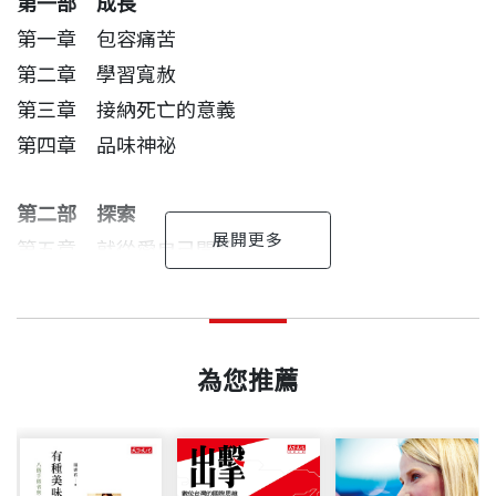
第一部 成長
第一章 包容痛苦
第二章 學習寬赦
第三章 接納死亡的意義
第四章 品味神祕
第二部 探索
第五章 就從愛自己開始
第六章 從神話中發掘人性
多元化的思考角度
生命的飢渴
史考特．派克 作者
第七章 躍向心靈更高峰 第八章 回歸伊甸園的路
出版日期
2010/12/28
哈佛大學及凱斯西方保留大學醫學博士。曾服務於陸
讀者或許還記得《心靈地圖》的第一句話：「人生困
阮大年（台中技術學院校長）
軍醫療部隊、擔任精神科開業醫師。在一九八四年創
為您推薦
難重重。」那是個顛撲不破的真理，我現在要為它添
第三部 信仰
書號
BBP284
辦了團體激勵文教基金會（Foundation for Communi
本書是美國著名精神導師派克醫生繼《心靈地圖》
一句注腳：人生變化無窮。
第九章 追尋心靈宗教智慧
ty Encouragement），提供心理專業指導，協助無數
（The Road Less Traveled）而寫的續集，顧名思義
第十章 整合生命所有疆域
的組織建立真誠共識團體。其著書、演講不輟，是備
他所探討的乃是一般人不常去思考的問題，也是一般
每個人都必須自己摸索人生的路，沒有自助手冊、公
第十一章 審慎迎接新觀念