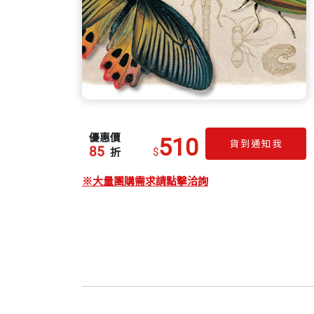
優惠價
510
貨到通知我
85
$
折
※大量團購需求請點擊洽詢