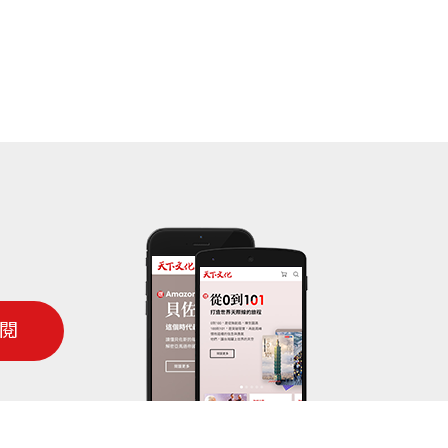
而行動。蜻蜓、螳螂等具有大眼晴，無疑
畫過的昆蟲會留下深刻的印象，相信這也
朱耀沂
氣。本書的表現形式與我以往的寫作風格
來說挑戰性頗大，加上文章、插圖、照片
閱
知開了幾天的特快夜車才搞定。
未著墨，在我們三人合作下終於做出一本