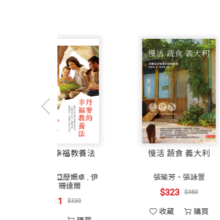
豆娘
位，回國後應聘為台大客座副教授，後升
蜻蜓
1997年屆齡退休後不久，門生陳建志
本附圖的昆蟲書，從此開始了我退休後的
其研究領域主要為水稻和果樹害蟲，退休
昆蟲教室第三堂 不完全變態類昆蟲
篇的短文，畫了數百張素描圖；除了昆蟲
籍，期能影響更多莘莘學子喜愛動物、了
蜚蠊目
室』延續著我寫作之初的熱情和畢生對昆
「昆蟲博物館」似乎更能貼切表達他對台
蜚蠊
樸的鉛筆圖繪略加介紹。
戰》、《情色昆蟲學》、《成語動物學》
直翅目
物學系列的重量級著作。
蝗蟲
我畫的是铅筆圖，不夠生動多彩是必然的
蟋蟀
友林韋宏先生不但擅長昆蟲攝影，還樂意
螽蟴
耀沂之蜘蛛博物
丹麥的幸福教養法
林韋宏 攝影
等翅目
學
不善攝影的我沒資格評論昆蟲照片的優劣
台大昆蟲學研究所畢業，主修害蟲綜合防
白蟻
朱耀沂
潔西卡．亞歷姍卓
,
伊
例如觀察頭寬與複眼直徑、前胸長與體長
昆蟲標本館數位化計畫以及佚失海外台灣
本．珊達爾
$255
螳螂目
$300
長毛、叢毛等都不可忽略，如此可能比攝
$281
站設計製作、Flash動畫製作、Flash
$330
螳螂
收藏
購買
牠生活中的一些行為。例如畫蝗蟲時必定
展、台大昆蟲系標本館、3D虛擬昆蟲等。