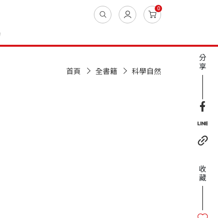
0
動
分
享
首頁
全書籍
科學自然
收
藏