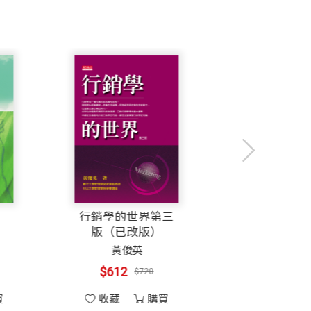
做善後工作。工作完成後，游主編邀我寫一
讀者反應的鼓勵，出版了十餘本書及數十
的珍貴資料，寫成一本本通俗的動物書
台灣產的昆蟲居多。這本『台灣昆蟲教
稱自己是「昆蟲雜貨店」，其實若稱他為
，我挑選了一些種類，以扼要的文字及素
蟲學》、《黑道昆蟲記》、《人蟲大
（均由天下文化出版）是大樹文化教授博
也不帶相機，遑論從事昆蟲攝影。幸好蟲
和文字增色不少。
戀愛的季節
行銷學的世界第三
版（已改版）
逼真，必得先對昆蟲有一番詳細的觀察，
防治研究計畫、國科會國家數位典藏台大
王蒙
黃俊英
、斑點的位置、形狀，何處有多少支刺、
然與昆蟲。擅長生態攝影、標本攝影、網
$298
$612
$350
$720
深入瞭解該種昆蟲的身體構造，從此得知
及2010年台大昆蟲標本館數位典藏網路特
收藏
購買
收藏
購買
相反地，蟋蟀、螽蟴之類，後腳不像蝗蟲