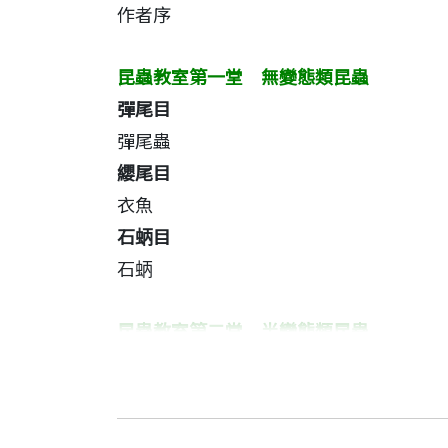
作者序
昆蟲教室第一堂 無變態類昆蟲
彈尾目
彈尾蟲
纓尾目
衣魚
石蛃目
石蛃
昆蟲教室第二堂 半變態類昆蟲
蜉蝣目
作者序
朱耀沂 作者
蜉蝣
朱耀沂教授（1932年出生，2015年
蜻蛉目
省立農學院植病系﹝中興大學前身﹞，並