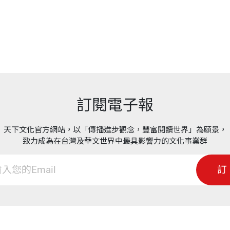
角呈絲狀，從此可知牠們以長絲狀的觸角摸索四周的環境
特色，經過畫圖這道手續，就不容易忘記。再者，對自己
頁數
251
重量
675
訂閱電子報
天下文化官方網站，以「傳播進步觀念，豐富閱讀世界」為願景，
致力成為在台灣及華文世界中最具影響力的文化事業群
、照片送給大樹文化的張總編輯蕙芬後，我終於鬆了一口
圖是點綴，但這次以鉛筆圖、照片為主，文章為輔，對我
訂
因而在定稿的最後關頭，林韋宏先生和主編游紫玲小姐不
為主，偏重於外形的表述，有關生活、習性方面的說明多
有種從未有過的成就感，相信林、游二人也有同感。