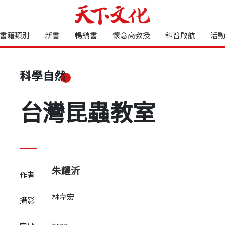
書籍類別
新書
暢銷書
懷念高教授
科普啟航
活
科學自然
台灣昆蟲教室
朱耀沂
作者
林韋宏
攝影