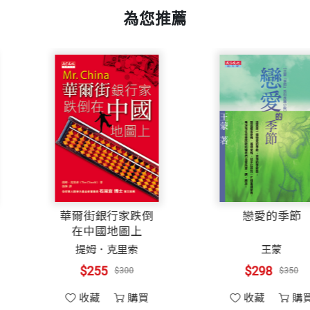
為您推薦
書號
BBT5004
任副教授、教授，至退休並獲選為名譽教授。
教授引薦游主編紫玲小姐來找我，為一本日文翻譯書的審訂
筆耕生活。轉瞬間過了十餘年，此間受到她的甜言唆使及
後仍勤於著作，將其一生所閱覽和收集的昆蟲或其他動物
出版社
大樹文化
，還畫了其他的動物、植物，甚至卡通畫等，當然還是以
解動物，甚而願意選擇生物學為一生之職志。朱教授常謙
蟲的執迷，為了讓讀者更能瞭解昆蟲王國台灣分佈的昆蟲
灣昆蟲界的貢獻與地位。著有《熱帶昆蟲學》、《午茶昆
等，《蜘蛛博物學》、《老鼠博物學》及《蟑螂博物學》
裝幀
軟皮精裝
，用生態照片彌補此缺憾是絕佳的點子。但我連出國旅遊
開本
14.8×21cm
提供多年來拍攝的昆蟲照片，讓本來了無生意的黑白圖片
慢活 蔬食 義大利
華爾街銀行家跌倒
在中國地圖上
，但我深知用鉛筆畫昆蟲有它的優點。因為鉛筆畫要畫得
治、昆蟲分類學。曾任昆蟲系計畫助理，參與農委會害蟲
張瑜芳、張詠萱
提姆．克里索
印刷規格
彩色
的比例，六隻腳每隻的長度，翅上的翅脈分佈情形，條紋
產模式標本計畫、昆蟲生態推廣解說等。熱愛攝影、大自
$323
$255
$380
$300
影要花上更多的時間。但在這些觀察測定的工夫中，可以
電子書。作品有電子書『昆蟲修業』、『昆蟲生態』；2009
收藏
購買
收藏
購買
注意到牠粗壯的後腳，從而瞭解到牠善跳的原因就在此。
ISBN
9789862168622