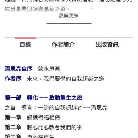
經營事業與領導晶華之道。
如果靈魂有定義的話，潘思亮應該是超級熱愛學習的
靈魂，把命運給的起伏境遇，化為哲理的美妙頌歌。
目錄
作者簡介
出版資訊
他也從危機中頓悟經營企業與人生的意義──以人為
本，將心比心，成就他人──這是每個人都可以追尋
的昇華哲學，是一種無為的款待精神，亦是成就晶華
潘思亮自序
飲水思源
的菁華。
作者序
未來，我們要學的自我超越之道
「人會進步與成長，當學習到某個境遇所帶來的生命
第一部 轉化 —— 啟動重生之旅
功課，就會發現改變自己的思維與心態，處境會隨之
之首 導言：一流的自我超越者——潘思亮
相對產生變化。在這轉變的過程中，唯有安住心，才
第一章
認識禍福相倚
能堅持下去。一個安心的人能夠覺知命運的途轍，相
第二章
將心比心教會我們的事
信每個發生自有意義，不會白白浪費危機，牢抓改變
第三章
自內在重生