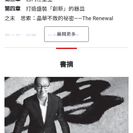
的時機。」
第四章
打造盛裝「創新」的器皿
之末 思索：晶華不敗的祕密——The Renewal
—— 潘思亮
第二部 蛻變 —— 共創新生之旅
之首 導言：飯店人的智慧——由超越邁向卓越
林靜宜 作者
第五章
風能量——融合與跨界的風格
出版日期
2022/05/31
國立台北大學企管碩士、國立成功大學醫學院老年學
書摘
第六章
土能量——創造與觀照的扎根之道
碩士。
第七章
火能量——培養發自內心的小老闆們
書號
BCB768
第八章
水能量——成就他人的幸福感
曾任《遠見雜誌》記者、《30》雜誌主編，現為作
之末 思索：企業的信仰與修養
家、企業講師，主要著作有《引路：張淑芬與台積電
出版社
天下文化
用智慧行善的公益足跡》、《從郭董到果凍：相信郭
潘思亮 後記
台銘》、《誠品時光》、《鼎泰豐，有溫度的完
美》、《微笑走出自己的路：施振榮的Smile學，20
裝幀
平裝