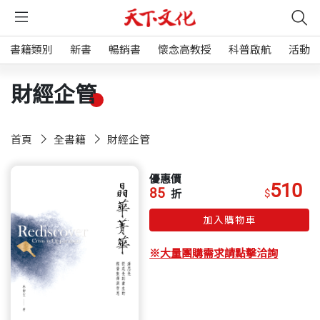
書籍類別
新書
暢銷書
懷念高教授
科普啟航
活動
財經企管
首頁
全書籍
財經企管
優惠價
510
85
$
折
加入購物車
※大量團購需求請點擊洽詢