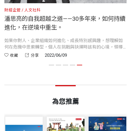
堂創業、創新、人生課》、《新時代，心王道》、
財經企管
人文社科
《台積電的綠色力量》、《捷安特傳奇：GIANT全球
終
潘思亮的自我超越之道——30多年來，如何持續
開本
17×23cm
品牌經營學》、《時尚是門好生意》、《改變成功的
進化，在逆境中重生。
定義：白袍CEO蔡長海的利他願景學》、《愛，讓孩
在
如果你對人、企業組織如何進化、成長特別感興趣，想理解如
子做自己：我這樣教出季衡與季剛》、《淚光奇蹟：
印刷規格
彩色
一
何在危機中思索轉型，個人在挑戰與抉擇時該有的心境，領導
陪伴曉鈴的病床手記》（以上均為天下文化出版）等
談
者與組織如何自我超越，審視生命價值與追求的真理，此書應
2022/06/09
收藏
分享
別
能一看。因為企業也是人，必須要有其存在意義，這可以讓組
十餘本書。現兼任 HCW Architects & Associates 企
織群體在危機時，不再那麼短淺，能把眼光放在所選擇的追求
ISBN
9789865256166
劃總監，曾策展「造境：陳其寬大師版畫展」。
意義與最高理念。
頁數
296
為您推薦
重量
551