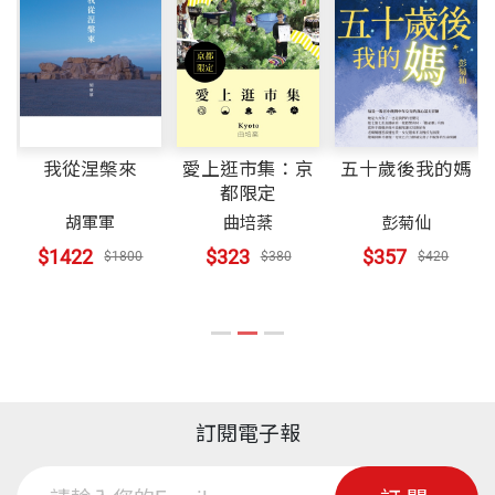
我從涅槃來
愛上逛市集：京
五十歲後我的媽
都限定
胡軍軍
曲培棻
彭菊仙
$1422
$323
$357
$1800
$380
$420
訂閱電子報