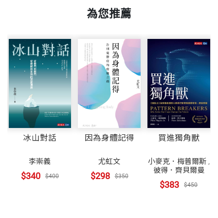
頁數
280
嗎？絕對不是的。」
為您推薦
我當時一聽覺得非常鮮明，他的說法是有其道理的。
重量
409
以科學領域而言，老師教導學生的階段，不過是人類
累積知識的傳授而已，唯有超越了學習，當學生能夠
對老師說「我經過實驗，經過研究，發現你的那套理
論有錯誤」時，這個剎那也就是科學進步的時刻，人
類對事物的一個新的把握，才又有了凌駕前人的發
現。
冰山對話
因為身體記得
買進獨角獸
我的父親也是一位畫家，我自小看他作畫，長大後成
漢
李崇義
尤虹文
小麥克．梅普爾斯
,
林
彼得．齊貝爾曼
了科學家。許多人以為，藝術與科學是兩個截然不同
$340
$298
$400
$350
$383
$450
的世界，但我覺得，其實這兩者有一個共通的核心
點，那就是「創造」。科學家通過人類已知的路，走