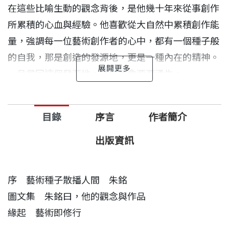
在這些比喻生動的觀念背後，是他幾十年來從事創作
所累積的心血與經驗。他喜歡從大自然中累積創作能
量，強調每一位藝術創作者的心中，都有一個種子般
的自我，那是創造的發源地，更是一種內在的精神。
一旦尋回這個發源地，靈感便會源源湧生。
書中傳遞了悠遠曠達的生命情懷及關於「美」的獨特
目錄
序言
作者簡介
思考，句句動人而深刻，讀來彷彿置身真善美的精神
境界。朱銘在本書中將開啟讀者的心眼，也讓我們明
出版資訊
白：人生處處需修行，生活處處皆美學。
序 藝術種子散播人間 朱銘
圖文集 朱銘曰，他的觀念與作品
緣起 藝術即修行