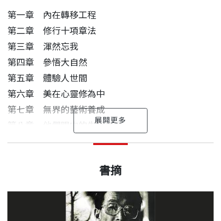
第一章 內在轉移工程
第二章 修行十項章法
第三章 渾然忘我
第四章 參悟大自然
第五章 體驗人世間
第六章 美在心靈修為中
第七章 無界的藝術養成
第八章 他們眼中的朱銘美學
藝術與科學深談
潘煊 作者
大師之路
出版日期
1999/07/20
出生於埔里小鎮，自大學中文系畢業後，歷任雜誌、
書摘
朱銘影像
李遠哲
新聞媒體編輯、撰述等職。
採訪後記 返回創造的祕境 潘 火宣
書號
BGB121
附錄 朱銘展覽年表
朱銘先生與我年紀相仿，他念小學一年級時為躲避美
多年來得遇因緣，寫作佛教傳記與理念，傳達人間美