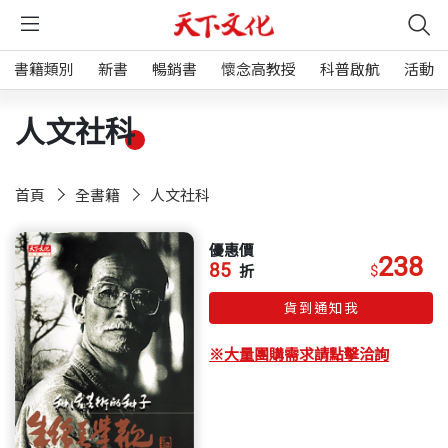
書籍類別
新書
暢銷書
懷念高教授
科普啟航
活動
人文社科
首頁
全書籍
人文社科
優惠價
238
85
$
折
貨到通知我
※大量團購需求請點擊洽詢