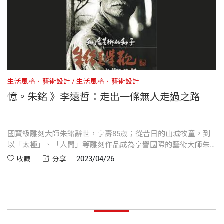
軍轟炸，停學到山上，光復之後被直升為三年級，這
善事蹟。
出版社
天下文化
背景和我是一樣的。他自十多歲拜師學藝開始，就以
非凡的毅力，展開藝術人生的自我定位與追尋，讓我
著有《慈悲在人間：走過尼泊爾震災之路》、《行願
想起高一那年，我曾經臥病一個月，就在那一段日
半世紀：證嚴法師與慈濟》、《心靈的故鄉：靜思精
裝幀
平裝
子，我深刻思索了此後的人生方向，「要當自己生命
舍巡禮》、《人間佛國：佛光山佛陀紀念館紀事》、
生活風格．藝術設計
生活風格．藝術設計
的主人」這個觀念，就在青少歲月開始明確地建立。
《看見佛陀在人間：印順導師傳》、《法影一世紀：
憶。朱銘 》李遠哲：走出一條無人走過之路
開本
14.8×21cm
印順導師百歲》、《慢行聽禪：殷琪問法 聖嚴解
■創造，藝術與科學的共通點
惑》、《聖嚴法師：最珍貴的身教》、《證嚴法師：
琉璃同心圓》、《相信閱讀：天下文化25年的故事》
國寶級雕刻大師朱銘辭世，享壽85歲；從昔日的山城牧童，到
印刷規格
黑白
以「太極」、「人間」等雕刻作品成為享譽國際的藝術大師朱
從本書中，看到朱先生的許多想法，很能引起我的共
等書。
銘，朱銘的成就背後來自他獨樹一格的人生觀與創作觀。本篇
2023/04/26
收藏
分享
鳴，我想這也是我們多年以前，初次相見即感覺十分
文章收錄自天下文化1999年出版的《種活藝術的種子》序言，
透過中研院前院長李遠哲的人物側寫，深入藝術大師朱銘對藝
接近的原因。當時談到關於研究、創造等等話題，朱
ISBN
9576215714
術的認識和體悟。
先生所講的一段話讓我印象深刻，他說：「我的藝術
是修來的，不是學來的。愛因斯坦的相對論是學來的