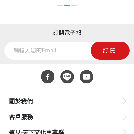
到知識的最前緣，在繼續邁向未知世界之時，所憑靠
的就是無盡的創造力和想像力，這與藝術家的創作完
全一樣。
訂閱電子報
朱先生的藝術成就之所以舉世聞名，那就是因為他的
雕塑創造了新的表現形式，而獲得極高的推崇；我的
訂閱
科學研究之所以著名，也是因為探索到前所未有的解
答，邁入了無人行經的新領域。藝術與科學，是在於
處理的界面不同，但就其從已知走向未知的創造性而
言，基本上是一致的。
關於我們
■走出一條無人走過之路
客戶服務
先前我已講過，自己才是生命的主人，一個人對事物
遠見‧天下文化事業群
的鑽研是主動或被動，其結果差別甚大。就像朱先