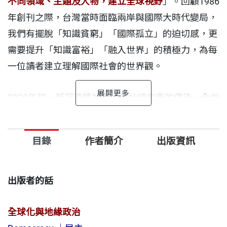
不同領域、主題及人物，建立全球視野
」。回顧1986
年創刊之際，台灣當時面臨兩岸與國際大時代變局，
我們有擺脫「知識貧窮」「國際孤立」的迫切感，更
需要提升「知識富裕」「融入世界」的積極力，為每
一位讀者建立理解國際社會的世界觀。
2020年初，新冠疫情加劇，為杜絕病毒的傳染，全世
界陷入封城困境，從交通、貿易、製造到教育、文化
交流等，全面斷鏈，這是人類有始以來的巨大危機。
目錄
作者簡介
出版資訊
《遠見》是從台灣社會的改變浪潮而起，「與世界接
軌」是她的宗旨。COVID19期間，《遠見》即刻啟動
的「國際大師遠見連線」方式，不間斷地向國際大師
出版者的話
請益，3年防疫不出國，卻仍能連結世界；這段期
間，國際大師們的「台灣觀點」，深化我們對世界的
全球化與地緣政治