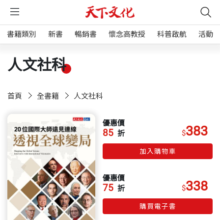
書籍類別
新書
暢銷書
懷念高教授
科普啟航
活動
人文社科
首頁
全書籍
人文社科
優惠價
383
85
$
折
加入購物車
優惠價
338
75
$
折
購買電子書