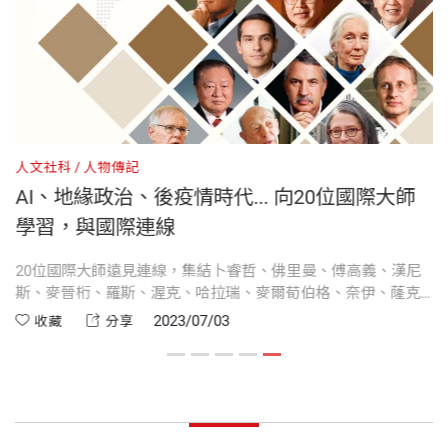
創辦《天下》雜誌，並任副總編輯。1982年創辦「天
all）、李開復等專訪，感謝他們分享精闢的觀點與智
出版社
天下文化
下文化出版公司」，1986年創辦《遠見》雜誌。
企管精粹
慧之語。
Leadership ｜領導力
擔任《遠見》雜誌總編輯期間，帶領雜誌獲新聞局雜
裝幀
平裝
約翰．漢尼斯（John L. Hennessy）─史丹佛大學校
誌報導金鼎獎、雜誌公共服務金鼎獎、花旗銀行財經
長（2000∼2016）
人文社科
人物傳記
新聞獎、新聞評議會兩岸新聞報導獎、吳舜文新聞獎
●別浪費危機，疫後成為更好的自己
國
AI、地緣政治、後疫情時代... 向20位國際大師
開本
21×14.8cm
等獎項。獲選為政治大學八十風雲校友、107學年度
●亂世，更需要正直的領導人
視
學習，與國際連線
傑出校友。著有《無愧——郝柏村的政治之旅》、
，
20位國際大師遠見連線，集結卜睿哲、佛里曼、傅高義、漢尼
《請問，總統先生》、《寧靜中的風雨——蔣孝勇的
Decisiveness ｜果決
印刷規格
黑白
明
斯、麥晉桁、羅斯、渥克、哈拉瑞、麥爾荀伯格、奈伊、蕯克
真實聲音》、《與時代的對話》、《你知道的遠比你
麥晉桁（John J. Mack）─摩根士丹利傳奇執行長
企
斯、塞拉芬、錢煦、張忠謀、鄭崇華、高希均、何大一、拉
2023/07/03
收藏
分享
想像的少》、《一生帶著走的能力》等書。
詹、珍古德、李開復等專訪，透視全球變局。
●永不低估自己，善用科技找機會
ISBN
9786263552890
Innovation ｜創新
亞歷克．羅斯（Alec Ross）─前白宮科技創新顧問