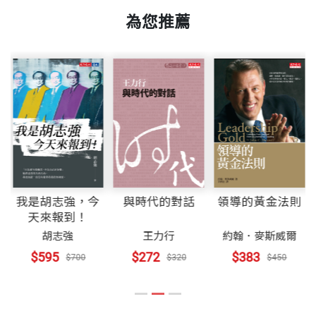
頁數
296
●數位策略、地緣政治，領導人必修
為您推薦
Judgement ｜判斷力
重量
427
米歇爾．渥克（Michele Wucker）─全球知名戰略顧
問
●了解自己，就能預見「灰犀牛」
人文視野
Vision ｜遠見
我是胡志強，今
與時代的對話
領導的黃金法則
哈拉瑞（Yuval Noah Harari）─以色列新銳歷史學家
天來報到！
胡志強
王力行
約翰．麥斯威爾
●最大敵人非病毒，而是心中惡魔
$595
$272
$383
$700
$320
$450
●國家的繁榮，無法再靠戰爭達成
Framer ｜造局者