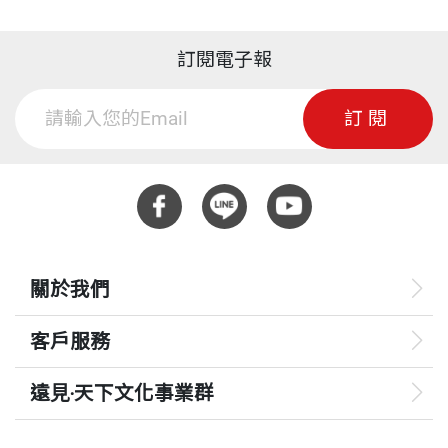
麥爾荀伯格（Viktor Mayer-Schönberger）─全球大
數據權威
訂閱電子報
●解放人類智慧，成為造局者
●人類抉擇，決定數據價值
訂閱
Morality ｜道德
奈伊（Joseph S. Nye）─軟實力之父
●總統的道德選擇，將讓你付出代價
關於我們
Sustainability ｜永續
傑佛瑞．薩克斯（Jeffrey D. Sachs）─唐獎第五屆永
客戶服務
續發展獎得主
遠見‧天下文化事業群
●實現永續發展，台灣是關鍵要角
遠見