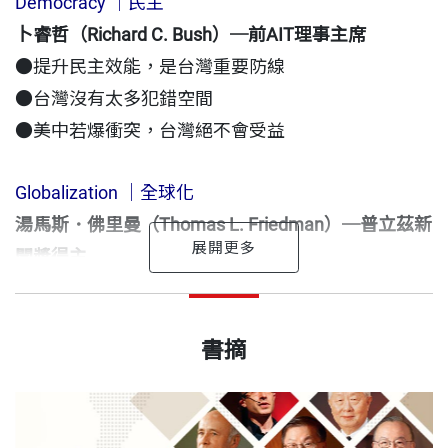
了解，彌足珍貴。
Democracy ｜民主
卜睿哲（Richard C. Bush）─前AIT理事主席
為提供讀者更具系統的閱讀經驗，天下文化將《遠
●提升民主效能，是台灣重要防線
見》雜誌發表的20位國際大師採訪專文，收錄成書，
●台灣沒有太多犯錯空間
以〈全球化與地緣政治〉、〈疫後新局〉、〈人文視
●美中若爆衝突，台灣絕不會受益
野〉、〈企管精粹〉、〈華人之光〉五大篇章，集合
卜睿哲（Richard C. Bush）、佛里曼（Thomas L. Fri
Globalization ｜全球化
edman）、傅高義（Ezra Feivel Vogel）、漢尼斯（J
湯馬斯．佛里曼（Thomas L. Friedman）─普立茲新
ohn L. Hennessy）、麥晉桁（John J. Mack）、羅
聞獎得主
斯（Alec Ross）、渥克（Michele Wucker）、哈拉
●台灣不要輕信華府政客的甜言蜜語
王力行 作者
瑞（Yuval Noah Harari）、麥爾荀伯格（Viktor May
●中國是熊，也許有天能學會唱歌
出版日期
2023/06/28
遠見．天下文化事業群董事長暨發行人。政大新聞系
書摘
er-Schönberger）、奈伊（Joseph S. Nye）、蕯克斯
畢業後，一直獻身於新聞及出版事業，在1970年代主
（Jeffrey D. Sachs）、塞拉芬（George Serafei
Mutuality ｜互惠
書號
BGB556
編《婦女雜誌》與《綜合月刊》，並赴港任《中國時
m）、錢煦、張忠謀、鄭崇華、高希均、何大一、拉
傅高義（Ezra Feivel Vogel）─亞洲關係權威
報》香港辦事處主任。1981年與高希均、殷允芃共同
詹（Raghuram Rajan）、珍古德（Dame Jane Good
●兩岸問題不會留到下一代解決