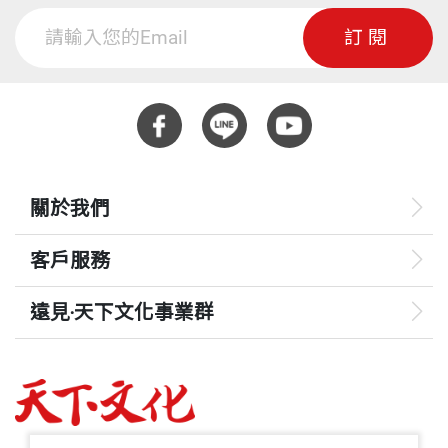
奇心，我真的想採訪個水落石出；他那近十六個月的
才可用？還有什麼人才願意為國奉獻，站上公共政治
頁數
304
訂閱
內閣團隊到底如何運作？他們的建樹在哪？有沒有辜
的舞台？政府未來施政必更加艱難。我既不平老友的
She is the author of best-selling The Biography of Mr
負當時投國民黨一票的選民？於是有了這本書的誕
遭遇，復悲國運之不濟，感慨殊深，迄今難以釋懷。
Yun-Suan Sun and has won numerous awards and s
生。
重量
400
cholarships, including the National Literature Award.
其後兆玄兄來看我，闡述他之所以決定去職的心境，
這四七八天的確關鍵。它是台灣二次政黨輪替的起
表示要維護政務官的尊嚴，決意要在卸任前把災後重
She has interviewed over 300 political and business l
點，也開啟台海兩岸新的一頁（兩岸直航及ECFA的
建的計畫做好，給社會一個交代。今天這個重建工作
關於我們
eaders worldwide.
初擬）。更關鍵的是，經歷了近年世界及台灣最大危
都已依計畫完成，國人應可肯定，他在卸任前念茲在
客戶服務
機、也是天災（八八風災）及人禍（金融海嘯）。我
茲的不是自己的職位，而是大眾的福祉。這是讀書人
有深刻體驗，相信全台灣人民也都有深層體驗。
的風骨，進退有據，要做得風光、走得瀟灑。
遠見‧天下文化事業群
摘自《迎戰風暴
：劉兆玄內閣的關鍵478天​
》
後記
遠見
摘自《迎戰風暴：劉兆玄內閣的關鍵478天》序
哈佛商業評論