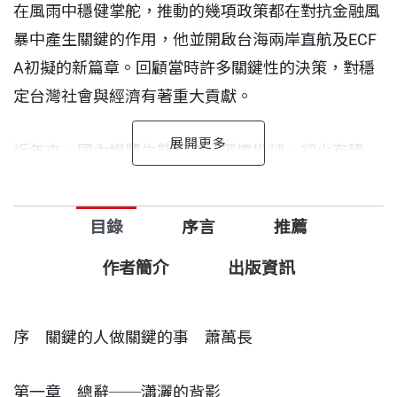
在風雨中穩健掌舵，推動的幾項政策都在對抗金融風
暴中產生關鍵的作用，他並開啟台海兩岸直航及ECF
A初擬的新篇章。回顧當時許多關鍵性的決策，對穩
定台灣社會與經濟有著重大貢獻。
近年來，國內媒體生態丕變，習慣批評，卻少有建
言，公眾人物的每一個舉動都被放在放大鏡下審視，
嘻笑怒罵，鮮少討論正經政策。作者楊艾俐秉持新聞
目錄
序言
推薦
記者重視客觀、追求真相的責任，深入採訪，一探劉
兆玄內閣團隊的運作。
作者簡介
出版資訊
本書聚焦於因應全球金融海嘯、振興經濟、兩岸直
序 關鍵的人做關鍵的事 蕭萬長
航、八八風災等重大事件，可以當做歷史（雖然有些
短暫）來讀，也可當做故事（因為這478天充滿戲劇
第一章 總辭──瀟灑的背影