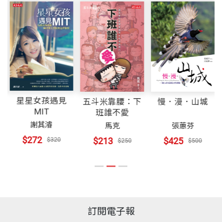
員，現任廣東汕頭大學教授。從事新聞實務三十年，
幾位《中國時報》集團的資深記者有感於劉內閣在一
任行政院院長，至2009年9月10日去職，共計478
第十五章 八八風災——我們都有個故事可講
曾至二十餘國採訪，訪問超過三百位國際領袖、企業
年三個多月任期內命運多舛，卻能劍及履及，克服艱
天。在這短短的期間內，台灣經歷世界金融最激烈的
第十六章 結語
出版社
天下文化
CEO及知名學者。
困，應該記載下來。他並提及，幾位記者所蒐集的資
動盪，他做了許多關鍵性的決策，對穩定經濟有重大
料相當完備，但必須有一人彙總，問我願否擔綱。
貢獻。其犖犖大端者，盡在此書中。
後記 四七八天──天天是關鍵
著有《孫運璿傳》、《IC教父：張忠謀的策略傳
裝幀
軟皮精裝
奇》、《迎戰風暴──劉兆玄內閣的關鍵478天》等
我有些遲疑。新聞記者重視客觀，不能為一黨一派一
在他卸任的前兩星期左右，馬英九總統告訴我行政院
書。《孫運璿傳》獲1989年國家文藝獎傳記文學類
人講話；但是記者也有追求真相的責任。記得在二○
院長即將更迭的決定，我一時激動落淚。我落淚的原
星星女孩遇見
五斗米靠腰：下
慢．漫．山城
凍
MIT
開本
15x21cm
班誰不愛
獎。歷年報導曾獲金鼎獎、吳舜文新聞獎、亞洲平面
○八年，劉院長剛組成內閣，國內媒體習慣地一味批
因有二：一是為友人傷心，一是為國傷心。我和兆玄
謝其濬
馬克
張蕙芬
媒體公共服務獎。
評，卻少有建言。每一個新閣的舉動都被放在放大鏡
兄交誼深厚，知其才華膽識，在這樣的春秋鼎盛之
$272
$213
$425
$320
$250
$500
下審視，嘻笑怒罵，少有討論正經政策。
年，正是大展鴻圖、立功立業，為國家奠定百年大計
印刷規格
部分彩色
的時候，怎會因一個突如其來的天然災害而非下台不
Alice Yang is a senior advisor of Commonwealth-Glo
從劉兆玄任交通部長後，我就開始採訪他，算算也有
可？在八八風災發生後的這段期間，我看到媒體觀點
bal magazine group, a professor at Shantou Universi
二十年。他以敏銳聰慧著名，怎麼想，也不至於如媒
的失焦、民粹的橫流，一個國家長期培養的優秀政治
ISBN
9789863206439
ty, China, and has had a distinguished career in journ
體所呈現的形象。這次經他一提，本著追求真相的好
訂閱電子報
人才，在暴言暴論下輕易折損，台灣未來還有什麼人
alism.