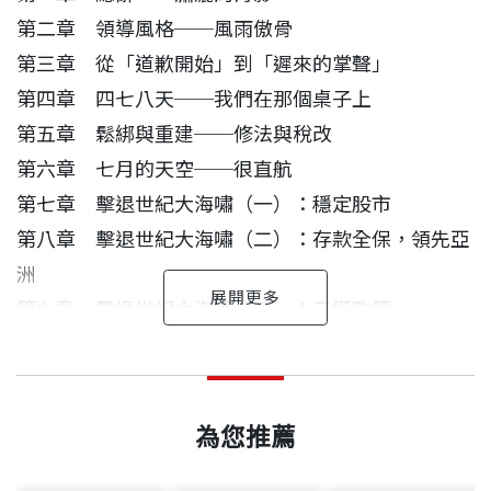
性）來讀，更可當做公共政策來讀。
第二章 領導風格──風雨傲骨
第三章 從「道歉開始」到「遲來的掌聲」
第四章 四七八天──我們在那個桌子上
第五章 鬆綁與重建──修法與稅改
第六章 七月的天空──很直航
第七章 擊退世紀大海嘯（一）：穩定股市
第八章 擊退世紀大海嘯（二）：存款全保，領先亞
洲
第九章 擊退世紀大海嘯（三）：三挺政策
第十章 消費券──新春及時雨
後記 478天──天天是關鍵
關鍵的人做關鍵的事
楊艾俐 作者
出版日期
2015/01/16
第十一章 起草歷史文件──ECFA
資深媒體人。政治大學新聞系畢業、美國華盛頓大學
楊艾俐
蕭萬長
第十二章 有感基礎建設
教育傳播碩士，曾任《天下雜誌》總主筆、英國利物
為您推薦
第十三章 弱勢的春天：勞工和失業
書號
BGB391
浦大學經濟史研究員、美國華盛頓教育研究會研究
二○一三年初，我在偶然機會碰到劉兆玄。他提起，
劉兆玄先生在2008年5月20日就任馬英九總統的第一
第十四章 新農業──尋我心中一畝田