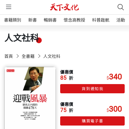
書籍類別
新書
暢銷書
懷念高教授
科普啟航
活動
人文社科
首頁
全書籍
人文社科
優惠價
340
85
$
折
貨到通知我
優惠價
300
75
$
折
購買電子書