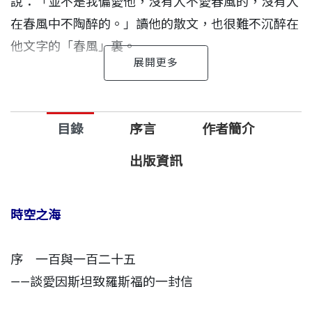
說：「並不是我偏愛他，沒有人不愛春風的，沒有人
在春風中不陶醉的。」讀他的散文，也很難不沉醉在
他文字的「春風」裏。
從二十多歲滿腔熱血的知識青年，到今日成為走過二
十世紀最光燦的科學歲月的智慧長者，陳之藩一直用
目錄
序言
作者簡介
獨特的、兼具理性感性的筆，記述他對當代、對科
學、對文學的見解，文中處處流露知識份子憂國憂民
出版資訊
的情懷，卻不盲目的人云亦云。
​即使早期文章相隔已有半個世紀，現在看來仍經得起
時空之海
時間檢驗，歷久彌新。
序 一百與一百二十五
《陳之藩文集》總共三冊，完整收錄了作者已結集的
——談愛因斯坦致羅斯福的一封信
八本書〈請參考作者簡介所列〉，以及近兩年所寫、
尚未結集的新書《看雲聽雨》，是一代「科學文學達