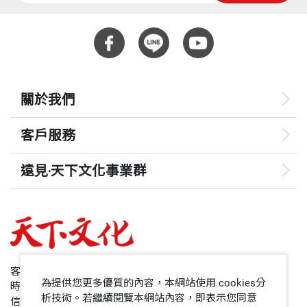
個會中最使人動容的演講，是由數學家陳省身教授主
重量
731
代序 散步
講的。如果楊振寧教授講的將是規範場之類的話，那
麼他們兩人都是「接著講」愛因斯坦學說的向前發
輯一
展，而不是「照著講」愛因斯坦學說的按本宣科。
關於我們
「接著講」就是大師，「照著講」只是背書而已。
愛因斯坦的散步及其他
客戶服務
橫看成嶺
我手邊有一本弗蘭契（Anthony P. French）所編的百
—— 一九二二那一年
遠見‧天下文化事業群
年紀念文集Einstein: A Centenary Volume，但不是那
次普林斯頓的開會記錄。而陳省身的傑出論文則是在
遠見
雕不出來
渥爾夫（Harry Woolf）所編的另一本書Some Strang
三山五嶽
哈佛商業評論
eness in the Proportion裡，可惜渥爾夫這書不在手
一時瑜亮
邊。在翻閱弗蘭契這本書時，竟看到一封可說是二十
50+
客服專線：+886 2 2662-0012
舊學與新知
世紀最重要的信，即愛因斯場一九三九年八月二日給
為提供您更多優質的內容，本網站使用 cookies分
時間：週一~週五9:00~12:30;13:30~17:00
紫氣東來側看成峰
領導影響力學院
析技術。若繼續閱覽本網站內容，即表示您同意
信箱：service@cwgv.com.tw
美國總統羅斯福的信，以及幾篇與這封信有關的回憶