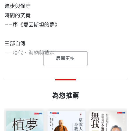
進步與保守
人」到目前為止最完整的作品呈現。
時間的究竟
——序《愛因斯坦的夢》
三部自傳
——哈代、海納與戴森
時空之海
時空之海 序
陳之藩 作者
出版日期
2006/01/20
——布萊克的一幅畫
一九二五年生，北洋大學電機系學士，美國賓夕法尼
一百與一百二十五
亞大學科學碩士，英國劍橋大學哲學博士。
為您推薦
鉛筆與釘子
——談愛因斯坦致羅斯福的一封信
書號
BLC042
莫須有與想當然
曾任美國普林斯頓大學副研究員，休士頓大學教授，
數學與電子作家與版稅
在春節前最後的一個星期天，楊振寧教授、元方及我
香港中文大學講座教授，波士頓大學研究教授；現任
——塞萬提斯吃什麼
出版社
天下文化