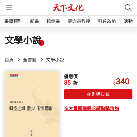
書籍類別
新書
暢銷書
懷念高教授
科普啟航
活動
文學小說
首頁
全書籍
文學小說
優惠價
340
85
$
折
貨到通知我
※大量團購需求請點擊洽詢