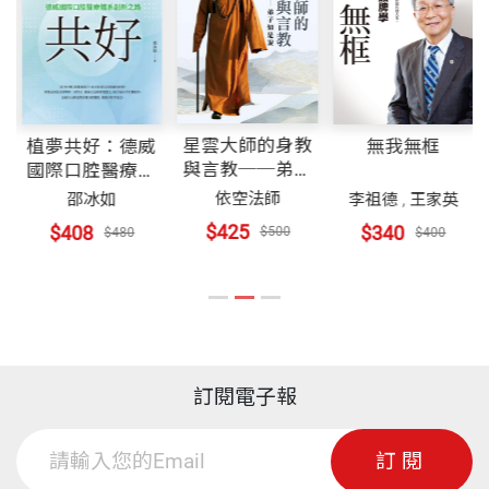
在中大的大學賓館共進午餐，說起在三月中他將去德
香港中文大學電子工程系榮譽教授。 年輕時即是胡適
國的烏爾姆（Ulm）——愛因斯坦的誕生地，每一場
的忘年小友，梁實秋的暢談夥伴。
談忠藎
愛氏一百二十五周年誕辰紀念會議的特約演講。
裝幀
平裝
——今日朝廷須汲黯
除了科技領域的一片天，他始終在心裏為文學保留著
為期五天的活動中，楊的演講安排在三月十四日即愛
一席之地。著有電機工程論文百篇，《系統導論》及
星雲大師的身教
植夢共好：德威
無我無框
談典故
與言教──弟子
開本
14.8x20.5cm
國際口腔醫療體
氏誕辰當日。愛因斯坦逝世至今，德國人是懺悔自疚
《人工智慧語言》專書兩冊；散文集《大學時代給胡
如是說【卷二】
系創新之路
——雪夜燈前，作書答問
依空法師
邵冰如
李祖德
,
王家英
還是改過自新呢？這問題沒有人想到，即使想到也沒
適的信》、《蔚藍的天》、《旅美小簡》、《在春風
$425
$408
$340
$500
$480
$400
有人提及。不迥能邊得楊演講倒是合適不過，在世人
裏》、《劍河倒影》、《一星如月》、《時空之
印刷規格
黑白
河邊古屋
看來，這確屬殊榮，雖然愛因斯坦之於德國，關係總
海》、《散步》等；作品多篇選入台灣和香港的中學
駕快車與開飛機
是複雜得以形容——二戰後德國政府曾建議以他的姓
教科書，對青年學子產生極大的影響力。
閒雲與亂想
氏為街道命名，但他拒絕了。
ISBN
9789864176236
山色與花光
訂閱電子報
香港觀感
我回家後與元方說，在一百二十五周年作誕辰紀念活
頁數
439
動，略感奇怪。百年是個整齊的數目，在一九七九
訂閱
散步
年，美國倒是有一個學術會議在普林斯頓召開，在那