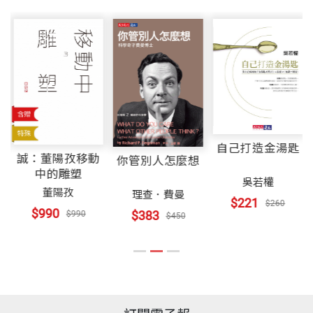
蔡長海 中國醫藥大學暨醫療體系董事長
書號
BGH126
四十年前，沒有健保，看病就醫是大筆開支；如今，
【男性更年期】更年期不是女人的專利
健保的普及讓病人不用再擔心醫療支出會傾家蕩產，
【攝護腺肥大】年紀大了，小便斷斷續續，還得用力
共同召集人
但由於是政府買單，造成不用白不用的觀念，導致大
【近視】小小年紀就戴眼鏡
出版社
天下文化
許重義 中國醫藥大學醫療體系總執行長
病小病統統往醫院跑。也時常聽聞有人身體不適就到
【注意力不足過動症】孩子老是好動、忘東忘西、心
陳偉德 中國醫藥大學副校長
處逛門診，看了一堆醫師，拿了一堆藥，既花時間也
不在焉
花錢，更浪費醫療資源！可見醫、病之間仍有著跨越
裝幀
軟皮精裝
【奶瓶型齲齒】如何讓孩子有一口好牙？
諮詢委員
不過的深圳與鴻溝。
【扁桃腺炎】扁桃腺常發炎，需要切除嗎？
自己打造金湯匙
李源德 中國醫藥大學醫療體系總顧問
誠：董陽孜移動
生
你管別人怎麼想
中的雕塑
開本
16x29cm
隨著科學的發達與知識的透明化，病人其實也應與時
周德陽 中國醫藥大學附設醫院院長
吳若權
第四部 吃對比吃補更重要
董陽孜
理查．費曼
$221
俱進，透過學習，從養生與預防疾病的自我保健開
林欣榮 中國醫藥大學北港附設醫院院長
$260
健康均衡的飲食
$990
$383
$990
$450
始。因此，這本書運用淺顯易懂的方式，從醫師的角
沈戊忠 中國醫藥大學附設醫院副院長
印刷規格
彩色
一定要吃保健食品嗎？
度，針對一般疾病提供專業的保健知識，讓大家對疾
孫茂峰 中國醫藥大學附設醫院中醫副院長
哪些保健食品可護心？
病與用藥獲得基本的指引，如若身體不適也不致慌了
維骨力的魅力與迷思
中國醫藥大學暨醫療體系教授和醫療專業
手腳，該就醫或送急診，心裡大抵都能有個譜。
ISBN
9789862168721
能改善情緒的好食物
群