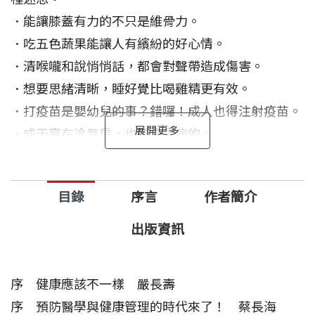
．能讓膝蓋有力的不只是維骨力。
．吃五色蔬果能讓人有繽紛的好心情。
．清喉嚨和說悄悄話，都會對聲帶造成傷害。
．想要思緒清晰，睡好覺比喝雞精更有效。
．打疫苗是嬰幼兒的事？錯囉！成人也得注射疫苗。
．成天窩在冷氣房，也是會生病的。
現代人步調緊湊、壓力大、飲食不正常，加上欠缺運
目錄
序言
作者簡介
動，導致各種小病痛有機會趁虛而入。
出版資訊
為了保持身心健康，各種養生觀念及方法逐漸受到重
視並風行。但燉補中藥、吃各種保健食品，真的能獲
序 健康應該不一樣 嚴長壽
得我們想要的健康嗎？有沒有哪些方法，是經過科學
序 預防醫學與健康管理的時代來了！ 蔡長海
驗證，容易做到，也能真正達到保建功效呢？