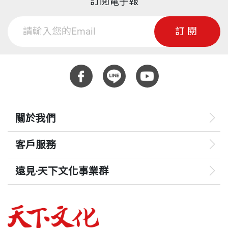
訂閱電子報
當保健食品遇上藥品「藥」小心
腎臟科
一直以來，我深刻地感受到，教育是對自己最好的投
吃中藥學問大
頁數
143
訂閱
黃秋錦 內科系副院長、林崇智 腎臟科主治醫師、劉
資。教育不僅限於一般知識，醫學知識教育的普及也
耀隆 腎臟科主治醫師、梁志嘉 腎臟科主治醫師
相當重要，唯有了解自己的身體、照顧自己，從小地
第五部 保健小祕訣
方開始預防疾病，才是對自己身體健康的最好投資。
重量
454
怎樣預防骨刺復發？
心臟科
相信透過這套中西醫健康養生寶典，每位讀者都能獲
如何保養聲帶
張坤正 心臟科主任
得一些保健與疾病預防的基本常識，將自己的身體照
猛吹冷氣，當心冷氣病
顧好，提升生活品質，減少不必要的健保支出。珍惜
關於我們
酷熱天氣，遠離中暑
胸腔暨重症系
並善用我們所擁有的健保資源，台灣社會才能持續推
常服益生菌，私密處不煩惱
徐武輝 內科部主任、夏德椿 內科部副主任、林裕
客戶服務
動健保制度，讓病人安心接受醫療照護，利人利己。
8個方法，延緩腦部退化
超、胸腔暨重症系主治醫師、涂智彥 胸腔暨重症系主
壓力管理有祕訣
遠見‧天下文化事業群
治醫師 杭良文 胸腔暨重症系主治醫師
摘自《中西醫健康養生寶典2》序
養生太極八法 運動新趨勢
遠見
為什麼運動對女人很重要？
消化系
預防醫學與健康管理的時代來了
哈佛商業評論
齒顎矯正治療的迷思
彭成元 消化系胃腸科主任、黃文信 消化系內視鏡室