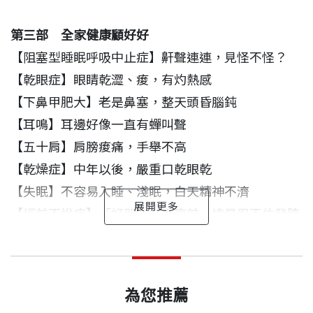
第三部 全家健康顧好好
中國醫藥大學百位中、西醫醫師，以及藥劑師、營養
【阻塞型睡眠呼吸中止症】鼾聲連連，見怪不怪？
師，從一般人不良的生活習慣談起，提出正確的飲食
【乾眼症】眼睛乾澀、痠，有灼熱感
方法、紓解壓力之道與養生訣竅。掌握書中35種中西
【下鼻甲肥大】老是鼻塞，整天頭昏腦鈍
醫養生觀，就能保持最佳身心狀態，擁有活力人生。
【耳鳴】耳邊好像一直有蟬叫聲
【五十肩】肩膀痠痛，手舉不高
【乾燥症】中年以後，嚴重口乾眼乾
【失眠】不容易入睡、淺眠，白天精神不濟
【經前不悅症】「好朋友」來臨前，總是忍不住發脾
氣
健康應該不一樣
中國醫藥大學暨醫療體系教授和醫療專業群 作者
出版日期
2011/12/31
【更年期】情緒不穩易暴躁，又常覺得熱、心悸
總策劃暨諮詢委員
公益平台文化基金會董事長 嚴長壽
【荷爾蒙補充療法】更年期與停經婦女，該不該補充
總策劃兼召集人
為您推薦
荷爾蒙？