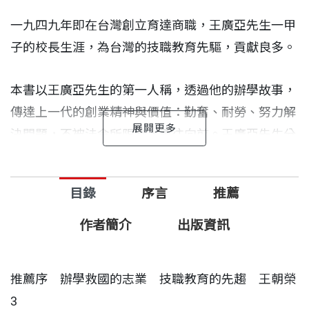
一九四九年即在台灣創立育達商職，王廣亞先生一甲
子的校長生涯，為台灣的技職教育先驅，貢獻良多。
本書以王廣亞先生的第一人稱，透過他的辦學故事，
傳達上一代的創業精神與價值：勤奮、耐勞、努力解
決問題，不被法令所限制，勇往向前。王廣亞先生分
享自己的經驗故事，剴切真誠，勤奮的價值觀與不懈
的精神力，深具感染力。
目錄
序言
推薦
作者簡介
出版資訊
推薦序 辦學救國的志業 技職教育的先趨 王朝榮
3