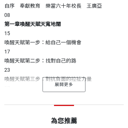
自序 奉獻教育 樂當六十年校長 王廣亞
08
第一章喚醒天賦天寬地闊
15
喚醒天賦第一步：給自己一個機會
17
喚醒天賦第二步：找對自己的路
23
喚醒天賦第三步：對抗負面的拉扯力量
27
喚醒天賦第四步：敲響天賦之鐘
自序
推薦人 王朝榮
王廣亞 作者
出版日期
2009/07/31
33
現任育達教育文化事業機構總裁 河南鞏義市人，一九
喚醒天賦第五步：用心琢磨
12年前，正中書局董事長石永貴先生提議要以訪談的
一九四七年，王校長隻身來台，當時二十六歲，進入
二二年生，畢業於日本亞細亞大學經濟系，並先後獲
為您推薦
37