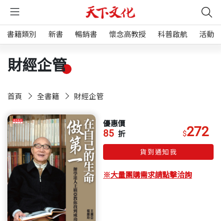
書籍類別
新書
暢銷書
懷念高教授
科普啟航
活動
財經企管
首頁
全書籍
財經企管
優惠價
272
85
$
折
貨到通知我
※大量團購需求請點擊洽詢