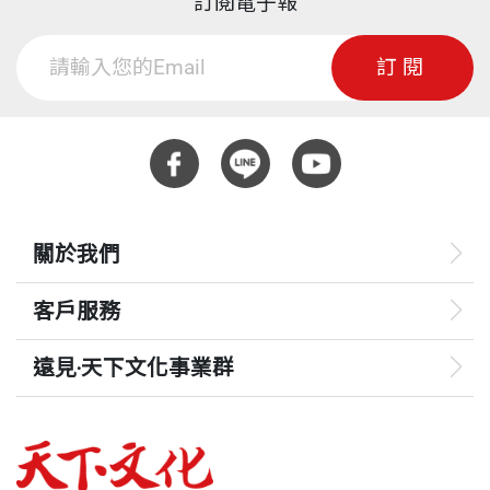
常親自爬上傾斜的屋頂，拿著修繕的工具敲敲打打，
內蒙古、鞏義等先後籌設四所大中小學，現在單單在
訂閱電子報
78
有位老師暗中拍下我蹲在屋頂的照片，書名的靈感就
校學生就已超過三萬人，每年幾千個畢業的學生，都
【我在育達的日子】獎勵與鼓勵找回學習信心受訪者
頁數
275
訂閱
是來自這張泛黃的照片。然而張女士再三說服我用
會帶著育達六十年孕育的進步觀念與管理技能前進到
／林靖倖(第六屆總統獎得主)
「巨人」兩字，為了尊重撰寫人和考量出版者的專業
中國的每一個角落，為中國經濟的發展與繁榮貢獻心
87
立場，我連「辦學」也都不再堅持。
力，也為兩岸的交流奠定紮實的根基。
重量
405
第三章迎向挑戰自我實現
91
12年後，我的事業夥伴長昇建設公司董事長王朝榮先
成功的經驗彌足珍貴，更值得學習，三十幾年來，我
迎向挑戰行動一：把困難當做機會
生又建議要為我出版一本我一生辦學的歷程，作為我
有幸追隨王校長，親身體驗他的工作精神與意志，親
關於我們
93
88米壽的賀禮，並為我連續擔任60年校長、一甲子歲
眼目睹他的處事哲學與方法，近距離觀察他的言行風
迎向挑戰行動二：先找問題癥結
客戶服務
月奉獻給教育留下見證。我未置可否，他接著說這是
範與治事效率，我僅列舉數端與各位讀者分享。
102
全公司同仁的心意，已經和「天下文化」接洽過了，
遠見‧天下文化事業群
迎向挑戰行動三：貫徹執行的堅持度
王校長做事鍥而不舍，不僅要求今日事今日畢，甚至
不但不以「傳記」為書名，而且形式、內容也和《屋
111
遠見
明日事今日畢，小至一項改革的推動，大至建設工程
頂上的巨人》不相同。在盛情難卻下，我只好同意。
迎向挑戰行動四：壓力是成長的開始
的執行，事必躬親，人人上緊發條、事事爭先恐後，
這次的進度相當快，今年元月份才敲定，半年時間就
哈佛商業評論
118
沒有白天、沒有晚上，沒有假日、沒有禮拜天，天天