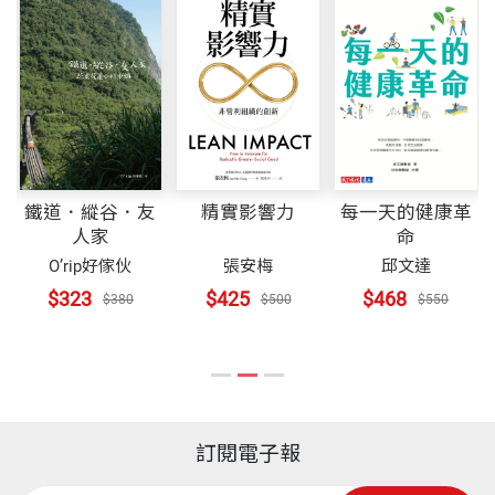
鐵道．縱谷．友
精實影響力
每一天的健康革
人家
命
O’rip好傢伙
張安梅
邱文達
$323
$425
$468
$380
$500
$550
訂閱電子報