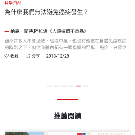
科學自然
科
為什麼我們無法避免癌症發生？
納森．蘭特,陸維濃《人類這個不良品》
敏
雖然許多人不會過敏、從沒中風，也沒有籠罩在自體免疫疾病
劇
難
的陰影之下，但你我體內都有一頭猖獗的野獸：癌症。只要你
弱
活得夠久，基本上可以百分之百確定你會罹患癌症。只要你沒
有
2018/12/28
收藏
分享
有因為別的原因死亡，癌症終究會找上你。
推薦閱讀