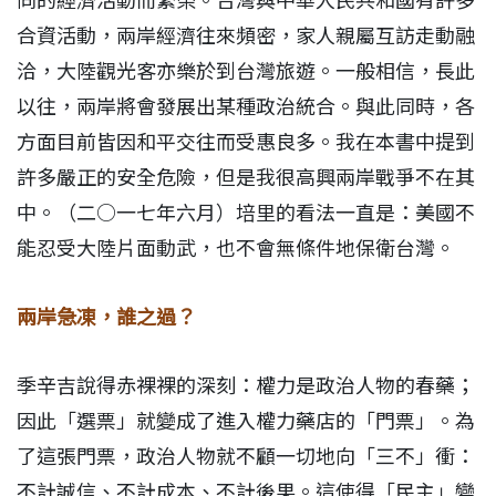
同的經濟活動而繁榮。台灣與中華人民共和國有許多
合資活動，兩岸經濟往來頻密，家人親屬互訪走動融
洽，大陸觀光客亦樂於到台灣旅遊。一般相信，長此
以往，兩岸將會發展出某種政治統合。與此同時，各
方面目前皆因和平交往而受惠良多。我在本書中提到
許多嚴正的安全危險，但是我很高興兩岸戰爭不在其
中。（二○一七年六月）培里的看法一直是：美國不
能忍受大陸片面動武，也不會無條件地保衛台灣。
兩岸急凍，誰之過？
季辛吉說得赤裸裸的深刻：權力是政治人物的春藥；
因此「選票」就變成了進入權力藥店的「門票」。為
了這張門票，政治人物就不顧一切地向「三不」衝：
不計誠信、不計成本、不計後果。這使得「民主」變