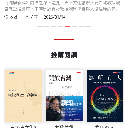
的
《儒學新解》問世之際，遠見．天下文化創辦人高希均教授親
高
。
自執筆推薦序，不僅是對孫震教授深厚學養與人格風範的肯
詞
定，更是在價值混亂、社會轉型之際，對儒家思想發出的時代
本
2026/01/14
收藏
分享
呼喚。高希均教授以溫厚誠摯的語氣，鋪陳儒學在當代的實用
時
性與必要性，讓我們重新思考倫理、制度與文明未來的關係。
建
代
推薦閱讀
開放台灣
陳之藩文集3
為所有人