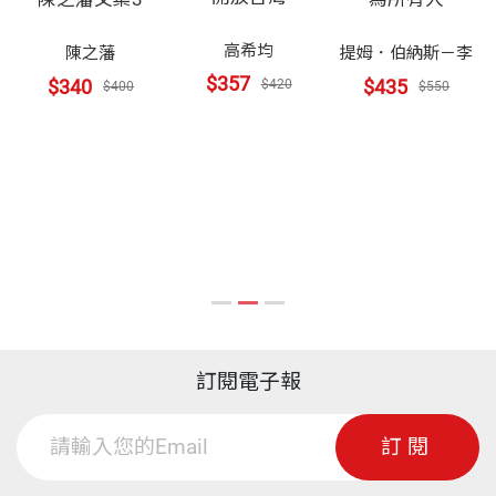
高希均
陳
陳之藩
提姆．伯納斯－李
$357
$340
$435
$420
$400
$550
訂閱電子報
訂閱