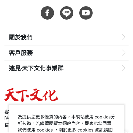
關於我們
客戶服務
遠見‧天下文化事業群
遠見
哈佛商業評論
50+
客服專線：+886 2 2662-0012
為提供您更多優質的內容，本網站使用 cookies分
時間：週一~週五9:00~12:30;13:30~17:00
領導影響力學院
析技術。若繼續閱覽本網站內容，即表示您同意
信箱：service@cwgv.com.tw
我們使用 cookies ，關於更多 cookies 資訊請閱