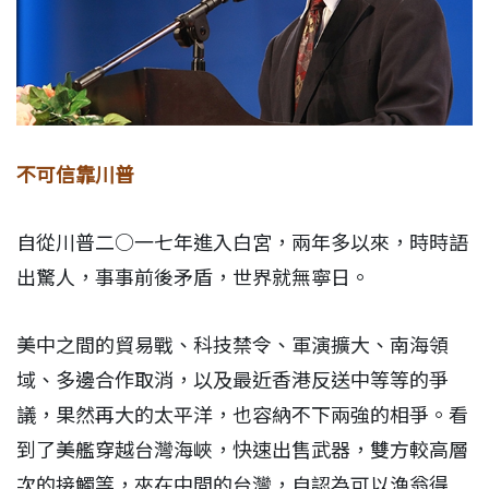
不可信靠川普
自從川普二○一七年進入白宮，兩年多以來，時時語
出驚人，事事前後矛盾，世界就無寧日。
美中之間的貿易戰、科技禁令、軍演擴大、南海領
域、多邊合作取消，以及最近香港反送中等等的爭
議，果然再大的太平洋，也容納不下兩強的相爭。看
到了美艦穿越台灣海峽，快速出售武器，雙方較高層
次的接觸等，夾在中間的台灣，自認為可以漁翁得