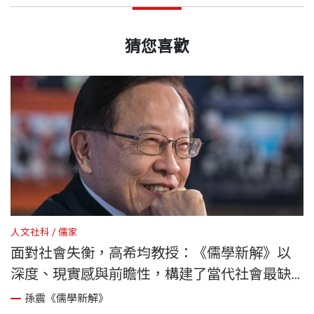
猜您喜歡
人文社科
儒家
人
面對社會失衡，高希均教授：《儒學新解》以
深度、現實感與前瞻性，構建了當代社會最缺
乏的那一塊基石
孫震《儒學新解》