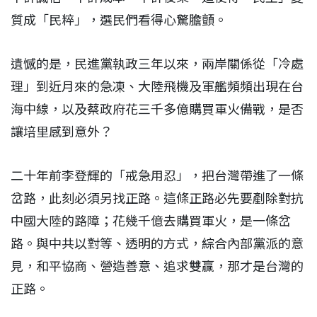
質成「民粹」，選民們看得心驚膽顫。
遺憾的是，民進黨執政三年以來，兩岸關係從「冷處
理」到近月來的急凍、大陸飛機及軍艦頻頻出現在台
海中線，以及蔡政府花三千多億購買軍火備戰，是否
讓培里感到意外？
二十年前李登輝的「戒急用忍」，把台灣帶進了一條
岔路，此刻必須另找正路。這條正路必先要剷除對抗
中國大陸的路障；花幾千億去購買軍火，是一條岔
路。與中共以對等、透明的方式，綜合內部黨派的意
見，和平協商、營造善意、追求雙贏，那才是台灣的
正路。