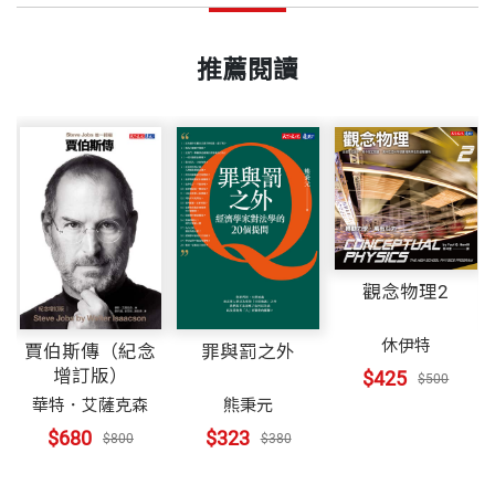
推薦閱讀
觀念物理2
休伊特
賈伯斯傳（紀念
罪與罰之外
增訂版）
$425
$500
華特．艾薩克森
熊秉元
$680
$323
$800
$380