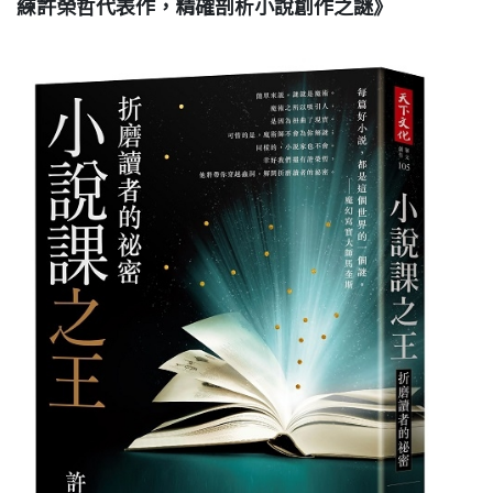
練許榮哲代表作，精確剖析小說創作之謎》