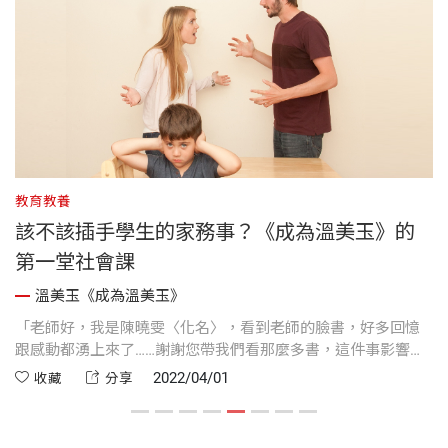
教育教養
教
該不該插手學生的家務事？《成為溫美玉》的
第一堂社會課
溫美玉《成為溫美玉》
他
「老師好，我是陳曉雯〈化名〉，看到老師的臉書，好多回憶
直
鴻
跟感動都湧上來了……謝謝您帶我們看那麼多書，這件事影響了
般
到
我很多，一直到現在都是，才讓我一直忘不了老師。」 臉書跳
結
2022/04/01
收藏
分享
要
出一長串訊息，腦海中浮現小女孩純稚的臉，回憶又把我拉回
性
那個荒謬的年代。