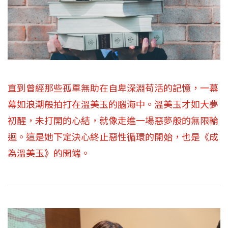
直到曾經那些孤單無助在自卑深淵苟活的記憶，一幕
幕如浪潮般拍打在溫美玉的腦海中。溫美玉才如大夢
初醒，未打開的心結，就像走進一場惡夢般的無限輪
迴。這是她下定決心終止惡性循環的開始，也是《成
為溫美玉》的開端。