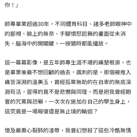
你！」
師專畢業超過30年，不同體育科目、諸多老師眼神中
的鄙視、臉上的無奈、手腳憤怒起舞的畫面從未消
失，腦海中的開關鍵，一按隨時都能播放。
這一幕幕影像，是五年師專生涯不堪的痛楚根源，也
是畢業後最不想回顧的過去，諷刺的是，那個被推入
痛苦深淵的溫美玉，曾經孤單無助的在自卑的無底深
淵苟活，習得的竟不是悲憫與同理，而是把我曾經飽
嘗的咒罵與恐嚇，一次次在施加在自己的學生身上，
這究竟是一場報復還是無止境的輪迴？
憶及最撕心裂肺的凌辱，我曾幻想殺了這些冷酷無情