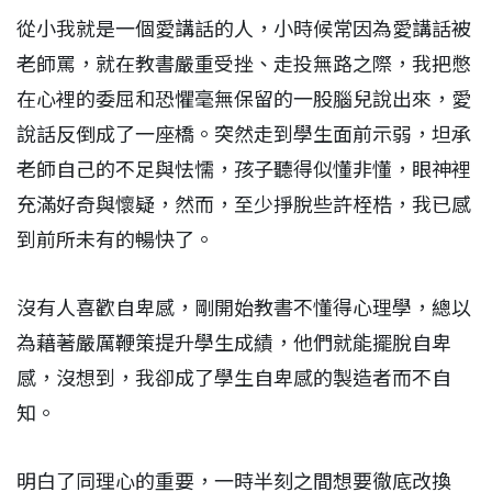
從小我就是一個愛講話的人，小時候常因為愛講話被
老師罵，就在教書嚴重受挫、走投無路之際，我把憋
在心裡的委屈和恐懼毫無保留的一股腦兒說出來，愛
說話反倒成了一座橋。突然走到學生面前示弱，坦承
老師自己的不足與怯懦，孩子聽得似懂非懂，眼神裡
充滿好奇與懷疑，然而，至少掙脫些許桎梏，我已感
到前所未有的暢快了。
沒有人喜歡自卑感，剛開始教書不懂得心理學，總以
為藉著嚴厲鞭策提升學生成績，他們就能擺脫自卑
感，沒想到，我卻成了學生自卑感的製造者而不自
知。
明白了同理心的重要，一時半刻之間想要徹底改換