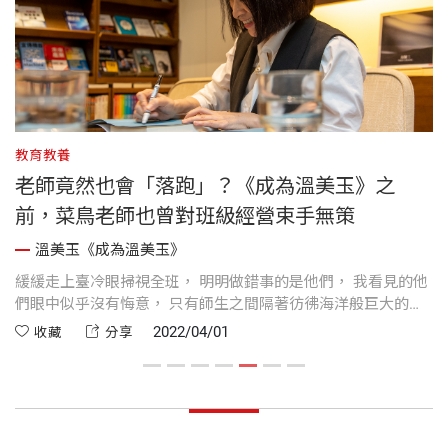
教育教養
教
老師竟然也會「落跑」？《成為溫美玉》之
前，菜鳥老師也曾對班級經營束手無策
溫美玉《成為溫美玉》
己
緩緩走上臺冷眼掃視全班， 明明做錯事的是他們， 我看見的他
「
僅
們眼中似乎沒有悔意， 只有師生之間隔著彷彿海洋般巨大的鴻
跟
溝， 永遠無法企及的絕望。 那是一種，我怎麼努力都觸及不到
我
2022/04/01
收藏
分享
他們內心的荒涼感， 這跟自己步出師專校門時， 信誓旦旦想要
出
成為最受歡迎老師的宏願， 落差真的太大......
那