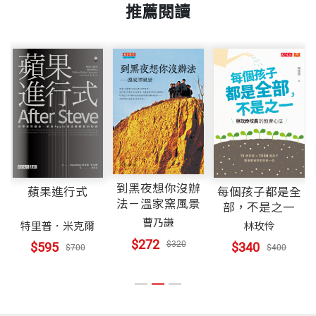
推薦閱讀
到黑夜想你沒辦
蘋果進行式
每個孩子都是全
法－溫家窯風景
部，不是之一
曹乃謙
特里普．米克爾
林玫伶
$272
$320
$595
$340
$700
$400