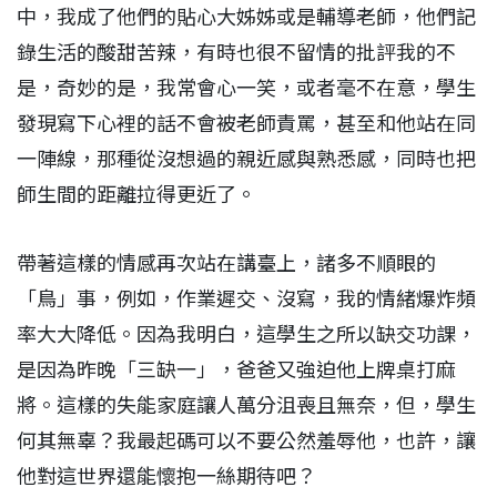
中，我成了他們的貼心大姊姊或是輔導老師，他們記
錄生活的酸甜苦辣，有時也很不留情的批評我的不
是，奇妙的是，我常會心一笑，或者毫不在意，學生
發現寫下心裡的話不會被老師責罵，甚至和他站在同
一陣線，那種從沒想過的親近感與熟悉感，同時也把
師生間的距離拉得更近了。
帶著這樣的情感再次站在講臺上，諸多不順眼的
「鳥」事，例如，作業遲交、沒寫，我的情緒爆炸頻
率大大降低。因為我明白，這學生之所以缺交功課，
是因為昨晚「三缺一」，爸爸又強迫他上牌桌打麻
將。這樣的失能家庭讓人萬分沮喪且無奈，但，學生
何其無辜？我最起碼可以不要公然羞辱他，也許，讓
他對這世界還能懷抱一絲期待吧？