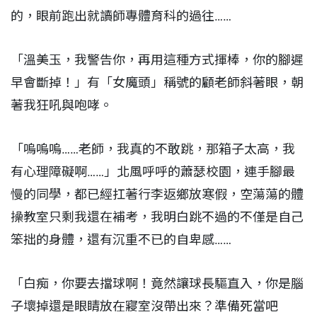
的，眼前跑出就讀師專體育科的過往……
「溫美玉，我警告你，再用這種方式揮棒，你的腳遲
早會斷掉！」有「女魔頭」稱號的顧老師斜著眼，朝
著我狂吼與咆哮。
「嗚嗚嗚……老師，我真的不敢跳，那箱子太高，我
有心理障礙啊……」北風呼呼的蕭瑟校園，連手腳最
慢的同學，都已經扛著行李返鄉放寒假，空蕩蕩的體
操教室只剩我還在補考，我明白跳不過的不僅是自己
笨拙的身體，還有沉重不已的自卑感……
「白痴，你要去擋球啊！竟然讓球長驅直入，你是腦
子壞掉還是眼睛放在寢室沒帶出來？準備死當吧