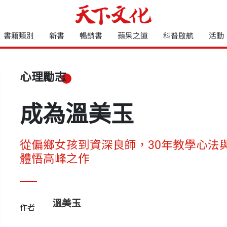
書籍類別
新書
暢銷書
蘋果之道
科普啟航
活動
心理勵志
成為溫美玉
從偏鄉女孩到資深良師，30年教學心法
體悟高峰之作
溫美玉
作者