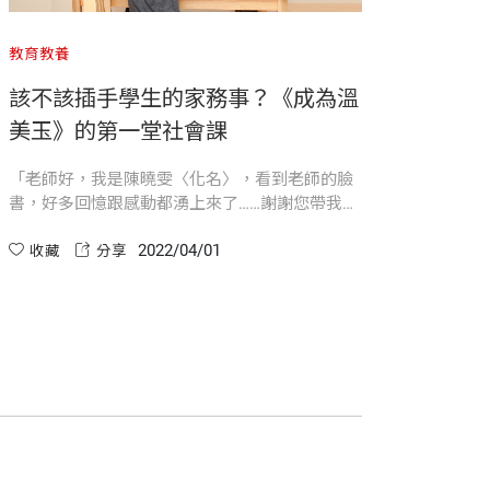
數學和音樂，開啟教學第二曲線。
自己了！
教育教養
教育教
朝、驟雨終日的低潮，亦未思及停歇，或
班級事件，不再以強者自居。
該不該插手學生的家務事？《成為溫
放下
！』
美玉》的第一堂社會課
開心
步
脫胎羽化。彷彿裝上翅膀的我，歡快的飛
「老師好，我是陳曉雯〈化名〉，看到老師的臉
直到曾
書，好多回憶跟感動都湧上來了……謝謝您帶我們
一幕幕
看那麼多書，這件事影響了我很多，一直到現在
才如大
2022/04/01
都是，才讓我一直忘不了老師。」 臉書跳出一長
收藏
分享
夢般的
收
串訊息，腦海中浮現小女孩純稚的臉，回憶又把
的開始
我拉回那個荒謬的年代。
同從優秀邁向卓越。
。若非俯身親嘗跌宕三十餘年，將方寸教
發揮創意，讓教學翻轉成真。