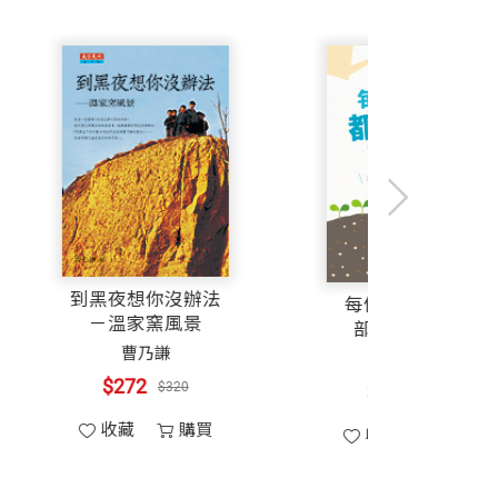
依舊懷抱教育的鴻鵠大志，如鷹展翅騰
數老師，成為全臺最大教師社群，以民間力
活出真實自我的地方。
阿德勒》、《溫美玉備課趴》、《溫美玉
習，推動社會正能量，定義「教育」與
每一組的成員。
美玉老師的祕密武器2：我們五年級，全班
到黑夜想你沒辦法
行式
每個
－溫家窯風景
部，
的祕密武器4：神奇三秒教》等十餘部。
曹乃謙
米克爾
$272
$320
$3
$700
收藏
購買
發現這裡面應該有些什麼規則是我們不知
購買
收