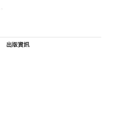
。
出版資訊
──溫美玉