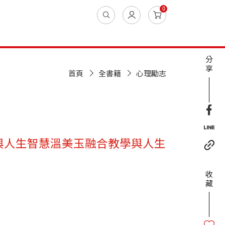
0
分
享
首頁
全書籍
心理勵志
與人生智慧溫美玉融合教學與人生
收
藏