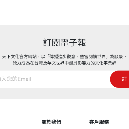
，就是要追根究柢。
小故事，道出一個老師從「初任」、「成長」到「成熟」
設計的「注音符號魔法村――ㄛ的故事」動畫影片，這是
學生的良師，也活出更貼近自我的人生。
業家目光。
訂閱電子報
度以「30年資深良師」的高度回望教學之路的探索、挫敗
心法，一個平凡老師的不凡旅程。
，而且還搭配動畫。」
天下文化官方網站，以「傳播進步觀念，豐富閱讀世界」為願景，
致力成為在台灣及華文世界中最具影響力的文化事業群
書，更是一本心理勵志好書。所有職場工作者都能在本書
」
訂
覺緊張刺激。」
教師、教育科系師生、家長。
習者心理喔！」
關於我們
客戶服務
人才！」