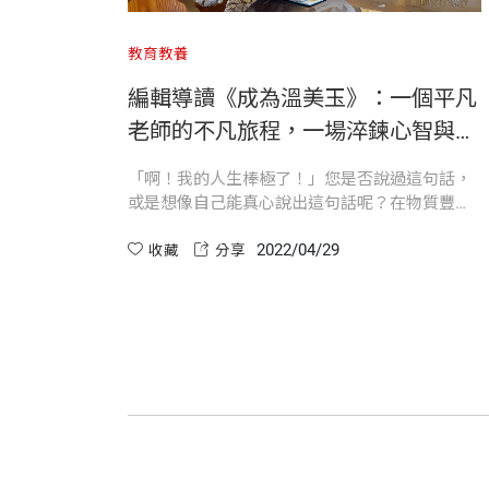
早在民國八十年代，她便開啟風氣之先實
8真心共情的道歉，穩固親師生三方信任
「我不能漏氣！我一定要大聲告訴他們，
教育教養
9夢想與實驗的場域：讀你我工作坊
初始，以教學為軸心，畫了美好的圓，卻
她研發獨創「雙卡教學」和「小白板」，
怎麼
編輯導讀《成為溫美玉》：一個平凡
10陽光書香，滋養孩子想像力與我的夢想
擅改吾志，堅持只為雲開霧散。
「各位同學，『蘿蔔』的注音怎麼拼呢？
不完美
老師的不凡旅程，一場淬鍊心智與勇
她深知，磨難與衝擊是教學路上的常態；
氣的英雄之旅。
第三章 對自己許願──豐沛的衝勁、豐
接續，猶如眾神懲罰的薛西弗斯，反覆推
現場一共分成十組，大家聽到遊戲規則，
更恐懼
「啊！我的人生棒極了！」您是否說過這句話，
1五年級寫萬言小說，全班都做到
向天際，只為一睹教育聖哲杏壇，再回人
的個人
或是想像自己能真心說出這句話呢？在物質豐足
她「任性」而為，始終不是「模範老師」
自己過
的年代，人們工作早已不僅為求溫飽，心靈上滿
「應該是『ㄌㄨㄛˊ ．ㄅㄨㄛ』才對吧？
2指導實習老師，看見自己另一面
2022/04/29
又怯於
足與自我價值的實現，更是當代顯學。
收藏
分享
歸來，甚好！
3從教學跨足主持，志在自我成長
團混
「我想把學生帶往何處？」
見了自
「才怪！我都聽人家念『ㄌㄨㄛˊㄅㄛ』
4溫老師備課Party，教學之愛化作共享資
她以「教室CEO」的宏觀視野和破框的
那心靈自由終究來自羈絆後的自在；那智
5第一次出書，讓我直視「輸」
「為什麼『蘿』有ㄨ，『蔔』就沒有ㄨ呢
室視作人間修為處，哪能餘生花香撲鼻，
6考績乙等換一趟圓夢的單車長征
「做了一輩子，我的工作是老師」
7研發獨門小白板，翻轉了我的人生
小組內部冒出分歧與質疑的聲音，教學多
再起，更美！
8首度跨海教學，豐富的挫折與成長
溫美玉並不以「小學老師」自我設限，她
9成熟的「任性」，是專業底氣的自信