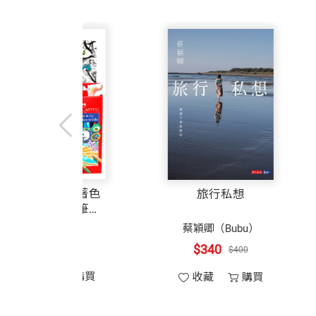
「咦？除了蘿蔔的蔔，好像還有一些字，
行至半百已無風雨也無晴。只願再次初始
​10重新定義退休，描繪教育願景
二
一三年，成立臉書社團「溫老師備課P
〇
飛，即使逆風，若為人生圓滿，亦能歡心
量成為全台老師的重要學習共同體。
「還有很多就有ㄨ啊！比如，奪、陀、挪
後記
親愛的，我把教室變大了
二
一八年，溫美玉是全美中文大會一個
〇
人生為何？
彷彿發現新大陸般，傳出一陣陣激動且興
教學生涯所追求的成功，不只侷限在虛幻
未曾終止的人生追求，未曾休止的教育挑
「時間到！各組請出示答案。」我微笑指
一個老師的能量與社會角色並不只是教學
著有教學心法相關著作：《溫美玉素養趴
溫美玉退休之後懷著使命感持續投入終生
「經過討論後的答案，每一組的答案都是
備課趴2》、《情緒寶盒》、《五卡寶盒
經典花漾布紋著色
旅行私想
「教師」的恆久價值。
書「彩虹色鉛筆套
寫小說》、《溫美玉老師的祕密武器3：
組」
粉紅杜拉
蔡穎卿（Bub
很難想像，這些早已身經百戰、叱吒風雲
這是溫美玉的教學生涯故事，也是一場淬
$510
$340
$600
$400
一個平凡農家女孩，成為溫美玉。
「溫老師，雖然我們答對，其實是死背硬
收藏
購買
收藏
道的，到底是什麼呢？」一位年長的企業
本書特色