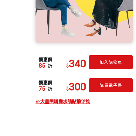
優惠價
340
加入購物車
85
$
折
優惠價
300
購買電子書
75
$
折
※大量團購需求請點擊洽詢