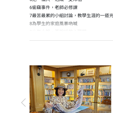
在高雄美濃長大的農家女孩溫美玉，為了
6偷竊事件，老師必修課
十年教學生涯寫下起點。
7最苦最累的小組討論，教學生涯的一道
8為學生的家庭風暴吶喊
像多數初任老師一樣，年輕生澀的溫老師
9少年小說，不說話的心理師
10老師，你這學期還沒哭喔！
作者序
溫美玉 作者
一次次的挫敗中她含淚爬起，終於找到自
我幫「CEO們」上的一堂課
國立臺南大學附設實驗小學退休教師，教學
第二章 風雨中茁壯──附小滋養著教學
我受邀發表演講，主題為「為什麼我們需
全臺最大教學社群「溫老師備課Party」
她謹記恩師吳英長的期勉：「國小老師這
1調任附小，我找到了優游的海洋
國立東華大學首位駐校教育家
2帶著小一生，一起愛上繪本
「天哪！那不是大企業家郭先生嗎？」一
「你不會，是溫老師的錯，因為我還沒把
2017 GHF教育創新學人獎
3用幽默創意留住孩子的童年
2017遠見．天下文化教育基金會「未來教
4將育兒的愧疚，化為積極行動能量
「他們想幹什麼？為什麼請我來報告？」
溫美玉不相信學校體制是創意教師的墳場
2017親子天下「教育創新100」領袖人物
5體育科出身的老師，怎麼教音樂課？
她以文學作品做為班級經營主幹，帶著五
現為腦力集教學有限公司執行長
6真的愛「上」數學課了！
「小學老師能跟企業經營扯上什麼關係？
7把教學觀摩變成創意的「上課趴」
一生只愛一件事，一世只做一件事，那便