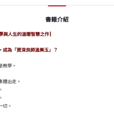
書籍介紹
學與人生的溫暖智慧之作 ▏
，成為「資深良師溫美玉」？
是教學。
集體出走。
。
。
一切。