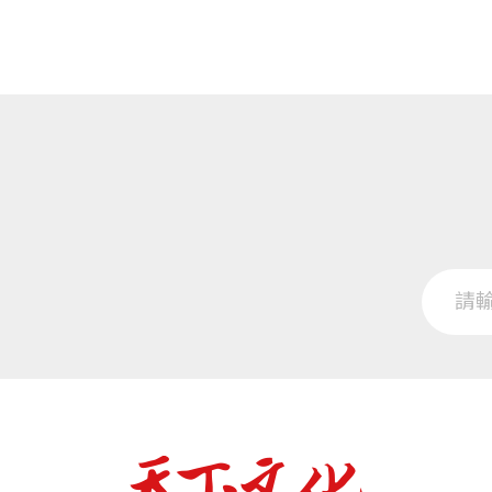
果然是企業家，根本不滿足於僥倖或已知
全書收錄三十篇溫美玉教學生涯
早已做好準備的我，立馬播放魏瑛娟老師
困境的珍貴歷程。最終成為啟發
又充滿童趣，果然緊緊抓住這群好學的企
溫美玉退休兩年後沉潛省思，首
這是溫美玉30年修練之路與人生
「哇！隔行如隔山，小學老師果然是專業
本書不只是一本分享教學心法的
「溫老師很厲害，讓我們自己發現問題！
量。
「溫老師巧妙的用合作與競爭，讓我們感
本書目標讀者：體制內與體制外
「我有被剛剛的讚賞打動，溫老師很懂學
「溫老師就是在培養我們企業需要的CEO