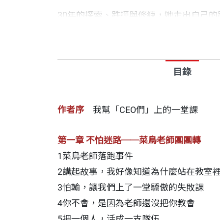
30年的探索、跌撞與修練，她走出自己
「這本書是我人生至今最重要的一本著作
書中除了偶有提及成功的喜悅，更多是深
目錄
教學是一段艱辛的歷程，也是一段讓心智
與其說這是一趟回顧，不如說是一場新生
與其說這是一場道別，不如說是重新啟程
作者序
我幫「CEO們」上的一堂課
寫下這本書要讓我的學生看到，我如何打
我期盼這本書為讀者帶來療癒與肯定，找
第一章 不怕迷路──菜鳥老師團團轉
1菜鳥老師落跑事件
2講起故事，我好像知道為什麼站在教室
3怕輸，讓我們上了一堂驕傲的失敗課
「這條漫長的道路，我想成為什麼樣的老
4你不會，是因為老師還沒把你教會
5把一個人，活成一支隊伍