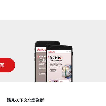
不同階段所面對的課題與挑戰，以及突破
專為克服注音混淆的教學動畫，學習效果好
與恆毅、奮進。
得到珍貴的人生智慧和不斷超越自我的力
閱
遠見‧天下文化事業群