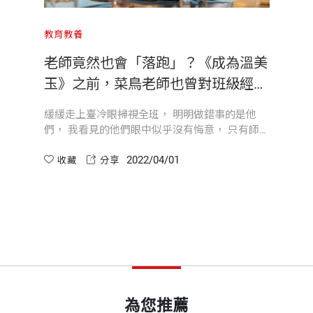
踐小組討論教學；為了同理學生的學習困難，她重新進修
小學老師有多了不起！」經過30年的教學，我再也不小看
教育教養
像個陀螺瘋狂自轉，無視教室落英繽紛。然，即遇飄風終
開本
14.8×21cm
大幅提升教學效能。她放下棍子，以坦誠幽默的方式處理
老師竟然也會「落跑」？《成為溫美
接下來，請各小組拿起桌上的卡牌拼出答案，計時三分鐘
玉》之前，菜鳥老師也曾對班級經營
即使不一定會成功，但可以在失敗中一再修正。
束手無策
盛的果
石上山，召喚、怒火輪番上陣，直至迎來神奇教學飛輪，
發揮企業經營的精神，立刻動了起來。
印刷規格
套色
緩緩走上臺冷眼掃視全班， 明明做錯事的是他
間，一圓瀟灑創意的教育大夢。
們， 我看見的他們眼中似乎沒有悔意， 只有師生
，在教學和班級經營上以專業底氣揮灑創意。
之間隔著彷彿海洋般巨大的鴻溝， 永遠無法企及
」
2022/04/01
的絕望。 那是一種，我怎麼努力都觸及不到他們
收藏
分享
ISBN
9789865255022
內心的荒涼感， 這跟自己步出師專校門時， 信誓
旦旦想要成為最受歡迎老師的宏願， 落差真的太
啊！」
源
勇氣，為班級創造願景；以實踐的意志與智慧，帶領師生一
大......
慧如來必是頓悟後的化身；那教學成果皆是實踐後的豐盈
頁數
296
？太奇怪了？」
人生處處皆如畫？
年，我老神在在，繼續觀察並欣賞這樣的教室風景。
重量
424
把創新教學的理念設計成實際可用的教學輔具，在體制內
為您推薦