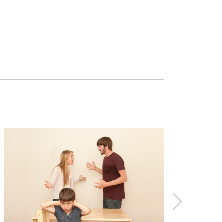
雄女中，遠赴臺東師專體育科報到，為三
。
，一桌桌坐的都是大有來頭的CEO們。
作能力，也在師生之間架起一座心橋。