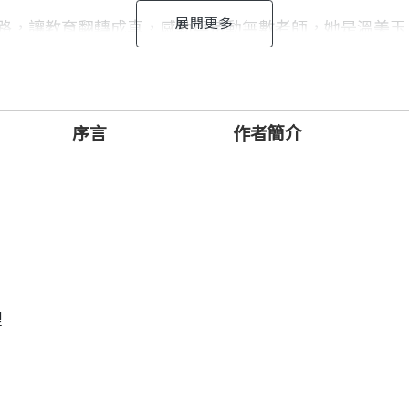
的路，讓教育翻轉成真，感動與帶動無數老師，她是溫美玉
，也是三十年教學生涯的深刻省思。
刻坦露迷茫犯錯、惶惑不安的時刻。
序言
作者簡介
成熟的旅程。
。
，卸下過去的自己，持續前進，成為無限可能的自己。
直腰桿、活得精采元氣，對得起當年對他們的諄諄教誨。
到實現自我的勇氣。」
裡
師？」