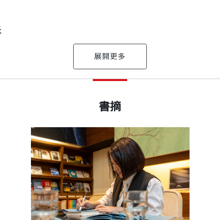
逃離升學壓力，也為了掌控自己的人生，放棄已錄取的高
光
無法走進學生的心，也得不到同事和家長支持。
己的強項：「故事教學」，為黑暗的初任歲月點亮一道光
出版日期
2022/04/14
資歷31年
書摘
夢
要小學老師？」
創辦者
個平凡的工作，能夠把學生的未來放大！」
書號
BEP071
到現場，驚見座上賓竟然是赫赫有名的首富，再往旁看過去
你教會！」
育 臺灣100」特殊貢獻獎
出版社
天下文化
我心裡不免嘀咕著。
，並以實際行動打破迷思。
年級學生全班寫小說和心情日記。不但讓學生精進閱讀寫
」我感到納悶。
裝幀
平裝
是教學。