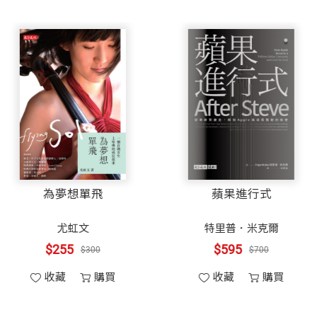
比如：婆、魔、佛……也沒有ㄨ。」
輪迴，再接續曾經努力推動的巨石；許願再有一雙翅膀，
arty」，凝聚教師自主學習資源與能量，感動與帶動無
領受蕭條枯寂。
、國……，這其中有什麼祕密嗎？」
上臺的臺灣人，大聲宣告臺灣教育的豐碩成績。
奮的聲音。
的個人優越感，而是真正的人生意義。教師生涯也可以是
戰，懷此莫忘，歲月自能靜好，剎那亦可永恆。
示。
生涯的三十年。
》、《溫美玉社會趴》、《溫美玉數學趴》、《教室裡的
熱愛的教育工作，體現了一個老師如何傳承經驗與持續學
對的！你們太棒了，掌聲鼓勵自己吧！」我發自內心讚賞
》、《溫美玉老師的祕密武器：班級經營與寫作》、《溫
為夢想單飛
蘋果進
一年級ㄅㄆㄇ故事寫手──我手寫我口》和《溫美玉老師
尤虹文
特里普．
u）
的商場鉅子，知道自己答對，還童心未泯的互相擊掌！
鍊心智與勇氣的英雄之旅。
$255
$595
$300
記，或者說是早已經知道兩個字的正確唸法，不過，我們
收藏
購買
收藏
購買
家發問。