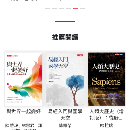
推薦閱讀
與世界一起變好
易經入門與國學
人類大歷史（增
天空
訂版）：從野獸
到扮演上帝 【簡
朱
陳慧玲
,
林惠君
,
邵
傅佩榮
哈拉瑞