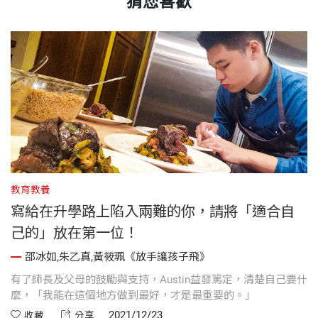
猜您喜歡
教育教養
教
寫給在升學路上陷入兩難的你，請將「適合自
養
己的」放在第一位！
成
邵冰如,朱乙真,黃筱珮《放手讓孩子飛》
有了師長及父母的鼓勵與支持，Austin益發篤定，清楚自己要什
Ju
麼，「我能在這個地方做到最好，才是最重要的。」
律
2021/12/23
收藏
分享