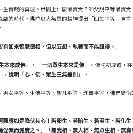
一生實踐的真理。世間上什麼最寶貴？師父說平等最寶貴
森嚴的時代，佛陀以大無畏的精神提出「四姓平等」宣言
。
」
皆有如來智慧德相，但以妄想、執著而不能證得。
」，「
」。佛陀初成道，在
生本來成佛
一切眾生本來是佛
」。
」，說明「心、佛、眾生三無差別
、男女平等、生佛平等、聖凡平等、理事平等，佛是覺悟
訶薩應如是降伏其心！若卵生、若胎生、若濕生、若化生
」「
餘涅槃而滅度之。
無我相、無人相、無眾生相、無壽