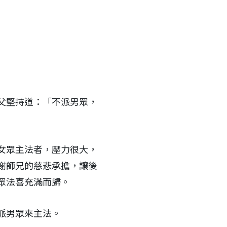
父堅持道：「不派男眾，
女眾主法者，壓力很大，
謝師兄的慈悲承擔，讓後
眾法喜充滿而歸。
派男眾來主法。