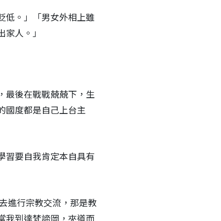
貶低。」「男女外相上雖
出家人。」
，最後在戰戰兢兢下，生
的國度都是自己上台主
學習要自我肯定本自具有
岡去進行宗教交流，那是教
當我到達梵諦岡，夾道而