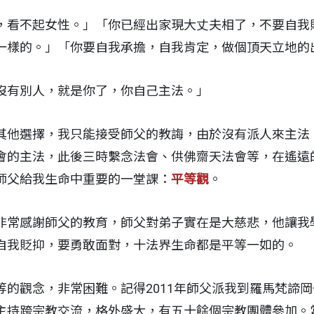
，看不起女性。」「你已經出家現大丈夫相了，不要自我
一樣的。」「你要自我承擔，自我肯定，做個頂天立地的
沒有別人，就是你了，你自己主法。」
其他選擇，我只能接受師父的教誨，由於沒有派人來主法
會的主法，此後三時繫念法會、供佛齋天法會等，在遙遠
師父給我生命中重要的一堂課：
平等觀
。
非常感謝師父的教育，師父對弟子實在是大慈悲，他讓我
自我貶抑，要勇敢面對，十法界生命都是平等一如的。
等的觀念，非常困難。記得2011年師父派我到羅馬梵諦
主持跨宗教交流，格外盛大，有五十餘個宗教團體參加。