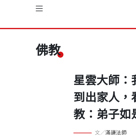
佛教
星雲大師：
到出家人，
教：弟子如
文／
滿謙法師