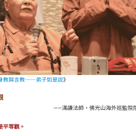
身教與言教──弟子如是說
》
觀
——滿謙法師，佛光山海外巡監院
是平等觀。