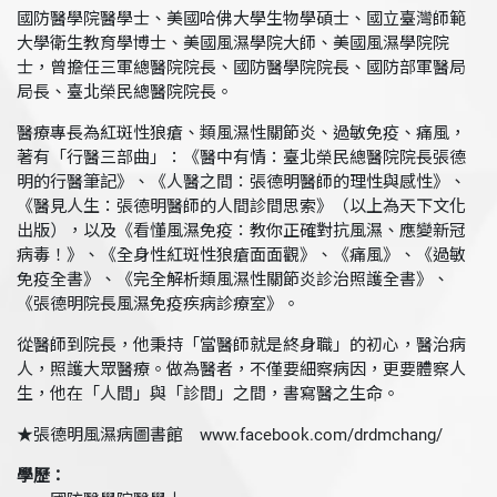
國防醫學院醫學士、美國哈佛大學生物學碩士、國立臺灣師範
大學衛生教育學博士、美國風濕學院大師、美國風濕學院院
士，曾擔任三軍總醫院院長、國防醫學院院長、國防部軍醫局
局長、臺北榮民總醫院院長。
醫療專長為紅斑性狼瘡、類風濕性關節炎、過敏免疫、痛風，
著有「行醫三部曲」：《醫中有情：臺北榮民總醫院院長張德
明的行醫筆記》、《人醫之間：張德明醫師的理性與感性》、
《醫見人生：張德明醫師的人間診間思索》（以上為天下文化
出版），以及《看懂風濕免疫：教你正確對抗風濕、應變新冠
病毒！》、《全身性紅斑性狼瘡面面觀》、《痛風》、《過敏
免疫全書》、《完全解析類風濕性關節炎診治照護全書》、
《張德明院長風濕免疫疾病診療室》。
從醫師到院長，他秉持「當醫師就是終身職」的初心，醫治病
人，照護大眾醫療。做為醫者，不僅要細察病因，更要體察人
生，他在「人間」與「診間」之間，書寫醫之生命。
★張德明風濕病圖書館 www.facebook.com/drdmchang/
學歷：