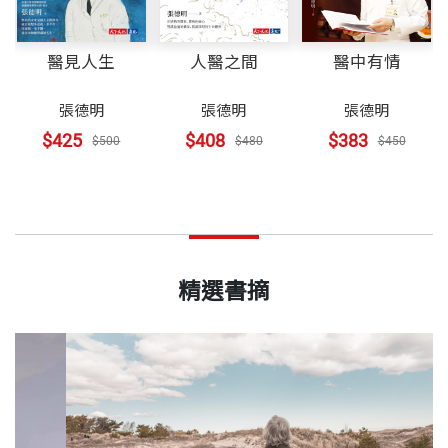
醫見人生
人醫之間
醫中有情
張德明
張德明
張德明
$425
$408
$383
$500
$480
$450
精選書摘