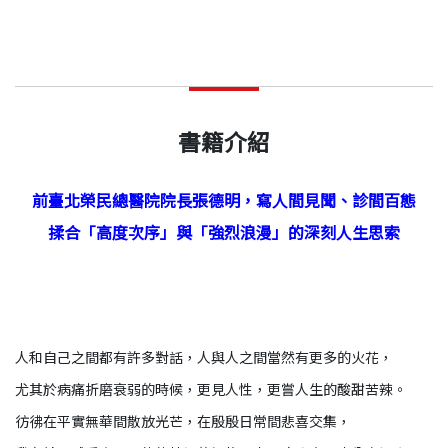
書籍介紹
前臺北榮民總醫院院長張德明，寫人間見聞、診間百態
揉合「高度次序」與「強烈浪漫」的深刻人生思索
人和自己之間都有許多對話，人與人之間當然有更多的火花，
尤其於病痛折磨衰弱的時候，更見人性，更嘗人生的酸甜苦辣。
彷彿在平實無華間散放光芒，在殷殷日常間悲喜交集，