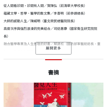
養細膩觀察兼淺探內心的能力，那本就是疾病診斷的一部分，也是
從人間看診間，診間有人間／賀陳弘（前清華大學校長）
治療成功與否的關鍵。」
蘊藏文學、哲學、醫學的散文集／李喜明（前參謀總長）
大師的感動人生／陳威明（臺北榮民總醫院院長）
他將他的人間觀察化為一篇篇文章、一幅幅畫作，他期望：「這些
高度次序與強烈浪漫的完美結合／司徒惠康（國家衛生研究院院
源源不絕的創作，只為求取一份觸動，帶來一些反思，分享一些趣
長）
味，忘掉一些憂煩，從而引導人生或疾病於正面健康的道路上。」
融合醫學專業及人生哲理的好書／蔡建松（國防部軍醫局局長、臺
灣外科醫學會理事長）
【各界溫暖推薦】
張德明 作者
閒隱人間角落，記錄診間感受、常日悲喜
仁心雅趣兼具的杏林春暖／
蔡英文
出版日期
2024/09/30
自序──
透過這本書，我看見了張院長在職場之外的細膩與溫柔，樂將《醫
國防醫學院醫學士、美國哈佛大學生物學碩士、國立
書摘
閒隱人間角落，記錄診間感受、常日悲喜
見人生》推薦給各位朋友，和大家分享這份兼具仁心與雅趣的杏林
臺灣師範大學衛生教育學博士、美國風濕學院大師、
很興奮滿足，由天下文化出版，個人的第三本醫學人文書籍問世
張德明院長在我總統任內，擔任臺北榮民總醫院院長。我與他的接
春暖。
書號
BGB584
美國風濕學院院士，曾擔任三軍總醫院院長、國防醫
了。
觸來往，大多是因為公務，印象中，他有一張嚴肅認真的臉，讓人
輯一 人間見聞
學院院長、國防部軍醫局局長、臺北榮民總醫院院
感到信任和專業，也將榮總這座大醫院治理得井井有條。
水彩畫／眼睛／子系感冒／頭暈／商務艙與經濟艙／母親節／遊園
——蔡英文 前總統
寫書不難， 嘈嘈切切錯雜彈，大珠小珠落玉盤，快火慢燉，終究
長。
金萌
出版社
天下文化