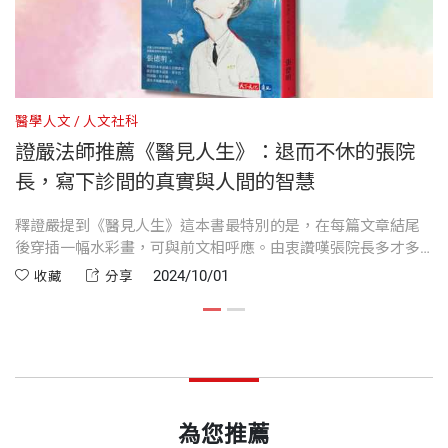
是一道道香氣芬馥的珍饈佳餚。倒是書名訂得掙扎，該穿燕尾服還
他退休之後專注於寫作與繪畫，至今已完成三本著作。這本《醫見
臺南遊／甜蜜／如果四季沒有秋／灰紅藍白黃／夜宴迷途／奇幻之
醫療專長為紅斑性狼瘡、類風濕性關節炎、過敏免
是牛仔褲出場，就琢磨了好幾宿。最後的選擇，還是包括高希均創
人生》，是他重新拾筆創作的觀察與記錄，雖是小品，卻篇篇雋
張院長不僅仁心仁術，他對病患也格外用心，知道醫師看病，不只
旅
疫、痛風，著有「行醫三部曲」：《醫中有情：臺北
辦人在內許多人的集思廣益。
永。透過這本書，我看見了張院長在職場之外的細膩與溫柔，樂將
注意表象的病徵，還要探究病患絲絲縷縷的因緣牽絆，從源頭開解
裝幀
平裝
花花世界／是否紅過？／風雨同車／捨不得剝開的橘子／捨得剝開
榮民總醫院院長張德明的行醫筆記》、《人醫之間：
《醫見人生》推薦給各位朋友，和大家分享這份兼具仁心與雅趣的
方才是良策。
的橘子
醫學人文
人文社科
醫
明代醫學家張介賓先生曰：「夫生者，天地之大德也。醫者，贊天
張德明醫師的理性與感性》、《醫見人生：張德明醫
杏林春暖。
證嚴法師推薦《醫見人生》：退而不休的張院
剝下的橘皮／健檢／健身教練／繪畫與風濕病／在人生旅程中欣悅
開本
14.8x21cm
地之生者也。」「醫見人生」的書名，確屬巧奪天工。
師的人間診間思索》（以上為天下文化出版），以及
——釋證嚴 佛教慈濟慈善事業基金會創辦人
長，寫下診間的真實與人間的智慧
走踏
《看懂風濕免疫：教你正確對抗風濕、應變新冠病
醫眼看人間／
釋證嚴 佛教慈濟慈善事業基金會創辦人
這本書仍然在寫診間百態、人間見聞。非常感恩泉湧不絕的靈感，
釋證嚴提到《醫見人生》這本書最特別的是，在每篇文章結尾
張
毒！》、《全身性紅斑性狼瘡面面觀》、《痛風》、
印刷規格
部分彩色
本書最大的特色就是文中有畫，畫中有文，二者缺一不可。從每一
輯二 診間百態
後穿插一幅水彩畫，可與前文相呼應。由衷讚嘆張院長多才多
間
激盪出寫意的文字和圖畫，彰顯人類的原始情懷，和人性的根本價
《過敏免疫全書》、《完全解析類風濕性關節炎診治
藝，不僅信手拈來就是一篇錦繡文章，又能在每篇文章結束後
畫
慈濟一向尊重生命，「以病為師」的優良傳統，醫界多有耳聞。
篇文章，每一幅圖畫中，我們彷彿都看到了生命中一些正向的東
未飲已醉／人間煙火／九九久久／冰島／三重人／家事／一家子
2024/10/01
收藏
分享
值。其實字裡畫間，都源自對生命的尊重，和對生活的熱情。
照護全書》、《張德明院長風濕免疫疾病診療室》。
親自畫上一張畫作當作 end；事實上，很少有作家可以做到這一
間
因緣不可思議，感恩蔡青兒菩薩專程陪同張德明居士回來精舍與為
西，有希望，有幽默，有勇氣。
少些後顧之憂／小時候／想辦法不老／下輩子還要／搬出媽媽來
步，可見張院長有很高的藝術涵養。
ISBN
9786263559165
師見面。張居士言語不多，是位謙謙君子，簡短的交談，只覺他恂
不是有女兒嗎？／唯一的不中用／眼裡的星星／畫中空氣很多
行醫是人生，行政是人生，寫作是人生，繪畫又何嘗不是？其實行
從醫師到院長，他秉持「當醫師就是終身職」的初
恂然有儒者之風。其實他先後擔任榮總和三總的院長，以及國立陽
——梁賡義 逢甲大學春雨講座教授、浩鼎生技公司董事長
麻雀的天空／亂點鴛鴦譜／萬一那天沒來／醫師緣／颱風臺南
走坐臥、食衣住行都是人生，只是常無聲無息匆匆的就飄走了，而
心，醫治病人，照護大眾醫療。做為醫者，不僅要細
明大學的副校長，醫院事務十分繁雜瑣碎，比起統領百萬雄師不知
養生之道／僵硬／親情／遵從醫囑／陽光男女／不要和自己說話
頁數
312
我只是掬起一掌長流中的湖水，曝留一些閃爍晶瑩的沙粒。
察病因，更要體察人生，他在「人間」與「診間」之
為您推薦
困難多少倍？張居士執掌院務如軌進行，院內外都獲得好評。
勞羊傷財／手抖／白髮／吃得苦中苦／名字／好年好福氣／身心
當白袍裝著文學的靈魂，從人間看診間，診間有人間。