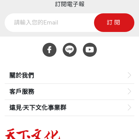
訂閱電子報
公司董事長
財團法人高等教育評鑑中心委員
國家衛生研究院諮詢委員會召集人
很難相信高度次序感與強烈浪漫感可以如此完美的融合在同一個人
訂閱
張院長這本書最大的特色就是文中有畫，畫中有文，二者缺一不
中華民國免疫學會名譽理事長
身上。……讓我們不只是看到一位傑出的醫師科學家及醫學中心的領
可。從每一篇文章，每一幅圖畫中，我們彷彿都看到了生命中一些
臺北市政府顧問
航者，更見識到一位情感細膩、才華洋溢的藝術及文學家！
正向的東西，有希望，有幽默，有勇氣。張院長深厚的人文素養，
將他的人間觀察，診間所見，先化為一篇篇細膩深邃的文字，讓讀
經歷：
——司徒惠康 國家衛生研究院院長
者得以從中細細品味人生。緊接著一幅幅相關的圖畫，與先前的文
臺北榮民總醫院院長
關於我們
字相呼應，每每引發讀者會心的共鳴。
國立陽明大學副校長
本書中的每篇散文，我們能看到一位醫者的仁心，讓人不僅僅是閱
臺北榮民總醫院副院長
客戶服務
讀，更是在體驗和思索對生命應有的尊重與敬畏。
讀張院長的書，可以看到一位兼具專業與人文素養的醫者，如何
國防部軍醫局中將局長
在醫療上發揮他最大的實力，診間幽默機智的對話，更為病人帶來
遠見‧天下文化事業群
國防醫學院院長
——蔡建松 國防部軍醫局局長、臺灣外科醫學會理事長
勇氣，實為病人的莫大福氣，是能引人共鳴深思的散文作品。
三軍總醫院院長
遠見
臺灣醫學中心協會理事長
哈佛商業評論
臺灣內科醫學會常務理事、監事召集人