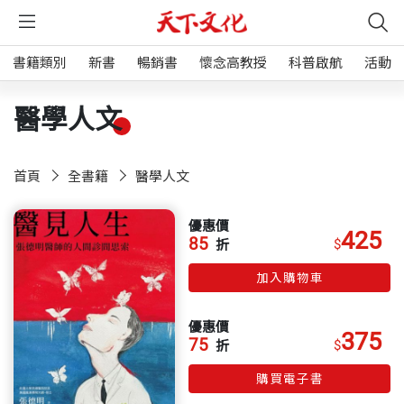
書籍類別
新書
暢銷書
懷念高教授
科普啟航
活動
醫學人文
首頁
全書籍
醫學人文
優惠價
425
85
$
折
加入購物車
優惠價
375
75
$
折
購買電子書