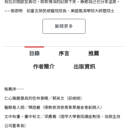
我在診間感受真切，款款情深的記錄下來，療癒自己也分享溫度。
——張德明 前臺北榮民總醫院院長、美國風濕學院大師暨院士
張德明醫師行醫四十餘年，曾任三軍總醫院院長、國防醫學院院
目錄
序言
推薦
長、國防部軍醫局局長、臺北榮民總醫院院長，卸任之後仍堅守崗
位，繼續服務眾多患者。他的專業，讓他於二○二二年榮獲風濕界
作者簡介
出版資訊
最高榮譽「美國風濕學院大師獎」（Master of the American College
of Rheumatology），此獎自一九三四年創立以來，首次頒給臺灣
推薦序──
人。
仁心雅趣兼具的杏林春暖／蔡英文（前總統）
醫眼看人間／釋證嚴（佛教慈濟慈善事業基金會創辦人）
張德明醫師說：「常被問及，忙碌的生活，倉促的診間，怎能寫出
文中有畫，畫中有文／梁賡義（逢甲大學春雨講座教授、浩鼎生技
精采的故事。但對許多慢性的免疫疾病，因為巧裝得宜，就必須培
公司董事長）