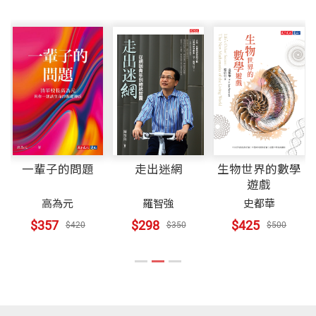
間，書寫醫之生命。
明明有加／若有所思／高齡夫妻拐子馬／選里長／默契／瓊花
人和自己之間都有許多對話，人與人之間當然有更多的火花，尤其
重量
437
從軍職退役後，有時稍作回顧，張院長欣慰每每面對病患，特有
曖昧的失智／飄浮打坐／鐵皮屋／癮小人／靈感／貓敏／太老不能
於病痛折磨衰弱的時候，更見人性，更嘗人生的酸甜苦辣。彷彿在
——賀陳弘 前清華大學校長
★張德明風濕病圖書館 www.facebook.com/drdmc
「細膩觀察兼淺探內心的能力」，於是開始書寫曾經與病患互動的
飛
平實無華間散放光芒，在殷殷日常間悲喜交集，我在診間感受真
hang/
故事，於二○二○、二○二二年先後出版《醫中有情》和《人醫之
​角鴞
切，款款情深的記錄下來，療癒自己也分享溫度。
本書蘊藏著文學、哲學、醫學，也透露出作者在醫病關係中的理
間》，就是這份筆墨因緣，跨越年齡和領域，邂逅蔡青兒，開始與
學歷：
性、感性、知性，值得讀者細細品味。
慈濟有了連結。
國防醫學院醫學士
美國哈佛大學生物學碩士
——李喜明 前參謀總長
張院長退而不休，筆耕不輟，繼續蒐羅診間百態、人間見聞，第
一輩子的問題
走出迷網
生物世界的數學
國立臺灣師範大學衛生教育學博士
遊戲
三本書《醫見人生》很快的就要由天下文化出版面世了。張院長不
美國風濕學院院士
高為元
羅智強
史都華
僅仁心仁術，他對病患也格外用心，知道醫師看病，不只注意表象
在醫療AI迅速發展的時代，透過《醫見人生》這本書，張教授的文
$357
$298
$425
$420
$350
$500
的病徵，還要探究病患絲絲縷縷的因緣牽絆，從源頭開解方才是良
字與畫作，讓我們能感受到溫暖的手、充滿感情的心，體驗到對病
現職：
策。
人和工作的愛。我誠摯的向大家推薦此書。
國防醫學院榮譽教授
臺北榮民總醫院醫事顧問
——陳威明 臺北榮民總醫院院長
文中有畫，畫中有文／
臺北三軍總醫院醫療顧問
梁賡義 逢甲大學春雨講座教授、浩鼎生技