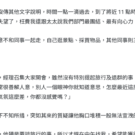
傳其他文字說明，時間一點一滴過去，到了將近 11 點
失望了，枉費我還跟太太說我們部門最團結、最有向心力
意不和同事一起走，自己逛景點、採買物品，其他同事則
，經理召集大家開會，雖然沒有特別提起旅行及退群的事
常很善解人意，別人一個眼神你就知道意思，怎麼最近這
氣氛這麼差，你都沒感覺嗎？」
下不知所措，突如其來的質疑讓他胸口堆積一股無法宣洩
，他猜是要談旅行的事，所以才趕在中午找我，希望能獲