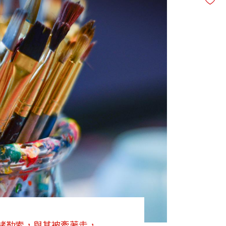
緒勒索，與其被牽著走，