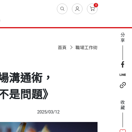
0
動
分
享
首頁
職場工作術
場溝通術，
不是問題》
收
藏
2025/03/12