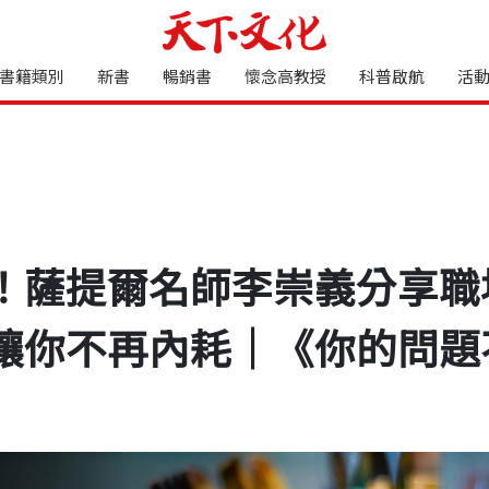
書籍類別
新書
暢銷書
懷念高教授
科普啟航
活
！薩提爾名師李崇義分享職
讓你不再內耗｜《你的問題