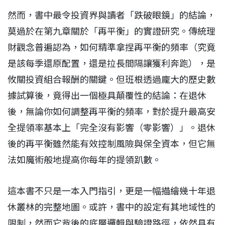
然而，書中最令投資界與讀者「跌破眼鏡」的結論，
莫過於在第九章關於「再平衡」的實證研究。傳統理
財觀念普遍認為，如何精準拿捏再平衡的頻率（究竟
是該每季還原配置，還是拉長間隔讓獲利奔跑），是
攸關投資組合報酬的關鍵。但班根透過龐大的歷史數
據試算後，竟得出一個極具顛覆性的結論：在退休
後，無論你如何調整再平衡的頻率，對於提升最高安
全提領率基本上「完全沒有影響（零影響）」。退休
後的再平衡雖然能有效控制風險與保全資本，但它無
法如魔術般地提高你每年的提領趴數。
這本書不只是一本入門指引，更是一幅描繪幾十年退
休叢林的完整地圖。或許，書中的設定有其地域性的
限制，然而它背後的底層邏輯與驗證路徑，依然具有