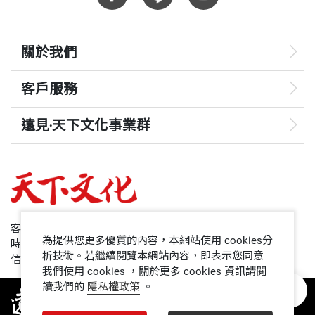
關於我們
客戶服務
遠見‧天下文化事業群
遠見
哈佛商業評論
50+
客服專線：+886 2 2662-0012
為提供您更多優質的內容，本網站使用 cookies分
時間：週一~週五9:00~12:30;13:30~17:00
領導影響力學院
析技術。若繼續閱覽本網站內容，即表示您同意
信箱：service@cwgv.com.tw
我們使用 cookies ，關於更多 cookies 資訊請閱
讀我們的
隱私權政策
。
1號課堂