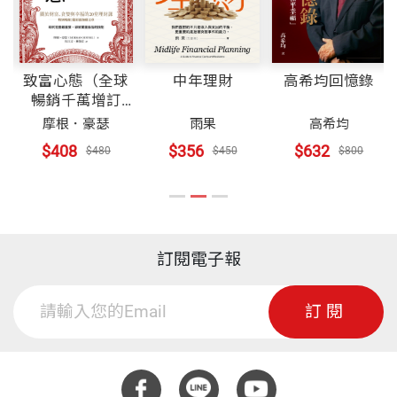
致富心態（全球
中年理財
高希均回憶錄
暢銷千萬增訂
版）
摩根．豪瑟
雨果
高希均
$408
$356
$632
$480
$450
$800
訂閱電子報
訂閱