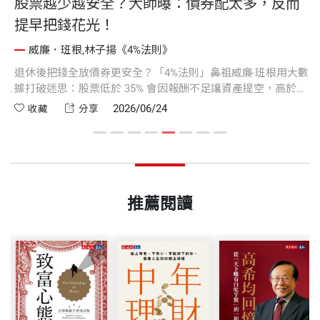
股票越少越安全？大師曝：債券配太多，反而
提早把錢花光！
威廉．班根,林子揚《4%法則》
自
退休後把錢全放債券更安全？「4%法則」鼻祖威廉‧班根用大數
「
低
據打破迷思：股票低於 35% 會因報酬不足讓資產提空，高於
史
人
75% 則易被熊市摧毀，而 60% 的股票配置正是攻守兼備的黃金
近
2026/06/24
收藏
分享
平衡點。大師最新研究更指出，若將股票進一步分散至中小型
了
股與國際股市，不僅能降低波動，還能將安全提領率從 4.2% 提
證
升至 4.7%，用多重資產分散投資賺到理財界「白吃的午餐」！
少
縮
重
推薦閱讀