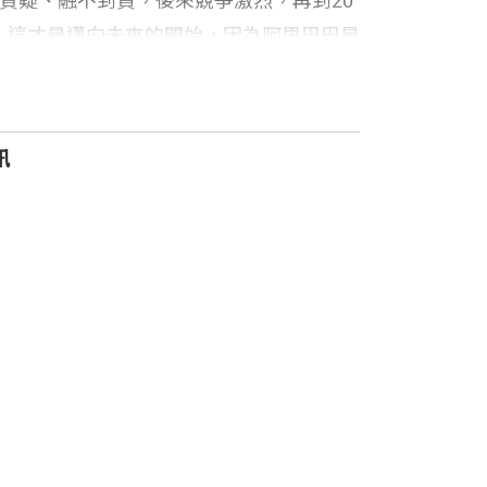
質疑、融不到資，後來競爭激烈，再到20
說，這才是邁向未來的開始，因為阿里巴巴是
入闡述對電子商務、DT時代、未來技術，
訊
景，也分享了對女性權益、公益活動、環
還收錄了馬雲和世界知名領導人物的對
對於快速變化的世界，有著極大的焦慮感和
這般機會。每一代人有每一代的職責，有