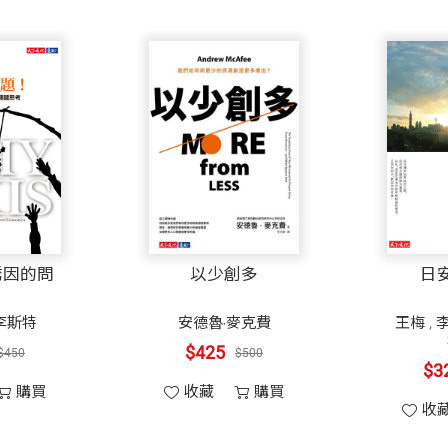
神；第三、堅持樂觀的正能量。
誕生更多企業家
忍
以少創多
日安，台北
安德魯‧麥克費
王梅
,
李方
,
葛新民
,
楊素
$425
$500
$323
$380
收藏
購買
收藏
購買