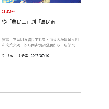
能是五到八年後的情況，副總裁（VP）級
財經企管
馬雲
沒人看過我流淚，因為我沒時間流淚
農業文明
創業是一條很艱辛的路，把大家忽悠去創業，其
最強，該記的時候，就要引導他們多記。
農業文明
實沒什麼意義。這個世界上有太多人創業，每個
到，也要鼓勵他：「沒關係，有一天肯定
人都有自己的選擇。
2017/07/10
收藏
分享
考……這些都應該貫穿在整個教育體系中。