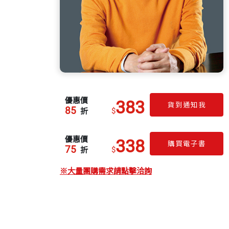
優惠價
383
貨到通知我
85
$
折
優惠價
338
購買電子書
75
$
折
※大量團購需求請點擊洽詢