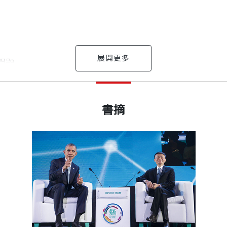
，認真檢視自己的問題；第三、要有超乎常人的堅持。沒
問題
十年後的事。今天開始做，明天就會贏的事，已經不多了
出版日期
2017/06/30
他17位創辦人，於1999年在中國杭州創立。
書摘
20億消費者
以「讓天下沒有難做的生意」為使命，致力於為創業者和
書號
BCB621
理制度、理模式。我的職責就是把人管好。管理人的最佳
不一樣，但出發點是一樣的。
出版社
天下文化
消費者電子商務、網上支付、B2B網路交易市場與雲端運
裝幀
平裝
下來