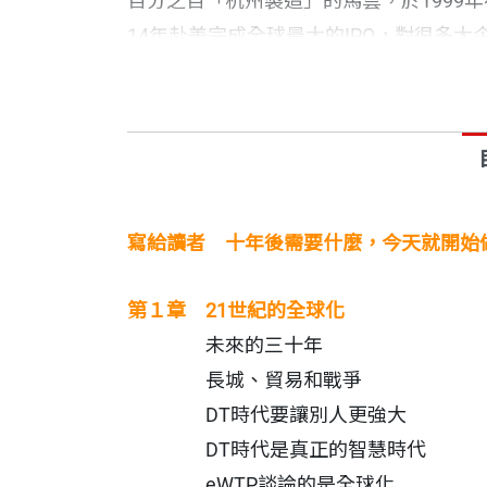
百分之百「杭州製造」的馬雲，於1999
14年赴美完成全球最大的IPO，對很多
要做102年的企業。
本書由阿里巴巴集團操刀主編，全面蒐羅馬
以及社會變革的思考和暢想，詳細解讀阿
境保護、農村脫貧、打擊假貨、教育等社
話，包括美國前總統歐巴馬、加拿大總理
寫給讀者 十年後需要什麼，今天就開始
IT時代把人類變成機器，DT時代把機
第１章 21世紀的全球化
茫然。馬雲說：「現在是世界變化最快的
未來的三十年
每一代的機遇。This is our time.（
長城、貿易和戰爭
DT時代要讓別人更強大
馬雲給所有年輕人的建議
DT時代是真正的智慧時代
eWTP談論的是全球化