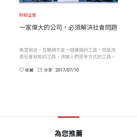
為董事局主席，要考慮未來十年的發展，執行長考慮的可
人考慮這一年的打算，普通員工則關注眼前的工作。
財經企管
壯的時候生孩子
開本
14.8×21cm
解決社會問題
從「農民工」到「農民商」
印刷規格
部分彩色
的工具，而是改
貧窮，不是因為農民不勤奮，而是因為
導他們在玩耍中學習知識。上初中的時候，孩子的記憶力
考方式的工具。
和商業文明，沒有同步協調發展所致，
趣。年輕人一定要找到未來發展的興趣點，即使暫時找不
沒有跟上商業文明的發展。
2017/07/10
收藏
分享
和體系；研究生要研究的是方向；博士生要學習哲學的思
ISBN
9789864792580
流淚
頁數
352
能力和堅持。
重量
601
為您推薦