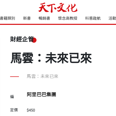
書籍類別
新書
暢銷書
懷念高教授
科普啟航
活
財經企管
馬雲：未來已來
馬雲：未來已來
阿里巴巴集團
編
定價
$450