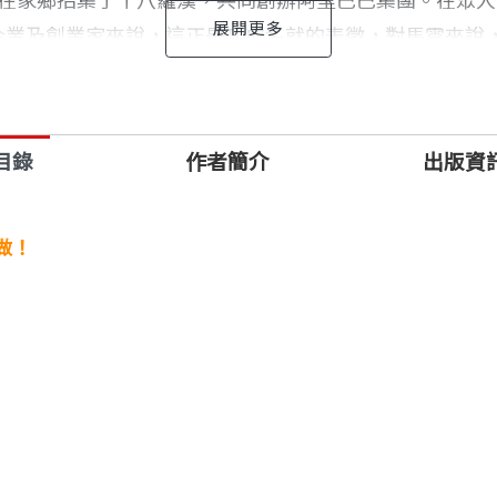
年在家鄉招集了十八羅漢，共同創辦阿里巴巴集團。在眾人
大企業及創業家來說，這正是功成名就的表徵，對馬雲來
雲從2015年到2017年在各種場合的精彩談話。馬雲深
目錄
作者簡介
出版資
里巴巴在未來十年、乃至未來三十年的戰略規劃和發展前
會熱議的觀點及行動。除了對阿里巴巴集團的展望，本書
杜魯多、臉書創辦人祖克柏等。
做！
器變成智慧人，這象徵著我們進入一個新型的時代。很多人
時候，也是一個最好的時代，因為我們從來沒有遇過現在
這是我們的時代。）」