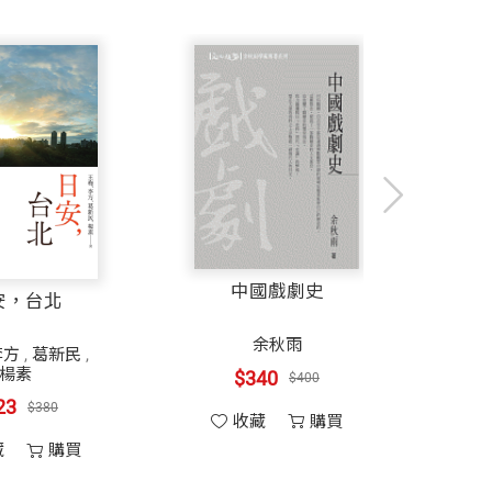
中國戲劇史
面對轉變與衝擊的
年代
余秋雨
馬丁．沃夫
$340
$400
$357
$420
收藏
購買
收藏
購買