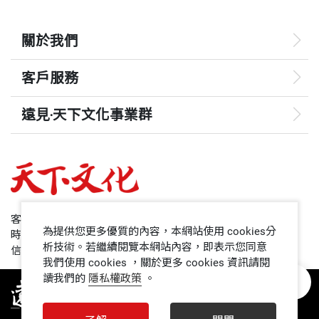
「務農等於貧窮」的宿命，也提醒我們農業需要有新
土地的故事，以及維繫農業永續的使命感。
思維。極力推薦這本書給關心農業發展及環境永續的
關於我們
所以我希望能出版這本書，讓年輕人知道農業的根
您。
本，是來自於對天地的尊重，我們要謙卑聆聽，觀察
我來自農村，深刻體認著農村發展的困境與挑戰，也
客戶服務
大自然傳達的訊息。我也希望這本書，可以讓主掌台
了解親近土地、和植物說話是感受台灣生命力最好的
──蔡其昌（立法院副院長）
灣農業發展的官員們看到，台灣的農業絕對有機會走
方式。台灣有許多和水良伯一樣深愛這塊土地的人
遠見‧天下文化事業群
出一條不一樣的路。
們，展現台灣精神、堅毅的付出，因此我們也要更加
遠見
水良伯用知識與技術，創造精緻農業生命力，做愛心
努力，為農業創造一條永續的道路。也期待，農業不
我這些淺薄的思考能夠化成文字成書，要特別感謝遠
不遺餘力！足為農民之楷模。秀燕在此向所有的讀者
只是農民的農業，也不是農委會的農業，而是全民的
哈佛商業評論
見．天下文化事業群創辦人高希均教授、王力行發行
推薦與分享《水良伯的老農哲學：聽見植物的聲
農業。
50+
客服專線：+886 2 2662-0012
人與天下文化林天來社長。多年來，只要有機會遇到
音》，讓咱們做伙細心品嘗最道地的台中好書。
為提供您更多優質的內容，本網站使用 cookies分
時間：週一~週五9:00~12:30;13:30~17:00
他們，他們總是熱情握著我粗糙不已的手，肯定我的
領導影響力學院
析技術。若繼續閱覽本網站內容，即表示您同意
信箱：service@cwgv.com.tw
面對全球暖化，要有一顆如海綿般求知的心
我們使用 cookies ，關於更多 cookies 資訊請閱
堅持和創新，他們對我的看重與支持，讓我知道我走
──盧秀燕（台中市市長）
讀我們的
隱私權政策
。
1號課堂
的路是有價值的。
──
彭啟明，氣象達人、天氣風險管理公司總經理
未來親子