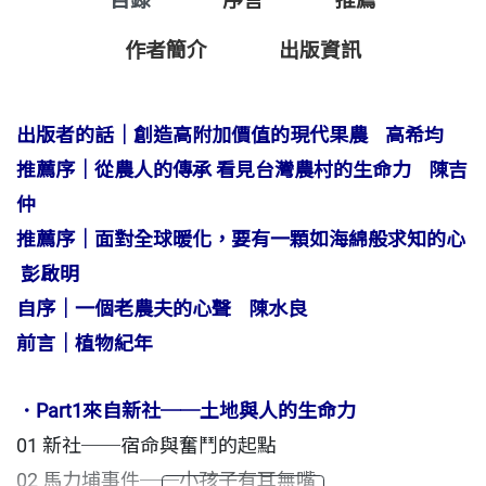
目錄
序言
推薦
農的世界，了解他和植物共處的辛勞與歡欣，進而了
解台灣這塊土地，一起關心台灣的農業發展和未來。
作者簡介
出版資訊
各界感動推薦（依姓氏筆畫順序排列）
出版者的話｜創造高附加價值的現代果農 高希均
推薦序｜從農人的傳承 看見台灣農村的生命力 陳吉
我和水良伯因為他來聽我的演講而結緣，知道他是透
仲
過自力學習，不怕麻煩到處聽演講且勇於提問，令人
推薦序｜面對全球暖化，要有一顆如海綿般求知的心
相當感佩。從他身上，我看見了台灣農民的生命力與
彭啟明
韌性。
自序｜一個老農夫的心聲 陳水良
前言｜植物紀年
──胡志強（台中市前市長）
．Part1來自新社──土地與人的生命力
在多元的現代社會裡，學習的媒介和型態更為多元
01 新社──宿命與奮鬥的起點
化，如果真有一些閱讀障礙，除了書本，還有眾多的
02 馬力埔事件──小孩子有耳無嘴