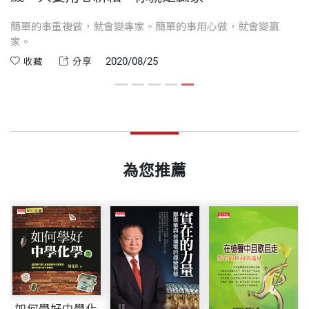
所以後來搭車到處聽演講、參加研討會，就算不認
的農民都有著水良伯相似的特質，不論年齡，都是台
台中新社「黃河果園」主人，人稱「水良伯」。雖然
14 高麗菜──吸收新知，田裡實證
──陳吉仲（農委會主委）
識，我也會請託、拜訪專家。很多人說農夫「只能看
灣農業發展的瑰寶。因此，政府努力推動農民健康保
連小學都沒畢業，認字很慢，卻靠著自學不輟的精神
，
簡單的事重複做，就會變專家。簡單的事用心做，就會變贏
印刷規格
黑白
15 赤腳──高科技的救贖
些
家。
天吃飯」，我就是要走一條不一樣的路。所以我花大
險、農業保險、農民職業災害保險跟農民退休制度，
到處聽演講、請教專家，在50歲之際，以七年時間成
16 老農哲學──沒有走過的是路，走過的才是人生
2020/08/25
收藏
分享
錢蓋溫室，就是要種出世界第一等的網紋洋香瓜。
就是為了讓如同水良伯的農民們從農有保障，進而使
功種植名貴的網紋洋香瓜，擺脫農民看天吃飯的宿
從水良伯身上，我們看見一個農夫運用智慧去思考，
17 絲瓜──如何提升農產品價值？
農業得以傳承。
命。
ISBN
9789865535629
不再「聽天由命」，他懂得謙卑面對大自然，將植物
曾經有一段時間，鄰里有很多人都說我是愛作夢的
的聲音融入生活、生命，值得後輩學習，這是一本值
．Part3 老農沉思──「農」在現代社會的新啟示
「憨人」，如今這個「憨人」早就成功種出高單價網
面對氣候劇烈變遷的環境，往往一個水災、風災襲
曾獲中華民國農學團體「優秀農業基層人員獎」、農
得細細品味與省思的書。
18 甜柿──尋找農人的藍海市場
頁數
280
紋洋香瓜，可以精準控制每一批的採收，每逢節慶，
擊，就讓努力許久的投資血本無歸，農業保險最重要
委會「卓越培育獎」、台中市「農業楷模」等榮譽，
為您推薦
19 八連溪農夫市集──一場正在悄悄進行的農村革
我的洋香瓜是很多人想要收到的伴手好禮。
就是避免農人看天吃飯，把所有的不歸咎於農民的風
並入選《遠見》雜誌2015年的百大黃金農夫之一。期
──陳美伶（國發會前主委）
命
險，全部由農業保險來吸收；也為了保障農人在工作
待透過自身的經歷與分享，引領讀者更了解、關懷這
重量
493
20 千歲米──石門嵩山的老農經濟
我種瓜成功的經歷被人知道之後，開始有人跟我說：
時受傷，我們通過農民職業災害保險；更推動《農民
塊土地，進而思考台灣農業的現在與未來。
21 十年一夢──農村再生計畫
小時候我也是農家子弟，跟著父親一起下田農作，水
「水良伯，你走的路就是『藍海策略』啦。」也有人
退休儲金條例》，讓農人以農業為志業，退休後依舊
22 番茄──青農返鄉
良伯在書中所提到「不甘平凡」、「擺脫宿命」等種
稱讚我：「水良伯怎麼這麼懂創新，怎麼這麼有行銷
有保障，如此才能吸引下一代從農，使台灣農業得以
23 水良伯的一天
種在當時會被認為「叛逆」的瘋狂想法，我卻心有戚
概念？」這些稱讚，都太高估我了，我其實從來都沒
傳承。
戚焉。很高興天下文化出版這本書，讓水良伯的務農