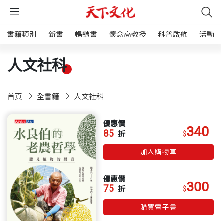
書籍類別
新書
暢銷書
懷念高教授
科普啟航
活動
人文社科
首頁
全書籍
人文社科
優惠價
340
85
$
折
加入購物車
優惠價
300
75
$
折
購買電子書