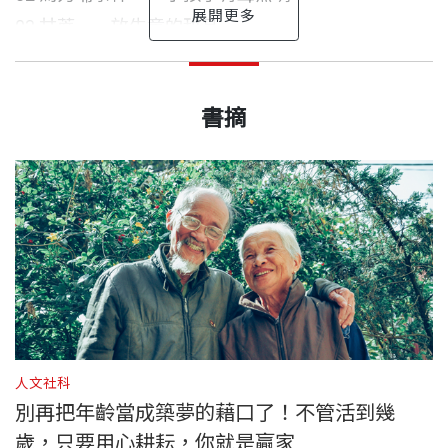
課程、演講、有聲書等的輔助，我們已經沒有不學習
03 甘蔗──放牛童的甜品
的藉口了。看到瓜農水良伯即使識字有限，還是不放
04 夢想與現實之間──白冷圳旁孕育出的「黃河果
一個老農夫的心聲
從農人的傳承 看見台灣農村的生命力
林子內 採訪整理
棄學習及動手試驗，變成了台灣創造高附加價值的現
出版日期
2020/08/31
園」
藝文工作者。
代農夫，參與了進步社會的推展，值得大家向他學
書摘
05 番薯──暴雨前的父子對話
很多人可能會說，一個連小學都沒有畢業、字都寫不
──
陳吉仲，農委會主委
習。
06 稻與麥──小農之歌
好的農夫，為什麼會想出一本書？難道這又是陳水良
在城市裡長大，沒有務農經驗。熱愛觸覺勝過知識。
書號
BGB493
07 如何擺脫宿命？
羅扇輕搖，這是農村夜裡常見的風景，閱讀著《水良
的另一個狂想嗎？
──高希均（遠見．天下文化事業群創辦人）
08 棉花──溫暖與寒冷交織的少年回憶
伯的老農哲學：聽見植物的聲音》，青草吹撫的景象
趁完成博士論文空檔，蹓躂到農村住了好幾晚。自以
09 颱風草──要向前行，就先倒退嚕
出版社
天下文化
從小，大人就說我「叛逆」。上天給我安排了「做
又出現在腦海中了。晨未曦，農作的一天就已開啟，
為文化業與農業皆屬人工密集行業，受水良伯及其周
10 葡萄的滋味──命運的作弄和啟發
正因台灣有許多和水良伯一樣深愛這塊土地的人們，
農」這條路，我卻從不滿足現狀。在田裡，上一代講
台灣農村的發展一直在轉變，如何與時俱進、與環境
圍資深農友啟蒙，才摸到農之所以為業的一點邊邊角
展現台灣精神、堅毅的付出，因此我們也要更加努
的我不一定會聽，不過，我會聽植物告訴我的事。
共存，一直是我們與農民朋友共同努力的目標。
角。
裝幀
平裝
．Part2 走出傳統──藍海農夫，掌握自己的命運
力，為農業創造一條永續的道路。也期待，農業不只
11 網紋洋香瓜──大器晚成
是農民的農業，也不是農委會的農業，而是全民的農
人文社科
我認字的速度很慢，就用「聽」的方式來幫我學習。
水良伯是台灣農民的縮影，從挫折中學習，學習中成
12 品牌力──來自對產品的自信與用心
別再把年齡當成築夢的藉口了！不管活到幾
業。
開本
14.8×21cm
早年我從台灣各農業改良場的演講聽起，收穫很多，
長，甚至協助他人，共同建立台灣的農業文化。台灣
陳水良 口述
13 傳說中的牛奶芭樂
歲，只要用心耕耘，你就是贏家