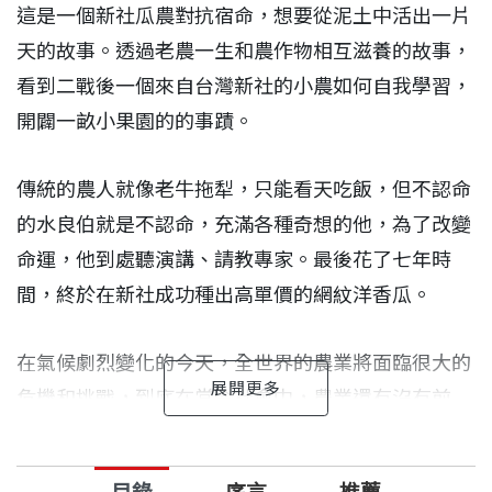
這是一個新社瓜農對抗宿命，想要從泥土中活出一片
天的故事。透過老農一生和農作物相互滋養的故事，
看到二戰後一個來自台灣新社的小農如何自我學習，
開闢一畝小果園的的事蹟。
傳統的農人就像老牛拖犁，只能看天吃飯，但不認命
的水良伯就是不認命，充滿各種奇想的他，為了改變
命運，他到處聽演講、請教專家。最後花了七年時
間，終於在新社成功種出高單價的網紋洋香瓜。
在氣候劇烈變化的今天，全世界的農業將面臨很大的
危機和挑戰，到底在當今社會中，農業還有沒有前
途？在日新月異的高科技環繞下，小農經濟該何去何
從？透過水良伯的心路歷程，帶我們實際進入一個老