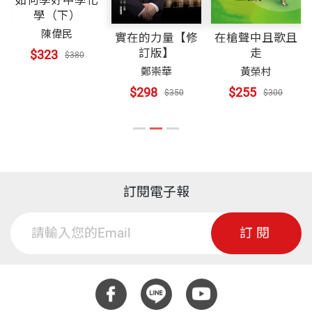
如何學好中學化
有離開土地，我的心，永遠都放在我田裡的農作物。
後記｜為年輕人留下一條回家的路
智慧能與更多人分享。
學（下）
我只希望這些用心種出來的作物，可以被識貨的人買
結合農人經驗與新技術，開啟農村未來的無限可能
陳偉民
附錄｜我的爸爸 陳琦玓
實在的力量【修
在槍聲中且歌且
回家，讓他們吃到美味、吃到健康。
訂版】
走
$323
$380
──郭國榮（喬大地產董事長）
前人的老智慧，是農民在實作上的重要依據，水良伯
鄭崇華
黃榮村
如果有來生
利用自己得來不易的老經驗，結合新技術、新思維，
$298
$255
$350
$300
在公私協力下，一次又一次開拓新的農業視野，這也
感謝水良伯將畢生經驗集結成書，提醒我們注意氣候
很多有在做農的社區聽說我的故事之後，邀我去跟其
是為什麼台灣農業技術總是在世界的前頭—因為我們
和環境的變化，以及農業的重要性。面對未來極端氣
他農友分享經驗，把我當成「顧問」。看見我的建議
有豐沛的資源，以及埋首於農業、追求更好的人們。
候的挑戰，他積極求知的態度值得大家學習，也期待
被採納，幫助農友在收成和行銷上有一些收穫，我會
未來有一天，農業將成為我們的藍海產業。
訂閱電子報
感到很滿足、很有成就感。
然而，現今的農業發展不只是生產的一級產業，更是
結合加工、行銷的六級產業，透過異業結盟，提高農
──彭啟明（氣象達人、天氣風險管理公司總經理）
訂閱
然而，年過七十之後，我愈來愈想把我的經驗和學習
產價值，正如書中提到的，讓絲瓜不只是餐桌上的美
熱情傳遞給更多的人。我常看到很多農業學者和各試
食，也可以賦予不一樣的價值。像水良伯的故事一
這本書除了喚醒我們對農夫職人的尊敬，也可從書中
驗場出的研究報告，但卻很少看到從農夫角度出版的
樣，台灣有許多人正為台灣農村文化的保留耕耘著，
同時感受到農人的努力跟憂心，透過水良伯極力擺脫
書。
而我們也積極開拓農村再生，使更多人了解台灣這塊