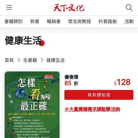
書籍類別
新書
暢銷書
懷念高教授
科普啟航
活動
健康生活
首頁
全書籍
健康生活
優惠價
128
85
$
折
貨到通知我
※大量團購需求請點擊洽詢