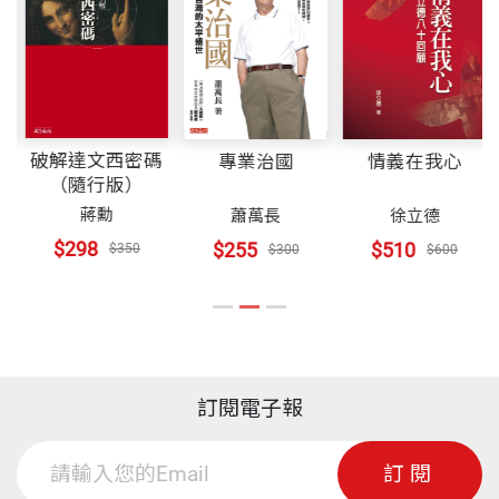
出版社
天下文化
自知，這些錯誤的醫學觀念不止會害了自己，當他把
觀念傳給別人時，也會害了別人，同時更會害了下一
第二章 腸胃炎
代。
裝幀
平裝
腸胃炎的症狀
點滴與過敏
這是一本和以往完全不同的醫學相關書籍，它有以下
破解達文西密碼
專業治國
情義在我心
嚴重的腸胃問題
（隨行版）
開本
14.8×21cm
的特點：
．水瀉般的黑便
蔣勳
蕭萬長
徐立德
．腹部任何部位持續疼痛，且愈來愈痛
$298
$255
$510
$350
$300
$600
第一；這本書很貼近大眾，一般人即使沒有受過醫藥
印刷規格
黑白
．合併有發燒的症狀
的相關教育，也很容易看得懂。坊間有些醫學相關書
．血便
籍，您只要翻一翻就會發現，它們好像是寫給醫護人
重點提示
員看的，而不是寫給民眾看的，一般的民眾可能會看
ISBN
9789576216831
不下去，即使看完了，也不容易抓住重點。
訂閱電子報
第三章 高血壓
高血壓的原因
頁數
160
第二；這本書能讓讀者清楚瞭解所陳述疾病的注意事
訂閱
高血壓的測定