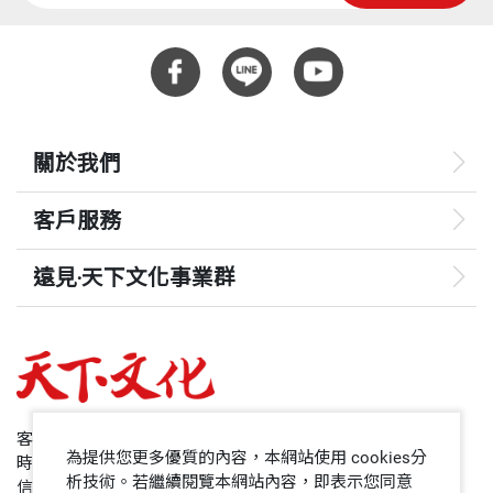
項。亦即身為一位患者，您必需注意並瞭解什麼症狀
不靠藥物也可改善
是重要的，不可延誤就醫的時間。
重量
250
治療高血壓的注意事項
．常備舌下降血壓藥
常常，病人對疾病所關心的事和醫師所關心的事會不
．經常量血壓
一樣，病人關心的是各種不舒服的症狀，而醫師關心
關於我們
．不可突然停藥
的是這個病的併發症和會不會有生命危險。我儘量在
．懷孕時特別注意血壓
兩者之間取得平衡，既要解決病人的疑問，也要病人
客戶服務
高血壓的併發症
瞭解實際上醫師關心的是另外一個更重要的問題。一
．大腦出血性中風
遠見‧天下文化事業群
個早期預防就不會發生，不早期預防就鐵定會發生的
．高血壓性心臟病
問題，只是這個問題目前還沒浮現，因為沒有症狀，
遠見
．高血壓性腎臟病
病人就輕忽了。但是一旦發生，往往都是藥物沒辦法
哈佛商業評論
．高血壓性視網膜病變
治療的。
重點提示
50+
客服專線：+886 2 2662-0012
為提供您更多優質的內容，本網站使用 cookies分
醫學領域裡，有太多這類的問題，（都在文章中詳
時間：週一~週五9:00~12:30;13:30~17:00
領導影響力學院
析技術。若繼續閱覽本網站內容，即表示您同意
第四章 糖尿病
信箱：service@cwgv.com.tw