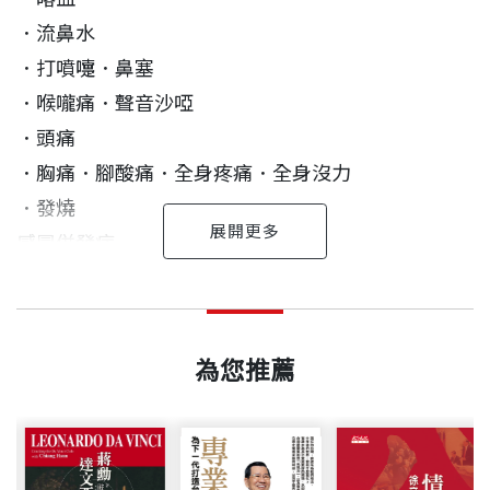
．流鼻水
．打噴嚏．鼻塞
．喉嚨痛．聲音沙啞
．頭痛
．胸痛．腳酸痛．全身疼痛．全身沒力
．發燒
感冒併發症
．中耳炎
正確觀念，救您一命
李蓮宗 作者
出版日期
2000/04/28
．扁桃腺化膿
台大醫學系畢業，目前為台大家醫科主治醫師。
．支氣管炎
李蓮宗
為您推薦
、肺炎
書號
BGH017
．腦炎
醫學知識重要，但正確的醫學知識更重要，門診看診
抗生素須知
幾年下來，發現很多病人常常有錯誤的醫學觀念而不
重點提示