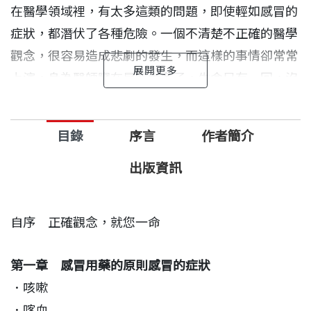
在醫學領域裡，有太多這類的問題，即使輕如感冒的
症狀，都潛伏了各種危險。一個不清楚不正確的醫學
觀念，很容易造成悲劇的發生，而這樣的事情卻常常
上演，身為醫師實在是看太多了，生命只有一回，沒
辦法重新來過。希望藉由這本書，能讓每個人都有正
確的醫學觀念，……也許文中的一句話就能改變一個
目錄
序言
作者簡介
人的一生，這個人也許是您自己或您的子女，親朋好
友，即使病不能痊癒，也能將痛苦減輕到最低
出版資訊
自序 正確觀念，就您一命
第一章 感冒用藥的原則感冒的症狀
．咳嗽
．喀血