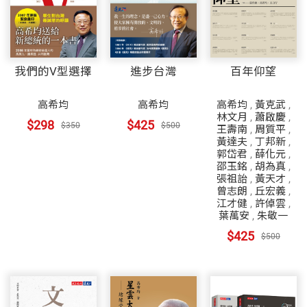
我們的V型選擇
進步台灣
百年仰望
高希均
高希均
高希均
,
黃克武
,
林文月
,
蕭啟慶
,
$298
$425
$350
$500
王壽南
,
周質平
,
黃達夫
,
丁邦新
,
郭岱君
,
薛化元
,
邵玉銘
,
胡為真
,
張祖詒
,
黃天才
,
曾志朗
,
丘宏義
,
江才健
,
許倬雲
,
葉萬安
,
朱敬一
$425
$500