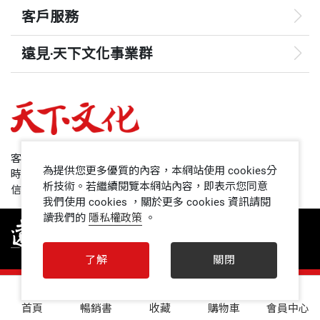
客戶服務
遠見‧天下文化事業群
遠見
哈佛商業評論
50+
客服專線：+886 2 2662-0012
為提供您更多優質的內容，本網站使用 cookies分
時間：週一~週五9:00~12:30;13:30~17:00
領導影響力學院
析技術。若繼續閱覽本網站內容，即表示您同意
信箱：service@cwgv.com.tw
我們使用 cookies ，關於更多 cookies 資訊請閱
讀我們的
隱私權政策
。
1號課堂
未來親子
了解
關閉
人文空間
0
首頁
暢銷書
收藏
購物車
會員中心