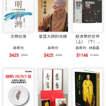
文明台灣
星雲大師的光輝
經濟學的世界
（上）（下）套
書
高希均
高希均
高希均
,
林祖嘉
$425
$425
$1146
$500
$500
$1450