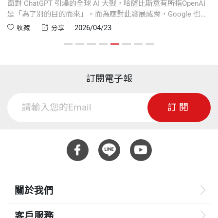
業
面對 ChatGPT 引爆的全球 AI 大戰，哈薩比斯意有所指OpenAI
蘋
算力
是「為了別的目的而來」。而為應對此發展威脅，Google 也被
文
談
迫切換至「戰爭模式」，將研發重心從純學術轉向產品開發，
業
2026/04/23
收藏
分享
求營
全力投入這場決定未來的科技霸權戰。
如
護
訂閱電子報
訂閱
關於我們
客戶服務