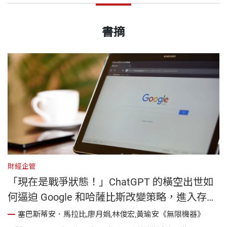
書摘
財經企管
財
「現在是戰爭狀態！」ChatGPT 的橫空出世如
何逼迫 Google 和哈薩比斯改變策略，進入存亡
的保衛戰？｜《無限機器》
塞巴斯蒂安．馬拉比,廖月娟,林俊宏,黃瑜安《無限機器》