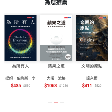
為您推薦
為所有人
蘋果之道
文明的原點
提姆．伯納斯－李
大衛．波格
達奈爾
$435
$1063
$411
$550
$1250
$520