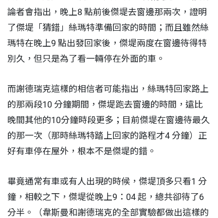
論者會指出，晚上8 點前後傑堤去窗邊那兩次，證明
了傑堤「猜錯」絲瑪特準備回家的時間；而且雖然絲
瑪特在晚上9 點出發回家後，傑堤兩度在窗邊待得特
別久，但只是為了看一輛停在外面的車。
而謝德瑞克這樣的相信者可能指出，絲瑪特回家路上
的那兩段10 分鐘期間，傑堤跑去窗邊的時間，遠比
晚間其他的10分鐘時段更多；目前傑堤在窗邊待最久
的那一次（那時絲瑪特踏上回家的路程才4 分鐘）正
好有車停在屋外，根本不是傑堤的錯。
畢竟通常有車或有人出現的時候，傑堤頂多只看1 分
鐘，相較之下，傑堤從晚上9：04 起，總共卻待了6
分半。（韋斯曼和謝德瑞克的全部實驗都做出這樣的