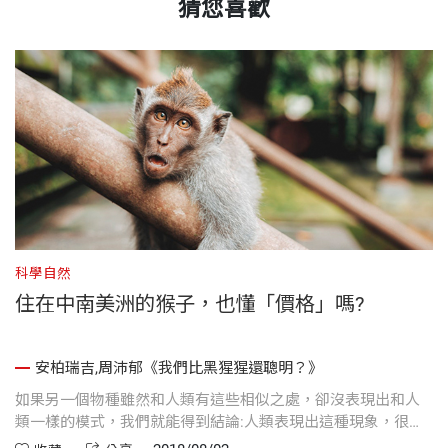
猜您喜歡
科學自然
住在中南美洲的猴子，也懂「價格」嗎?
安柏瑞吉,周沛郁《我們比黑猩猩還聰明？》
位
如果另一個物種雖然和人類有這些相似之處，卻沒表現出和人
點
類一樣的模式，我們就能得到結論:人類表現出這種現象，很可
選
能是由於我們這個物種獨有的因素