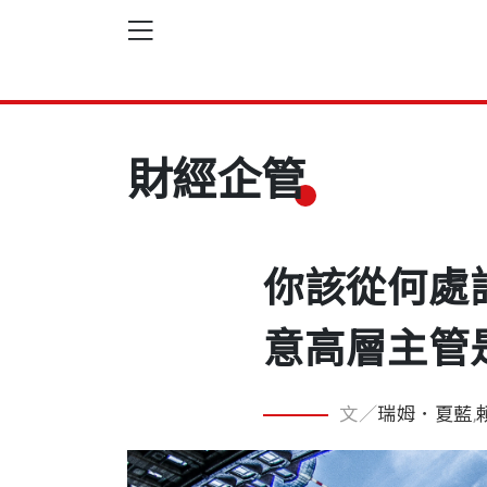
財經企管
你該從何處
意高層主管
文／
瑞姆．夏藍
,