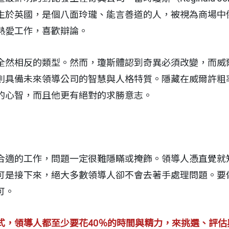
生於英國，是個八面玲瓏、能言善道的人，被視為商場中
熱愛工作，喜歡辯論。
全然相反的類型。然而，瓊斯體認到奇異必須改變，而威
則具備未來領導公司的智慧與人格特質。隱藏在威爾許粗
的心智，而且他更有絕對的求勝意志。
合適的工作，問題一定很難隱瞞或掩飾。領導人憑直覺就
可是接下來，絕大多數領導人卻不會去著手處理問題。要
可。
式，領導人都至少要花40％的時間與精力，來挑選、評估