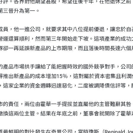
好評。各界對他期望甚殷，希望往後十年，在他退休之前
第三晉升為第一。
成員，他一進公司，就要求其中八位提前優退，讓忠於自
營運還算順利，然而第三年開始走下坡。這項產業的成功
隊卻一再延誤新產品的上市期限，而且落後時間長達六個
的產品市場拱手讓給了能把握時效的國外競爭對手，公司
得推出新產品的成本增加15％，這對屬於資本密集且利潤
，這家企業的資金週轉迅速惡化，二度被調降債信評等，
市的責任，兩位由霍華一手提拔並直屬他的主管難辭其咎
撤換這兩位主管。結果在年底之前，董事會就開除了霍華
鮮明的對比發生在奇異公司，當時瓊斯（Reginald J