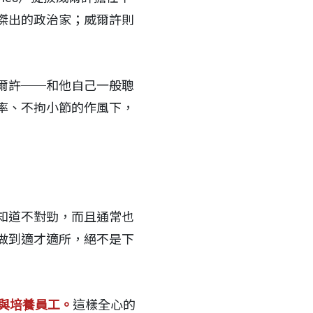
傑出的政治家；威爾許則
爾許──和他自己一般聰
率、不拘小節的作風下，
知道不對勁，而且通常也
做到適才適所，絕不是下
與培養員工。
這樣全心的