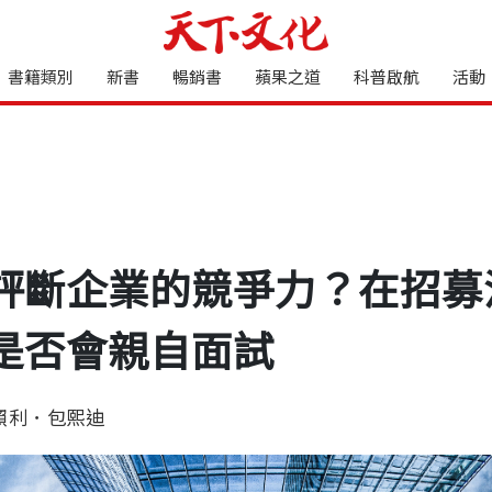
書籍類別
新書
暢銷書
蘋果之道
科普啟航
活動
評斷企業的競爭力？在招募
是否會親自面試
賴利．包熙迪