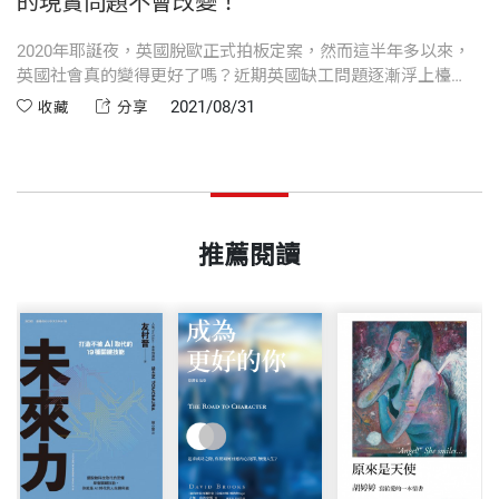
的現實問題不會改變！
2020年耶誕夜，英國脫歐正式拍板定案，然而這半年多以來，
英國社會真的變得更好了嗎？近期英國缺工問題逐漸浮上檯
面，首當其衝的就是畜牧業及物流業，長期仰賴季節性移工的
2021/08/31
收藏
分享
這些行業缺少了勞動力的來源，開始影響英國人民的食衣住
行，不僅連鎖速食業不得不停賣部分品項，就連超市貨架也沒
有商品可上架...
推薦閱讀