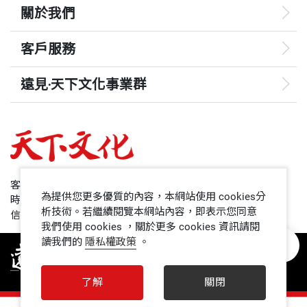
關於我們
客戶服務
遠見‧天下文化事業群
遠見
哈佛商業評論
50+
客服專線：+886 2 2662-0012
為提供您更多優質的內容，本網站使用 cookies分
時間：週一~週五9:00~12:30;13:30~17:00
領導影響力學院
析技術。若繼續閱覽本網站內容，即表示您同意
信箱：service@cwgv.com.tw
我們使用 cookies ，關於更多 cookies 資訊請閱
讀我們的
隱私權政策
。
1號課堂
未來親子
了解
關閉