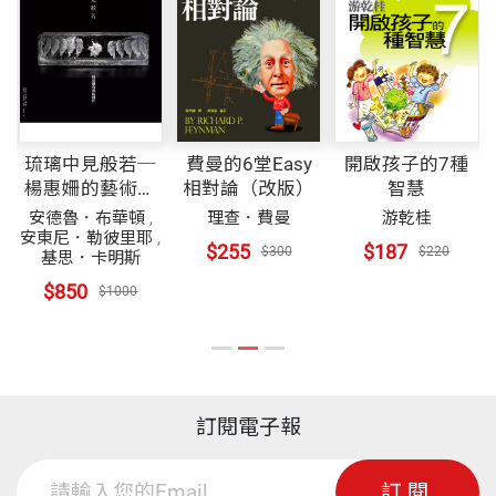
琉璃中見般若─
費曼的6堂Easy
開啟孩子的7種
楊惠姍的藝術創
相對論（改版）
智慧
作
安德魯．布華頓
,
理查．費曼
游乾桂
安東尼．勒彼里耶
,
$255
$187
$300
$220
基思．卡明斯
$850
$1000
訂閱電子報
訂閱