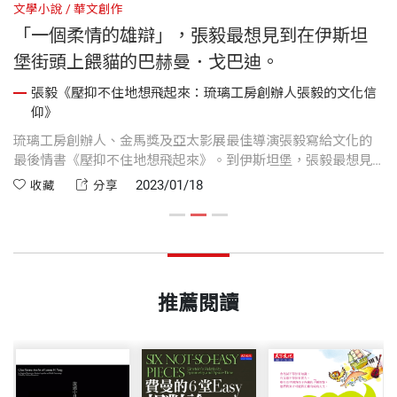
文學小說
華文創作
華
「一個柔情的雄辯」，張毅最想見到在伊斯坦
堡街頭上餵貓的巴赫曼．戈巴迪。
信
張毅《壓抑不住地想飛起來：琉璃工房創辦人張毅的文化信
仰》
創
琉璃工房創辦人、金馬獎及亞太影展最佳導演張毅寫給文化的
琉
伴
最後情書《壓抑不住地想飛起來》。到伊斯坦堡，張毅最想見
最
挖
到在伊斯坦堡街頭上餵貓的巴赫曼．戈巴迪。如果見不到巴赫
2023/01/18
收藏
分享
命
曼．戈巴迪，就想看一看伊斯坦堡的貓。
推薦閱讀