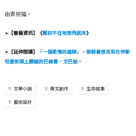
由衷祝福。
➢
【書籍資訊】《
壓抑不住地想飛起來
》
➢
【延伸閱讀】
「一個柔情的雄辯」，張毅最想見到在伊斯
坦堡街頭上餵貓的巴赫曼．戈巴迪。
文學小說
華文創作
生命故事
藝術設計