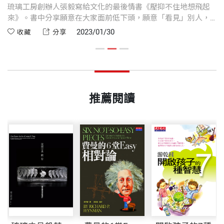
創
琉璃工房創辦人張毅寫給文化的最後情書《壓抑不住地想飛起
琉
伴
來》。書中分享願意在大家面前低下頭，願意「看見」別人，
最
挖
才容易快樂
2023/01/30
收藏
分享
命
推薦閱讀