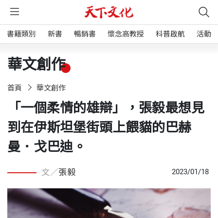
書籍類別
新書
暢銷書
懷念高教授
科普啟航
活動
華文創作
首頁
華文創作
「一個柔情的雄辯」，張毅最想見
到在伊斯坦堡街頭上餵貓的巴赫
曼．戈巴迪。
文／
張毅
2023/01/18