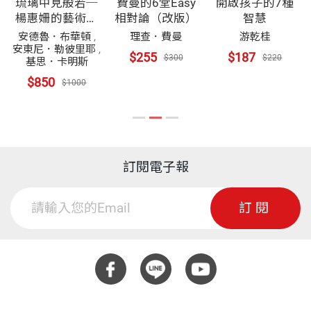
琉璃中見般若─
費曼的6堂Easy
開啟孩子的7種
楊惠姍的藝術創
相對論（改版）
智慧
作
安德魯．布華頓
,
理查．費曼
游乾桂
安東尼．勒彼里耶
,
$255
$187
$300
$220
基思．卡明斯
$850
$1000
訂閱電子報
訂閱