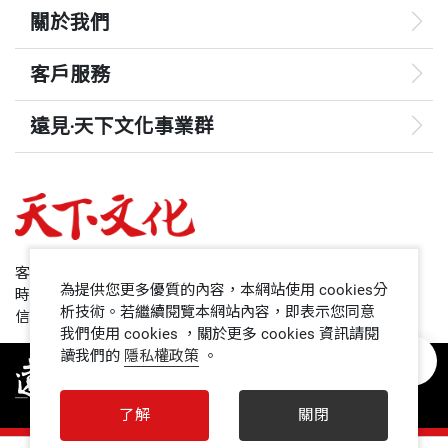
關於我們
客戶服務
遠見‧天下文化事業群
遠見
哈佛商業評論
50+
客服專線：+886 2 2662-0012
為提供您更多優質的內容，本網站使用 cookies分
時間：週一~週五9:00~12:30;13:30~17:00
領導影響力學院
析技術。若繼續閱覽本網站內容，即表示您同意
信箱：service@cwgv.com.tw
我們使用 cookies ，關於更多 cookies 資訊請閱
讀我們的
隱私權政策
。
1號課堂
未來親子
了解
關閉