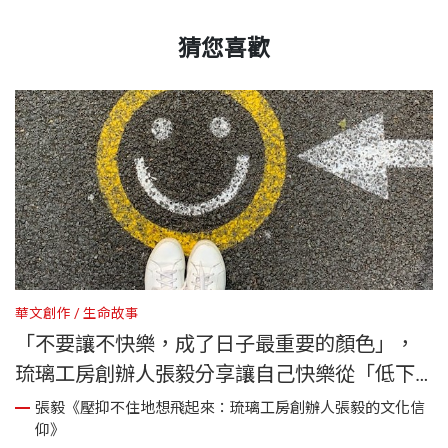
猜您喜歡
華文創作
生命故事
華
「不要讓不快樂，成了日子最重要的顏色」，
琉璃工房創辦人張毅分享讓自己快樂從「低下
頭」開始
信
張毅《壓抑不住地想飛起來：琉璃工房創辦人張毅的文化信
仰》