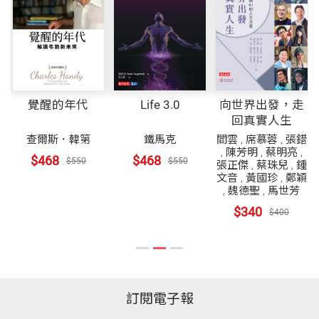
覺醒的年代
Life 3.0
向世界出發，走
回真實人生
查爾斯．韓第
鐵馬克
閻雲
,
席慕蓉
,
張錯
,
陳芳明
,
蔡明亮
,
$468
$468
$550
$550
張正傑
,
蔡珠兒
,
鍾
文音
,
黃國珍
,
鄭穎
,
魏德聖
,
馬世芳
$340
$400
訂閱電子報