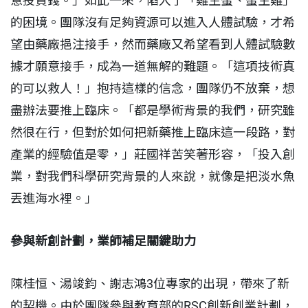
意投資錢。」如此一來，陷入了「雞生蛋、蛋生雞」
的困境。團隊沒有足夠資源可以進入人體試驗，才希
望由藥廠挹注接手，然而藥廠又希望看到人體試驗數
據才願意接手，成為一道無解的難題。「這項技術真
的可以救人！」抱持這樣的信念，團隊仍不放棄，想
盡辦法要推上臨床。「都是學術背景的我們，研究雖
然很在行，但對於如何把新藥推上臨床這一段路，對
產業的經驗值是零，」莊國祥苦笑著形容，「投入創
業，對我們科學研究背景的人來說，就像是把淡水魚
丟進海水裡。」
參與新創計劃，業師補足關鍵助力
陳桂恒、湯竣鈞、謝志鴻3位專家的出現，帶來了新
的契機。由於團隊參與教育部的RSC創新創業計劃，