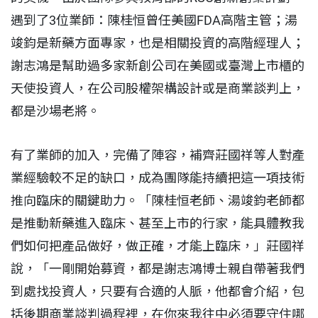
遇到了3位業師：陳桂恒曾任美國FDA高階主管；湯
竣鈞是新藥方面專家，也是相關投資的高階經理人；
謝志鴻是幫助過多家新創公司在美國或臺灣上市櫃的
天使投資人，在公司股權架構設計或是商業談判上，
都是沙場老將。
有了業師的加入，完備了陣容，補齊莊國祥等人對產
業經驗較不足的缺口，成為團隊能持續把這一項技術
推向臨床的關鍵助力。「陳桂恒老師、湯竣鈞老師都
是推動新藥進入臨床、甚至上市的行家，能具體教我
們如何把產品做好，做正確，才能上臨床，」莊國祥
說，「一剛開始募資，都是謝志鴻博士親自帶著我們
到處找投資人，只要有合適的人脈，他都會介紹，包
括後期商業談判過程裡，在你來我往中必須要守住哪