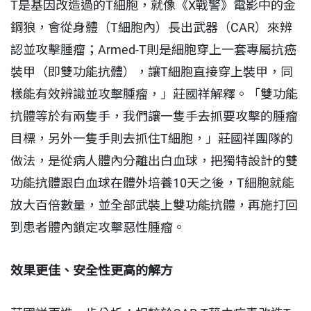
T是基因改造過的T細胞，就像《X戰警》電影中的金
鋼狼，會從身體（T細胞內）長出武器（CAR）來辨
認並攻擊腫瘤；Armed-T則是細胞穿上一套專屬抗癌
裝甲（即雙功能抗體），讓T細胞直接穿上裝甲，同
樣能有效辨識並攻擊腫瘤，」莊國祥解釋。「雙功能
抗體等於有兩隻手，我們讓一隻手去抓要攻擊的腫瘤
目標，另外一隻手則去抓住T細胞，」莊國祥團隊的
做法，是從病人體內分離出白血球，把獨特設計的雙
功能抗體跟白血球在體外培養10天之後，T細胞就能
放大百倍數量，並全部武裝上雙功能抗體，再施打回
到患者體內鎖定攻擊惡性腫瘤。
效果更佳、安全性更高的解方