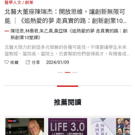
醫學人文
創業
醫
北醫大董座陳瑞杰：開放思維，讓創新無限可
創
能 ｜《追熱愛的夢 走真實的路：創新創業10堂
課》
創
陳培思,林惠君,朱乙真,黃亞琪《追熱愛的夢 走真實的路：創
新創業10堂課》
以
北醫大致力於創造多元發展的各種可能性，不僅要讓學生未來
乳
求
當教授、當院長、當院士，也要幫助他們發揮長才，有機會成
與
需
為總經理、董事長。除了持續優化，推出更好的延續性創新，
開
2024/01/09
收藏
分享
我更期待北醫大產生「破壞式的創新」，跳出既有思維，勇於
打破框架，尋找到突破口，徹底翻轉現狀。
推薦閱讀