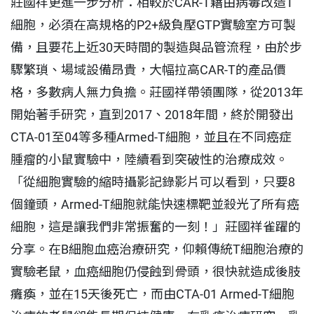
莊國祥更進一步分析：相較於CAR-T藉由病毒改造T
細胞，必須在高規格的P2+級負壓GTP實驗室方可製
備，且要花上近30天時間的製造與品管流程，由於步
驟繁瑣、場域設備昂貴，大幅拉高CAR-T的產品價
格，多數病人無力負擔。莊國祥帶領團隊，從2013年
開始著手研究，直到2017、2018年間，終於開發出
CTA-01至04等多種Armed-T細胞，並且在不同癌症
腫瘤的小鼠實驗中，陸續看到突破性的治療成效。
「從細胞實驗的縮時攝影記錄影片可以看到，只要8
個鐘頭，Armed-T細胞就能快速標靶並殺光了所有癌
細胞，這是讓我們非常振奮的一刻！」莊國祥雀躍的
分享。在B細胞血癌治療研究，仰賴傳統T細胞治療的
實驗老鼠，血癌細胞仍侵蝕到骨頭，很快就造成後肢
癱瘓，並在15天後死亡，而由CTA-01 Armed-T細胞