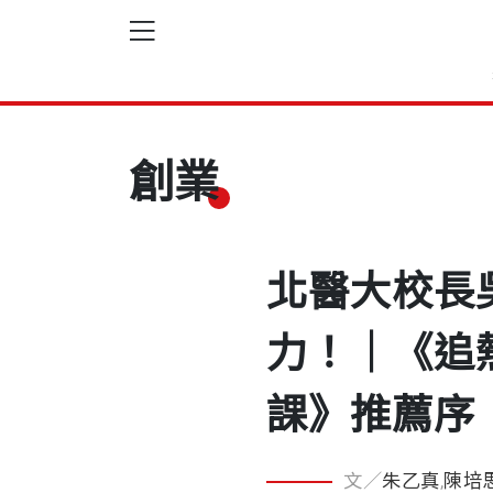
創業
北醫大校長
力！｜《追
課》推薦序
文／
朱乙真
,
陳培