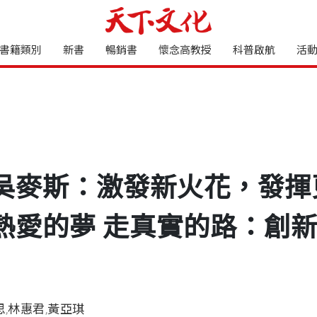
書籍類別
新書
暢銷書
懷念高教授
科普啟航
活
吳麥斯：激發新火花，發揮
熱愛的夢 走真實的路：創新
思
,
林惠君
,
黃亞琪