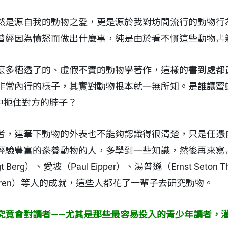
然是源自我的動物之愛，更是源於我對坊間流行的動物行
曾經因為憤怒而做出什麼事，純是由於看不慣這些動物書
麼多糟透了的、虛假不實的動物學著作，這樣的書到處都
非常內行的樣子，其實對動物根本就一無所知。是誰讓蜜
鬥中扼住對方的脖子？
者，連筆下動物的外表也不能夠認識得很清楚，只是任憑
經驗豐富的豢養動物的人，多學到一些知識，然後再來寫
Berg）、愛坡（Paul Eipper）、湯普遜（Ernst Seton
in Narren）等人的成就，這些人都花了一輩子去研究動物。
究竟會對讀者——尤其是那些最容易投入的青少年讀者，