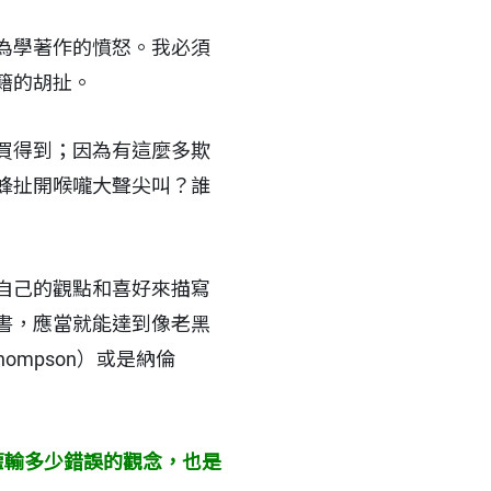
為學著作的憤怒。我必須
籍的胡扯。
買得到；因為有這麼多欺
蜂扯開喉嚨大聲尖叫？誰
自己的觀點和喜好來描寫
書，應當就能達到像老黑
 Thompson）或是納倫
灌輸多少錯誤的觀念，也是