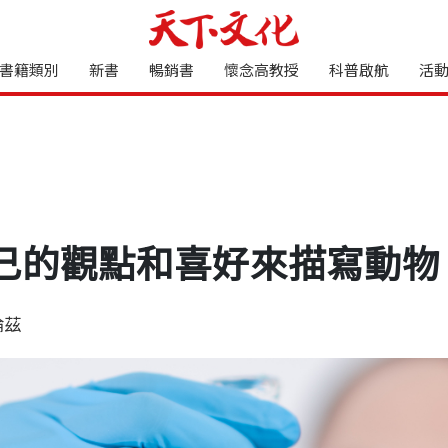
書籍類別
新書
暢銷書
懷念高教授
科普啟航
活
己的觀點和喜好來描寫動物
倫茲