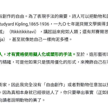
有創作的自由。為了表現手法的需要，詩人可以把動物和
yard Kipling,1865-1936，一九Ｏ七年諾貝爾文
ikkitikkitavi），講起話來宛如人類；還有邦賽爾思（Wa
ja），甚至就像她自己一樣拘泥多禮。
人，才有資格使用擬人化或塑形的手法。
至於，造形藝術
的精確，可是他如果只是慣用僵化的形式，來掩飾自己在
術家，因此我完全沒有「自由創作」或者對動物任意加以
。因為真相本身就已經很迷人了，你只要舉出事實（正如
向讀者說明動物的美了。