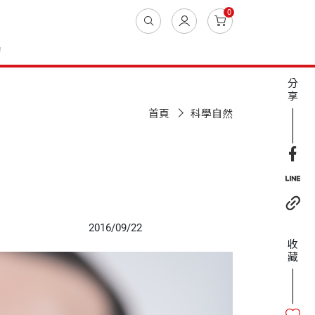
0
動
分
享
首頁
科學自然
2016/09/22
收
藏