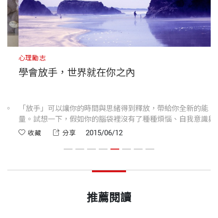
心理勵志
心
學會放手，世界就在你之內
。
「放手」可以讓你的時間與思緒得到釋放，帶給你全新的能
當
量。試想一下，假如你的腦袋裡沒有了種種煩惱、自我意識與
生
杞人憂天的想法，會騰出多少空間出來啊！
2015/06/12
收藏
分享
推薦閱讀