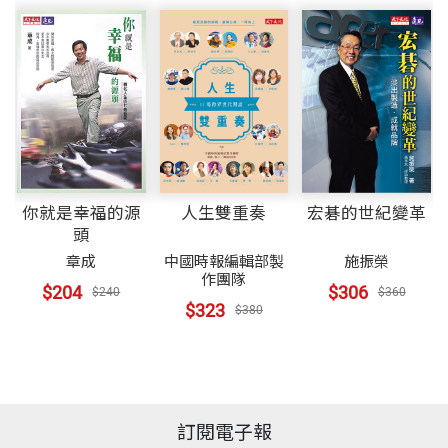
你就是幸福的源
人生雙重奏
宏碁的世紀變革
頭
章成
中國時報編輯部製
施振榮
作團隊
$204
$306
$240
$360
$323
$380
訂閱電子報