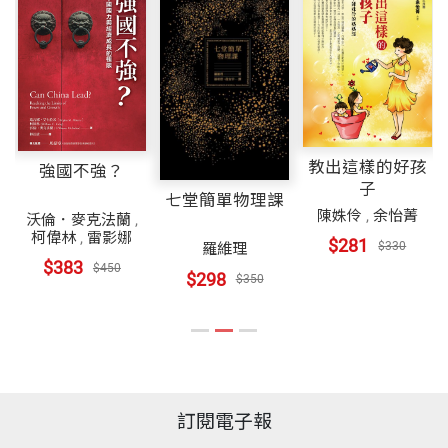
變，不代表周遭環境不會迫使你改變。我個人很喜歡
下面這句話：
閱讀並思考劉軒的文章和見解，不但讓我增長見聞，
並且對人生
如果你不為自己的命運做決定，
獲益良多。這些睿智與正面的思考能量，值得讓社會
那命運遲早會替你做決定。
教出這樣的好孩
強國不強？
大眾學習，
子
七堂簡單物理課
以祈走向更樂觀、關懷他人的大道。
該如何為自己的未來做正面積極的規畫，同時又要應
陳姝伶
,
余怡菁
沃倫．麥克法蘭
,
柯偉林
,
雷影娜
付人生的無常，維持精神和情緒的穩定，是幸運人生
$281
$330
羅維理
$383
──教師Yulan Shih
$450
攻守的兩面考慮。
$298
$350
因此，當我在撰寫《Get Lucky! 助你好運》時，也開
始蒐集「如何避免不幸」的相關資料。我發現許多不
幸確實是可以避免的，因為它們源自於我們判斷和處
訂閱電子報
理事情的方式。如果能認清這些盲點，就有機會避免