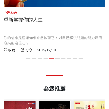
裝幀
平裝
分，整體來說不算低，但綜合生活滿意度卻只有65
反應也都是非常正面與鼓舞的。
心理勵志
心
分。如果這是考試，這樣的評分只能算「及格」而
重新掌握你的人生
開本
14.8×21cm
──旅澳華僑Crystal Chen
已。
當然，人生不是考試。不過，我從這份問卷的數據、
明
你的信念是否讓你愈來愈依賴它，對自己解決問題的能力反而
運
印刷規格
套色
愈來愈沒信心？
並
以及後來所做的訪問調查中發現，許多人對「幸運」
2015/12/10
收藏
分享
我曾經處在谷底，也試過很多方法想幫助自己，卻都
都有一種矛盾的心態。一般人普遍覺得自己還算幸
徒勞無功。
運，甚至擔心自己不夠惜福，所以在追求幸運的同
ISBN
9789863208785
直到我遇到劉軒的書，跟著書中的練習，我開始變得
時，不敢妄想將來能過得太好，口頭上也只會說：
正向，感謝
「可以平平順順過一輩子就夠了。」
頁數
240
劉軒的書帶我走出低潮。
為您推薦
其實「平順過日子」這件事，並沒有想像中那麼容
──壽險業務Yichen Wu
易。如同用指尖頂住一顆籃球，你要維持平衡，就得
重量
433
讓球不停的轉動。我們的世界每天都在變，你自己沒