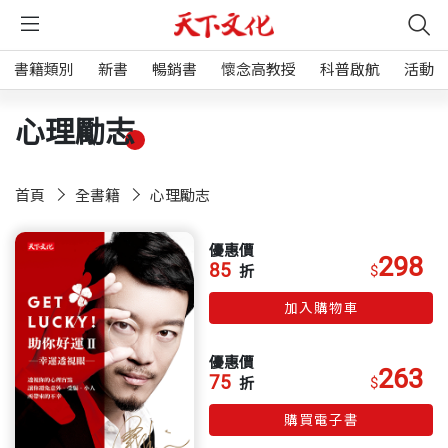
書籍類別
新書
暢銷書
懷念高教授
科普啟航
活動
心理勵志
首頁
全書籍
心理勵志
優惠價
298
85
$
折
加入購物車
優惠價
263
75
$
折
購買電子書