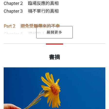
Chapter２ 臨場反應的真相
Chapter３ 禍不單行的真相
Part２ 避免受騙帶來的不幸
Chapter４ 權威欺人的盲點
Chapter５ 見獵心喜的盲點
親愛的讀者朋友：
Janet
劉軒 作者
、
王文華
、
張小燕
、
陶晶瑩
Chapter６ 對號入座的盲點
出版日期
2015/11/27
──
哈佛教育學院博士班畢業。劉軒多年來鑽研心理學領
正能量好評推薦
──
書摘
去年，我出版了《Get Lucky! 助你好運》。當初為了
域，不但幫助他更認識自己，也給予他方法和力量，
Part３ 避免小人帶來的不幸
做相關研究，我設計了一份問卷，題目包括「個人幸
｜
讀者推薦
｜
書號
BBP377
度過人生各種階段和考驗。為了讓更多人和他一樣獲
Chapter７ 小人生存論
運感」、「生活滿意度」、「交友狀態」等五十多個
益，他致力於利用各種平臺和形式，推廣「正向心理
Chapter８ 小人滋生的環境Ⅰ
劉軒對於幸運的看法，讓我在過去起浮的人生中得到
問題，並在網上收獲了一萬份、來自四十個國家的有
學」，用輕鬆、多元的方式，讓生硬的理論化身有
Chapter９ 小人滋生的環境Ⅱ
出版社
天下文化
一個具體且
效樣本。
趣、有用的知識。
合乎邏輯的答案與理解。我將這些看法分享給我的朋
Postscript 後記
從0到100，大家給自己的「幸運感」平均打了72
友，得到的
劉軒的FB：
www.facebook.com/i.am.xuan.liu