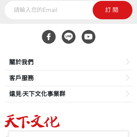
它們所造成的困擾，進而讓我們更坦然面對人生的挑
訂閱
戰。我在這本書裡，就是希望分享這樣的觀念。
在我的構想中，《Get Lucky! 助你好運》的內容其實
是分為上下兩集：第一集講「趨吉」，第二集談「避
凶」。我希望它們可以建立一個基礎，協助大家以更
關於我們
健康、正面、科學的態度看待未來的種種玄機，從中
獲取屬於自己的幸運人生。
客戶服務
祝大家都能夠順勢轉運、逢凶化吉，不僅安穩過日
遠見‧天下文化事業群
子，也能積極迎接每一天。
遠見
劉軒 2015年11月
哈佛商業評論
50+