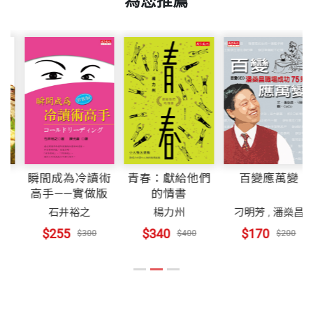
為您推薦
實不會減少我們對自身、朋友及廣大世界的無比好奇
本書與馬尼合作，第一次嘗試用小說的手法，來引起
20年經驗。喜歡過網友，也被網友告白過，更透過虛
「有事嗎？」陳思穎納悶的問。
心。只是探索工具可能從過去的書本，轉換到現在的
年輕人閱讀的興趣，並透過一些引人入勝的情節提醒
擬世界認識不少好友，一一走進我的真實生活。
重量
356
呸！呸！
手機或是平板電腦。
年輕人，網路雖然提供了一個超強的平台，讓我們可
兩個學姊沒回答，劈頭吐了口水在陳思穎臉上，才留
何其幸運，我從未遇過網路詐騙事件，謝天謝地！
以跟全世界的人進行交流，一旦在虛擬世界有了連
下一句：「妳要是再講林宇深的壞話，下次就不是口
國中的我是個標準的電玩兒童，曾在半夜偷偷爬起來
結，自然也會想要在現實世界中互動。不過由於網路
水而已！」
玩線上遊戲，也曾經在用餐時間打怪，玩到家人受不
【臉書】https://www.facebook.com/ggbb6403
是個虛擬的平台，看不見真人，所以有很大的「欺
陳思穎嚇呆了，從來沒有人這樣侮辱過她，看著兩名
了，直接把電源插頭拔掉，逼得我乖乖就範。好在後
騙」與「作假」的空間。
學姊離開，陳思穎再也無法控制自己，眼淚嘩啦啦直
來我遇到了一位好老師，他耐心又溫柔的引導我從虛
往下流，她不懂只是在臉書寫幾句話而已，為什麼一
瞬間成為冷讀術
青春：獻給他們
百變應萬變
擬走向現實，並了解到「自己的人生是最好玩又真實
第一章的主題是網路交友，描述女主角與網友見面，
高手——實做版
的情書
夜過後就天崩地裂了？？
的線上遊戲」。
差點陷入險境。這故事除了提醒我們要注意安全之
石井裕之
楊力州
刁明芳
,
潘燊昌
外，更點出雖然每個人都需要朋友的認同，但就如同
$255
$340
$170
$300
$400
$200
第四章 網紅有什麼了不起！
《www.我的青春日常》描述的是陳岳及陳思穎這對
卡內基的創辦人戴爾．卡內基所說，你在這世界上是
上課時間，陳岳心不在焉，滿腦子都在煩惱臉書的
兄妹的青春故事。雖然主題是學生日常，但書中「黑
獨一無二的，過去與將來都不會產生一位跟你一模一
事。因為他發現按讚人數有減少的跡象，留言數也沒
皮老師」的很多建議，其實不僅對青少年很受用，家
樣的人，所以唯有認識自己、接納自己，才是長久為
過去那麼多了。