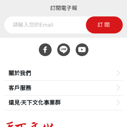
有子女的父母也能透過此書，了解不同世代之間該怎
自己創造喜樂的方法。
訂閱電子報
其實從吳彥霆的可樂噴鼻影片之後，收視率好像就開
麼相處（畢竟，知已知彼，百戰百勝嘛！）
始下滑，菠蘿麵包大胃王比賽雖然很多人看，但總人
第二章主要是談網路會讓我們享受打Game的樂趣，
訂閱
數比不上之前那段影片。
上一代與下一代溝通最常用的兩種方法：苦口婆心、
卻也可能帶來沉迷與上癮的問題。我建議年輕人要培
甚至有人直接留言：「最近都沒那麼好笑喔！再來點
曉以大義，雖然在現今似乎已經不大管用了，不過溝
養多元的興趣，而不是只沉迷在一種遊戲或興趣上。
出人意料的影片吧！」
通的本質並沒有改變。家長可以從書中的故事借鏡，
如此，才能跟不同的人都有話聊，結交更多的朋友，
這讓陳岳耿耿於懷，這才知道一旦嚐到了「人氣」這
只要像黑皮老師一樣，真誠的關心孩子，將發現青少
讓自己的生命更多采多姿！
種東西，就很難歸於平凡。
年除了課業外，還有許多十分看重、在意的事，也有
關於我們
自己的面子、包袱與夢想。
第三章談到網路讓溝通變得超級方便，但方便的代價
跋 虛實世界，都需要聰明思辨
就是溝通品質變差了。比起面對面講話，只靠文字的
客戶服務
如果今天你遇見了陳岳及陳思穎，你會想對他們說什
網路溝通很容易引起誤會，更麻煩的是，網路訊息會
麼？雖然這是他們的故事，但是看著看著，你也許會
留下紀錄，發文後即使刪除了，可能也已經被轉發出
遠見‧天下文化事業群
發現，自己也身在其中…。
去，所以必須謹慎，要在心平氣和的狀況下發文。
遠見