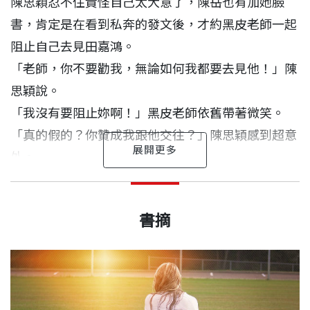
陳思穎忍不住責怪自己太大意了，陳岳也有加她臉
而不是迷失其中，是網路世代最重要的功課。
書，肯定是在看到私奔的發文後，才約黑皮老師一起
阻止自己去見田嘉鴻。
「老師，你不要勸我，無論如何我都要去見他！」陳
思穎說。
「我沒有要阻止妳啊！」黑皮老師依舊帶著微笑。
「真的假的？你贊成我跟他交往？」陳思穎感到超意
外。
「老師，你是不是搞錯了？」這下換陳岳急了，「我
跋 虛實世界，都需要聰明思辨
推薦序 青春是一段認識自己、認識世界的過程
黑立言 作者
出版日期
2017/03/24
找你來，是要阻止她談戀愛耶，尤其還是個沒見過面
美國加州大學經濟學系畢業、耶魯大學企管研究碩
書摘
的男網友！」
我從小到大搬了17次家，而那年代又沒有FB、LIN
黃博駿
火柴青年
士。曾任美國安侯協合（KPMG）會計事務所會計
「我知道，但是我沒有答應你啊！」黑皮老師笑著跟
E，想要長期維繫友誼真的大不易。小學、國中的同
書號
BBP419
師，現任卡內基訓練大中華區執行長、卡內基訓練
陳岳說。
我與「黑皮老師」相識，源自那年考完大學統一入學
學幾乎全部失聯，很多大學同學現在也沒多聯絡，只
「優勢銷售」等九種課程資深講師。
測驗後，想在開學前做些有趣的事情。
剩幾位高中同學比較熟悉。