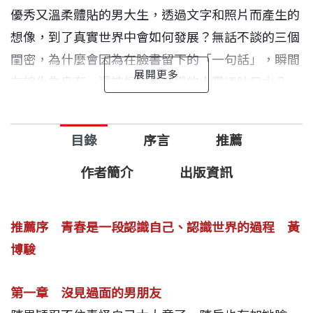
優秀又溫柔體貼的男大生，透過文字和照片而產生的
想像，到了真實世界中會如何發展？無話不談的三個
閨密，為什麼會因為在臉書留下的「一句話」，瞬間
友誼化為烏有，還被根本不認識的人霸凌吐口水？
師長父母眼中會讀書又善良的哥哥，竟然從電玩遊戲
目錄
序言
推薦
殺到現實世界，認為暴力是解決難題快又有效的手
段。意外在網路上爆紅的他，為了滿足自己的虛榮
作者簡介
出版資訊
心，想盡辦法維持人氣熱度，甚至開直播上演校園霸
凌戲碼......
推薦序 青春是一段認識自己、認識世界的過程 黃
博駿
面對比以往更多的危險與誘惑，認識網路世界的真實
面貌，了解網路的虛實與利弊，學會聰明思辨，在兩
第一章 沒見過面的男朋友
個世界之間取得平衡，進一步善用網路的正面力量，