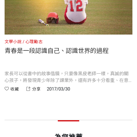
第二章 爆頭只是一場遊戲
出版社
天下文化
著有《人人需要銷售力》（與黑幼龍合著，天下文化
陳岳被對方瞪得很不爽，兩個拳頭握得緊緊的，突然
當時在網路上看到卡內基訓練的工作機會，雖然應徵
沒想到今天，網路已經成為人與人交流互動的主要平
出版）、《但願你20歲就懂的18件事》（與黑幼龍合
間，他不知道哪來的衝動，一拳就往蘇子洋的臉揮
條件開出必須是大學在學生，只有高中學歷的我卻自
台。根據「2010台灣青少年上網安全長期觀察報
著，圓神出版）、《三明治主管怎麼當》（今周刊出
裝幀
平裝
去。
動忽略那些條件，仍然寄出履歷，並且頂著幾天前剛
告」，學生週末上網時數暴增，一天上網時間平均為
版）。
蘇子洋整個人往後一倒，陳岳還不肯罷手，搶上前跨
文學小說
心理勵志
染好的金髮，天不怕地不怕的前去面試……最後真的
三小時，而且上網交友已取代了線上遊戲，是學生上
坐在他身上，左一拳右一拳揮個不停，甚至還拿起一
青春是一段認識自己、認識世界的過程
開本
14.8×21cm
成功過關！
網的主要動機。我想在七年後的今天，應該是有過之
旁的椅子，高高舉起，用力往對方的頭砸下去⋯。
而不及吧！
馬尼 作者
「陳岳！」
在卡內基訓練裡，黑立言執行長就如同書內的黑皮老
國立藝術學院戲劇系畢業，主修劇本創作。
家長可以從書中的故事借鏡，只要像黑皮老師一樣，真誠的關
印刷規格
黑白
陳岳回過神，轉頭看向出聲叫他的吳彥霆。「你發什
心孩子，將發現青少年除了課業外，還有許多十分看重、在意
師一樣，有著圓圓的肚子、時常掛著微笑的臉，是大
現在一機在手，就可與全世界志同道合的人連線，只
的事，也有自己的面子、包袱與夢想。
麼呆啊？」
2017/03/30
收藏
分享
家的好同事、好主管，對我而言更是亦師亦友的夥
要感興趣，隨時都可以跟全球網友一起鑽研、切磋。
喜歡寫故事，作品包含小說、電視、微電影與舞台
吳彥霆在陳岳的面前揮了揮手，「你是累到睡著喔？
伴，常幫助我更認識自己、認識世界。
例如我小時喜歡研究二戰軸心國的飛機，以前找不到
劇，從大學寫作至今，已經超過18年了，這是我的第
ISBN
9789864791200
蘇子洋都走了，你還傻傻站在這裡幹嘛？」
有共同嗜好的好友可以討論，現在臉書上則有許多社
15本書。
有些人認為網路讓現代人變得膚淺、冷漠。但在一些
團，專門討論這個主題。
第三章 已讀不回又怎樣！
頁數
208
與青少年的演講交流中，我發現科技發展的進步，其
是文字工作者，也是重度網路使用者，網路交友累積
陳思穎突然被人攔住去路，是兩個不認識的學姊。