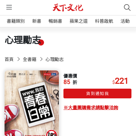
書籍類別
新書
暢銷書
蘋果之道
科普啟航
活動
心理勵志
首頁
全書籍
心理勵志
優惠價
221
85
$
折
貨到通知我
※大量團購需求請點擊洽詢