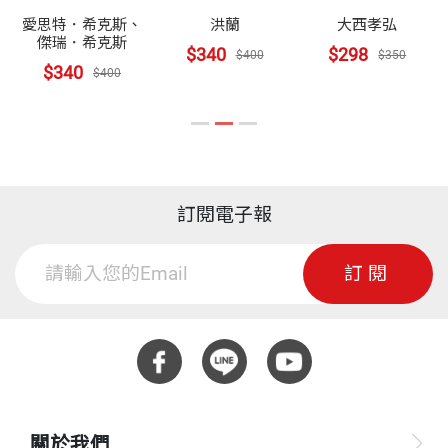
是平衡四大人格表現方式的膠水。
自我的重要元素，而世上每件事都是翻譯的美好轉
排；而且，影片超過兩千五百萬觀看次數後，仍為TE
愛思特．希克斯、
洪蘭
大西孝弘
傑瑞．希克斯
介。譯途上向來是以一號人格嚴謹領頭，三號人格繞
$340
$298
D的熱門演講。這段時間以來，我收到數十萬封電子
$400
$350
—— 第七章〈四號人格〉
$340
$400
路闖蕩，原本以為夠晚開始陪伴二號人格了，譯本書
郵件，詢問該如何抵達我口中那平靜的極樂境界。
時才覺察到原來四號人格一直都在。譯有《醫師的內
四大人格架構的美好之處在於：你若敞開自己接納此
毫無疑問，這場TED演講從許多方面來看，都是美好
心世界》、《病人說了什麼，醫師聽到什麼？》、
架構，就賦予了此架構強大深刻的力量，得以正向影
無比的絕唱。
《癌症病人的心聲》等書。
響你生活的時時刻刻。此架構的內容，是引導你學習
訂閱電子報
如何珍愛自己體內的各個人格，以及其他人的四大人
當個最棒的自己
與我四大人格交流：www.linkedin.com/in/aemiliaycl
格。我深信，若你願意深入探索這些見解，並在你身
訂閱
不過，我內心有個遺憾，演講並未達成我其中一項目
i
上及生活中履行，你將能大幅成長。
標：我期盼，身為人類的我們，可以體認到你我都是
整體萬物中的一份子，彼此相連；我也期盼，我們對
—— 第十三章〈我們的完美、完整、美麗〉
待彼此的時候，都能更加尊重、更加友善。但是過去
十多年來，禮貌顯然已經倒退。
我們是能量生物，藉由右腦半球的意識互相連結，形
關於我們
成一個人類大家庭。而此時此地，我們全都是這個星