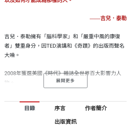
以及如何才能成為那樣的人。
——吉兒．泰勒
吉兒．泰勒擁有「腦科學家」和「嚴重中風的康復
者」雙重身分，因TED演講和《奇蹟》的出版而聲名
大噪。
2008年獲選美國《時代》雜誌全世界百大影響力人
物。
經過八年復健及二十年持續把自己的腦袋當實驗室來
目錄
序言
作者簡介
探究，她有了更深刻的體悟，認為傳統的「理性左
腦、感性右腦」二分法不正確，其實左右半腦各有一
出版資訊
區掌管思考和理性，也各有一區掌管情緒和感性。