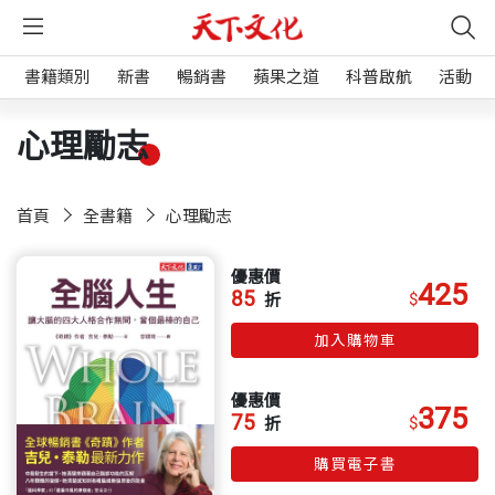
書籍類別
新書
暢銷書
蘋果之道
科普啟航
活動
心理勵志
首頁
全書籍
心理勵志
優惠價
425
85
$
折
加入購物車
優惠價
375
75
$
折
購買電子書