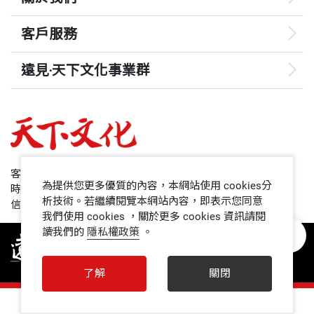
或許，這現象並非意料之外：我們身處的世界，政
球上的兄弟姊妹，來這裡，讓這個世界更美好。而在
客戶服務
治、人際關係、日常生活正每況愈下，成了一團混
這個時刻，我們很完美，我們很完整，我們很美麗。
亂，直教人局促不安。人生高高低低，起起落落，難
遠見‧天下文化事業群
以應付，你我來到此世，都沒有行為指南，得以指引
—— 第十二章〈百年回顧〉
自己正確通關。話雖如此，我體悟到我們確實握有力
遠見
量，足以按下暫停鍵，避開習慣模式，做出更完善的
哈佛商業評論
決策。我們有能力時時刻刻選擇自己想要成為什麼樣
50+
的人，以及如何才能成為那樣的人。
客服專線：+886 2 2662-0012
為提供您更多優質的內容，本網站使用 cookies分
時間：週一~週五9:00~12:30;13:30~17:00
領導影響力學院
析技術。若繼續閱覽本網站內容，即表示您同意
信箱：service@cwgv.com.tw
這項能力正如所有的能力，端賴於執行該功能的腦細
我們使用 cookies ，關於更多 cookies 資訊請閱
讀我們的
隱私權政策
。
1號課堂
胞。我們的大腦是神奇工具，是聚集想法、情緒、經
驗、行為的家園。若從細胞層次了解想法與情緒的關
未來親子
了解
關閉
聯，就不必再受到情緒反應的束縛，可以大無畏活出
人文空間
最棒的人生，當個最棒的自己。我們擁有力量控制腦
0