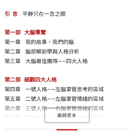
引 言
平靜只在一念之間
她根據心理學和神經解剖學，用擬人化的方式，描寫
大腦的這四個區域：
第一部 大腦導覽
第一章 我的故事，我們的腦
◆ 一號人格：
左腦的規律思考區
第二章 腦部解剖學與人格分析
◆ 二號人格：
左腦的負向情緒區
第三章 大腦最佳團隊——四大人格
◆ 三號人格：
右腦的樂天情懷區
◆ 四號人格：
右腦的開闊思維區
第二部 細觀四大人格
第四章 一號人格——左腦掌管思考的區域
並且分別描述這四種人格各具有哪些典型的表徵，在
第五章 二號人格——左腦掌管情緒的區域
工作、休閒、愛情、人際關係、不同世代，將展現哪
第六章 三號人格——右腦掌管情緒的區域
些優缺點，而我們又該如何讓這四大人格經常召開大
第七章 四號人格——右腦掌管思考的區域
腦會議，運用五大步驟（呼吸、體認、欣賞、探問、
第八章 大腦會議——找回內心平靜的利器
釐清，這五大步驟的英文首字母，組合起來即為大腦
引言 平靜只在一念之間
吉兒．泰勒 作者