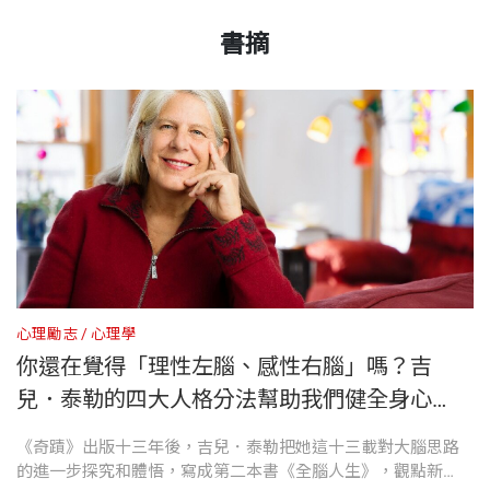
出版日期
2022/07/28
的英文BRAIN），讓四大人格發揮互補功能，健全我
2008年，我接到TED演講的邀請，當時網路上只找得
美國哈佛大學神經解剖學家，印第安納州立大學生命
書摘
第三部 四大人格原形「必」露
們的身心靈，幫助你我開創更完美、更圓滿、更燦爛
到六場TED演講，我根本不曉得TED是做什麼的。
科學博士。1996年冬晨，左腦嚴重中風，她失去行
第九章 與自身的連結——四大人格對待身體的態度
的全腦人生。
（後來才知道TED代表Technology、Entertainmen
書號
BBPS03
走、說話、閱讀、寫字、回憶生平的能力。但她並沒
第十章 人與人的連結——四大人格的愛情
t、Design，分別意指：科技、娛樂、設計。）我在
有被左腦的失能擊潰，反而憑藉自己對大腦的了解，
第十一章 中斷連結與重新連結——四大人格在成癮
吉兒．泰勒是我們這個世代最善於表達、最有說服力
美國加州蒙特雷市演講〈你腦內的兩個世界〉（My S
用右腦解救了左腦。八年後，她奇蹟似的完全康復，
與復原之路的角色
出版社
天下文化
的導師之一，她再次以她深厚的神經解剖學識，告訴
troke of Insight），是第一支在網路上竄紅的TED演
而且深刻探索了右腦潛能，達到安祥平和的涅槃境
第十二章 百年回顧——從世代差異，看四大人格
我們如何理解美麗大腦不同部分之間的相互關係，而
講影片，因此，TED和我同時聞名全球。
界。
第十三章 我們的完美、完整、美麗
我們又該如何思考、如何感受和生活。這可以解放我
裝幀
平裝
們，讓我們成為最好、最真實的自己。
演講中，我敘述了自己重生的故事：當時經歷嚴重腦
2008年2月，她受邀在TED演講〈你腦內的兩個世
誌謝
心理勵志
心理學
心
溢血，左腦關機，右腦成為主宰，而我透過神經科學
界〉，這是第一支在網路上竄紅的TED演講影片；5
你還在覺得「理性左腦、感性右腦」嗎？吉
—— 雷迪格（Jeffrey D. Rediger），《哈佛醫師教你
開本
14.8×21cm
家的視角，伴著驚奇，端詳神經迴路和官能離線的狀
月，她把中風及復健歷程寫成《奇蹟》一書，迄今仍
注釋
兒．泰勒的四大人格分法幫助我們健全身心
喚醒自癒力》作者
態。我領著聽眾回顧我左腦的惡化，告訴大家自己如
是亞馬遜書店的長銷書。而她也在那年獲選美國《時
靈，當個最棒的自己！
生
《奇蹟》出版十三年後，吉兒．泰勒把她這十三載對大腦思路
其
何進入平靜的極樂境界，我怎會感覺天人合一，全然
代》雜誌全世界百大影響力人物。
印刷規格
黑白
本書之所以獨一無二又值得一讀，在於所援引的心理
的進一步探究和體悟，寫成第二本書《全腦人生》，觀點新
作
不同於我以往所知的一切。