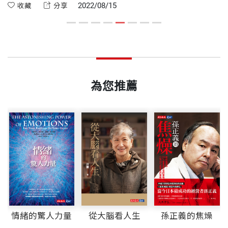
穎、而且實用，再度風靡全球。
人
學，特別與深層的腦部解剖學相關，更涉及特定細胞
2022/08/15
收藏
分享
近年，她泰半時間都在約二十五公尺長的江船上生
。
模
群的已知功能。
書
演講過後三個月，我獲選為《時代》雜誌2008年全球
活，悠悠駛過美國東南部一座優美的湖灣。她有貝拉
ISBN
9789865256920
百大影響力人物。我成了歐普拉（Oprah Winfrey）
（Bella）和芬利（Finley）陪伴，平時寫作、划船、
你打開這本書，打開了閱讀之眼，將能打探左右半腦
網路節目「靈魂系列」首映嘉賓，我的回憶錄《奇
玩槳板，招待親朋好友，獨歡也同喜。寒涼的月份，
有意識與無意識的領域，更能覺察自己生理與心理層
頁數
360
蹟》由企鵝出版集團付梓，長踞《紐約時報》暢銷排
她巡迴演說，指引大眾認識大腦之美及大腦所具備的
為您推薦
面的能力，選擇自己想要成為什麼樣的人，以及如何
行榜達六十三週，超過十二年的今日，在亞馬遜網路
韌性。她珍視陽光與冒險，愛惜與大自然的深厚關
達到這個目的。
書店以「中風」為主題的排行榜上，仍然名列第一，
係，也珍愛人與人之間的深摯情誼。
重量
612
在以「解剖學科學」、「醫學專業人員的傳記」、
—— 第一章〈我的故事，我們的腦〉
個人網站：drjilltaylor.com
「神經系統疾病」等主題的暢銷書排行榜上，也名列
前十名。
四大人格的四種意識，好比弦樂四重奏：兩把小提琴
象徵左腦一號人格及二號人格，可能會響亮得奪人耳
李穎琦 譯者
那十八分鐘的演講剎時扭轉我的世界，許多人的世界
目；大提琴則代表右腦三號人格的沉穩低音，易於和
政治大學英文系與中文系雙學士，輔仁大學跨文化研
也永久轉變。直至今日，我還是會遇到TED人（TEDs
小提琴的高音區分；而我們的四號人格宛如中提琴，
情緒的驚人力量
從大腦看人生
孫正義的焦燥
究所翻譯學碩士。千迴百轉型譯者。認為語言是建構
ter）跟我說，命運扭轉的那天下午，他們坐在哪一