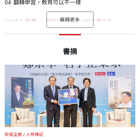
04 翻轉學習，教育可以不一樣
回饋社會，做善事、植善苗，在兩岸成立基金會，設
獎學金、辦講座、捐建綠建築、成立磨課師全力培育
PART II 務實——深植於創業DNA的企業文化
下一代，將溫暖的火炬繼續傳遞下去，照亮這個世
界，也照亮更多人。讓大家看見：只要秉持信念，懷
光芒四射的「君子企業家」——鄭崇華
「當遠見．天下文化事業群為「君子企業家」尋找實
傅瑋瓊 作者
05 意外的創業——好運與天意的交會
出版日期
2022/12/08
抱利他的精神，朝著理想勇敢去做，自然就會帶來力
文 / 高希均，遠見．天下文化事業群創辦人
例時，就立刻想到一個名字，他的品德、事業、海內
自由作家、文字工作者、資深媒體人。以筆耕為業，
書摘
06 堅持品質，是永續經營的根基
量。
外的貢獻，如排山倒海般地在我腦中湧現——我心目
期許用文字栽成一畝田。
07 好的設計、好的製造，才有好的產品
經濟的繁榮與科技的應用，需要企業家；文明的進步
書號
BCB785
中第一位的「君子企業家」就是台達電子創辦人鄭崇
08 創造藍海，不和別人做一樣的產品
利他，帶來永續——
與社會的和諧，需要君子風範的普及與大家的推崇。
第24屆「金書獎」得主，以《傳誠：台灣電聲推手
華先生。在世界動盪中，鄭崇華這位光芒四射的「君
09 知人善任，用真心回饋員工
因此我對「君子」與「企業家」特別地嚮往與尊敬。
廖祿立的人生思索》，榮獲111年度【傳記類】得獎
子」，多次證實，只要堅持夢想、專注付出、堅持做
10 快速敏捷，使命必達
出版社
天下文化
● 在重利、競爭的商場上，若能保持一貫真心、真
金書。
有價值的事，「企業家」就能成為人類正向發展的動
誠相待，更能贏得信賴，成就長久合作的夥伴關係。
當前的台灣，既少君子，也少大企業家。
力。他與台達利人利己的經營哲學，值得所有人效
PART III 精進——唯有不斷創新，才能永續經營
● 企業不能只顧眼前利益，要放遠未來，了解市場
第22屆「金書獎」得主，以《成功，就是要快速砍
法、學習。」
裝幀
軟皮精裝
的需要，開發並製造對社會真正有價值的產品，才能
（一）什麼是「君子企業家」？
掉重練：電商黑馬創業家兄弟屢創驚人營收的55個
11 洞燭機先，創新一定要夠快
贏得客戶的尊重和信任。
財經企管
人物傳記
當君子的特質展現在企業家身上時，他們會比「社
商業智慧》，榮獲109年度【創新與創業類】得獎金
——高希均，遠見・天下文化事業群創辦人
12 轉型不能停，迎向Delta新紀元