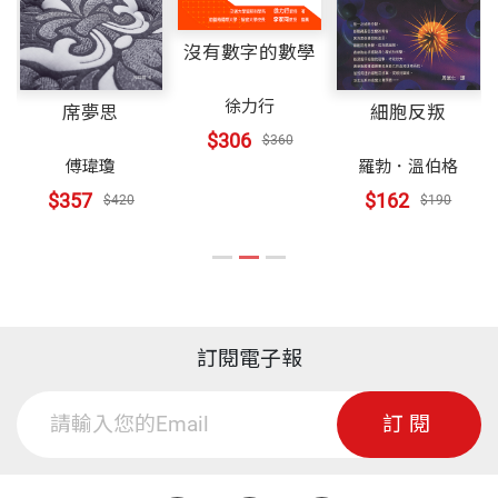
——不走極端、不會硬拗、不愛炫耀。
★齊聲推崇（依姓氏序）
「環保、節能、愛地球」的經營使命。
沒有數字的數學
君子企業家光明磊落，不需結黨營私；他們靠專業，
史欽泰，清華大學榮譽講座教授
媒體界推崇鄭崇華為台灣第一位企業環保長（CEO, C
徐力行
不需靠關係；他們靠市場競爭，不需靠政治勢力。他
席夢思
細胞反叛
李吉仁，誠致教育基金會董事長、臺灣大學名譽教授
hief Environmental Officer）以及台灣科技教父（God
$306
$360
們嚮往的是：法治的透明與公平，政策的遠見與穩
李念祖，理律法律事務所所長
father of Taiwan Tech）。因為重視地球環境的保
傅瑋瓊
羅勃．溫伯格
定。
李澤元，美國維吉尼亞理工大學教授
護，從公司創立之初，就以宣揚環境及自然資源的保
$357
$162
$420
$190
施振榮，宏碁集團創辦人
護、從事創新產品與節能技術為理念，並於1990年設
（二）當前君子難求
孫 震，臺灣大學名譽教授
立台達電子文教基金會，參與並贊助各項環保活動，
在台灣人才外流的1960∼70年代，政府首長常說：
彭宗平，清華大學講座教授
深耕能源教育，推動永續能源技術發展，推廣綠建
「台灣缺資源、缺技術、缺資金、缺市場；最缺的還
舒維都，美國麻省理工學院教授
築，並致力培養環境人才。
訂閱電子報
是人才。」
賀陳旦，交通部前部長
劉兆玄，中華文化永續發展基金會董事長
有鑒於鄭崇華長期重視環保節能與地球環境的永續議
訂閱
21世紀初，普遍的感覺是：「台灣最缺的不僅是人
題，2008年獲得國際天文聯合會（International Astr
才，更是『人品』」。
onomical Union, IAU）授予同名小行星「Asteroid Ch