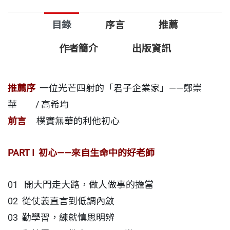
目錄
序言
推薦
50年來，台達持續不斷精進，以務實、誠信為本，再
加上創新、永續的企業核心價值，持續走在時代的前
作者簡介
出版資訊
端。本書回顧台達創辦人鄭崇華在生命不同階段的歷
練與體悟，像是如何遇到多位良師，靠著堅毅和勤奮
推薦序
一位光芒四射的「君子企業家」——鄭崇
學習脫貧，如何因著熱心幫客戶解決問題而意外走上
華 / 高希均
創業之路，又如何和員工不斷創新精進，持續以「利
前言
樸實無華的利他初心
他」的精神，成為節能減碳的實踐者，為環保節能、
為永續發展努力，在尋找氣候變遷危機的解方的同
PART I 初心——來自生命中的好老師
時，也為企業開創出新局。
01 開大門走大路，做人做事的擔當
創辦人鄭崇華這位「台灣第一位企業環保長」、「台
02 從仗義直言到低調內斂
灣科技教父」，數十年來懷抱「受人點滴，湧泉以
03 勤學習，練就慎思明辨
報」的感恩之心，將這股利他的精神發揚光大，積極