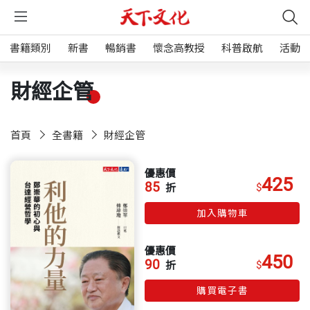
書籍類別
新書
暢銷書
懷念高教授
科普啟航
活動
財經企管
首頁
全書籍
財經企管
優惠價
425
85
$
折
加入購物車
優惠價
450
90
$
折
購買電子書