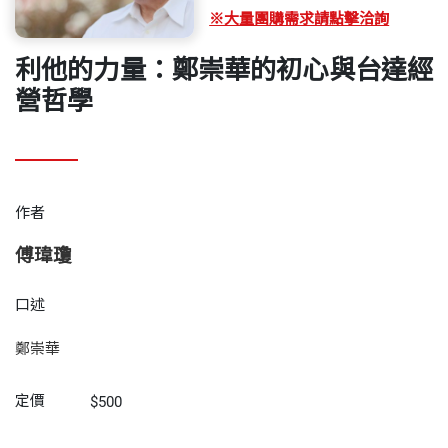
※大量團購需求請點擊洽詢
利他的力量：鄭崇華的初心與台達經
營哲學
作者
傅瑋瓊
口述
鄭崇華
定價
$500