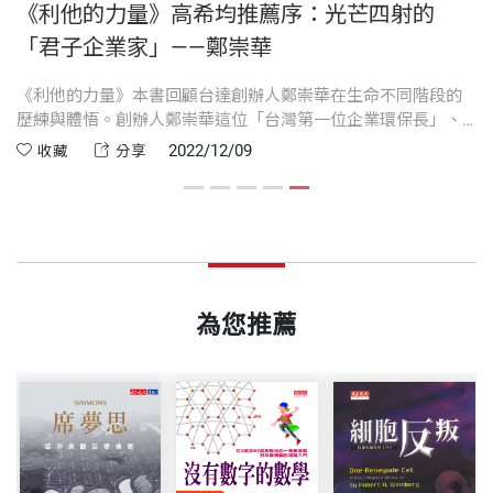
《利他的力量》高希均推薦序：光芒四射的
● 主管要多看員工的優點，把人才用在對的地方。
開本
14.8x21cm
會」企業家更懂得經營企業，會比「良心」企業家更
書。
13 厚植研發能量，與時俱進
「君子企業家」——鄭崇華
如果每個人的優點都能被發掘出來，會有更大的發揮
能發揮社會責任。
14 趕上工業4.0，解決客戶新需求
空間。
其餘著有《電動車產業大未來》（宣明智合著）、
達
《利他的力量》本書回顧台達創辦人鄭崇華在生命不同階段的
15 不放棄，才有新機會——迎向電動車時代
印刷規格
部分彩色
崇
歷練與體悟。創辦人鄭崇華這位「台灣第一位企業環保長」、
● 實踐綠色環保的信念，不但是台達創新的根源，
什麼是「君子」的特質？與企業結合，重要的幾項
《誠義：侯貞雄與台灣鋼鐵產業七十年》、《黑松百
16 跟著節能減碳走——結合環保與創新的信念
品
「台灣科技教父」，數十年來懷抱「受人點滴，湧泉以報」的
2022/12/09
收藏
分享
也為企業帶來商機，成為台達永續經營發展重要的一
是：
年之道：堅持夢想的腳步》、《席夢思：百年美眠巨
在
感恩之心，將這股利他的精神發揚光大，積極回饋社會，做善
環。
業
事、植善苗，在兩岸成立基金會，設獎學金、辦講座、捐建綠
擘傳奇》、《金融鬥士：黃天麟與台灣金融業的五十
ISBN
9789865259754
Part IV 利他——永續與傳承，台達的公益心與教育魂
建築、成立磨課師全力培育下一代，將溫暖的火炬繼續傳遞下
● 氣候變遷、人口老化、地緣政治風險和生活品質
——利人、利他、利天下。
年》、《成為世界相信的力量》等二十餘本書。
去，照亮這個世界，也照亮更多人。讓大家看見：只要秉持信
提升，是未來全球各行各業面臨的挑戰。
念，懷抱利他的精神，朝著理想勇敢去做，自然就會帶來力
17 飲水思源，廣植善苗
量。
頁數
320
——求人和、世和、心和。
● 在潔淨能源、電動車、物聯網、高速運算等領
18 低調點燈，多方培育人才
為您推薦
域，預期將是未來 5 到 10 年的機會。
鄭崇華 口述
19 打造綠色未來，以賽促學
——與人為善、沒有嫉妒，自我突破。
● 台達一直強調節能，因為「節能其實是很『利
國立成功大學電機學士。早年曾服務於亞洲航空公司
20 世界級企業公民
重量
570
他』的一件事，可以為環境、為人類的永續發展，做
（Air Asia）與美商精密電子公司（TRW）。1971年
——成人之美、沒有貶損，樂見其成。
更好的溝通。」
創立台達電子，擔任董事長職務至2012年，現為台達
結語
天邊有顆「鄭崇華小行星」……
集團創辦人暨榮譽董事長，指導集團發展方向，推廣