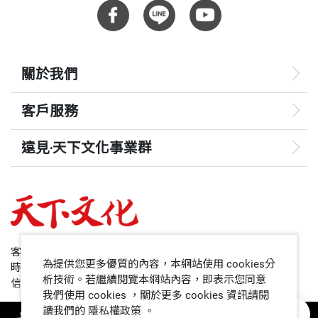
engbruce」（中譯「鄭崇華小行星」）。2009年，
儘管半世紀以來台灣在力爭上游，但到處仍是缺少
榮膺2009全球天文年（International Year of Astrono
「品」的例子。產品與服務缺少「品質」，消費者缺
my）「星空大使」。
少「品味」，政商人物缺少「品格」。
關於我們
2006年，獲得管理科學學會頒發象徵管理學界最高榮
客戶服務
「品格」是指：做事有原則；做人有誠信；態度上不
譽的「管理獎章」；2008年，榮獲「潘文淵獎」；2
爭、不貪，不獻媚；品德上有格、有節、有分寸。擁
010年，榮獲安永「年度創業家大獎」與「企業社會
遠見‧天下文化事業群
有這些「品格」的人，正就是泛稱的「君子」。當
責任獎」雙料榮耀。2011年，獲得中華民國企業經理
遠見
「人品」喪失時，「人才」就淪於「小人」，小人一
協進會「國家卓越成就獎」之殊榮；2012年，獲頒
旦當道，惡性循環就從此開始。
哈佛商業評論
「工業技術研究院院士」之榮耀。以長期關懷能源與
氣候變遷議題、領導台達落實CSR成為產業典範，20
（三）台達創辦人鄭崇華是第一人選
50+
客服專線：+886 2 2662-0012
15年，獲頒《遠見》雜誌首屆「CSR終身貢獻獎」。
為提供您更多優質的內容，本網站使用 cookies分
時間：週一~週五9:00~12:30;13:30~17:00
當遠見．天下文化事業群決定提出「君子企業家」要
領導影響力學院
析技術。若繼續閱覽本網站內容，即表示您同意
2016年3月，獲總統頒授二等景星勳章，表彰長期在
信箱：service@cwgv.com.tw
尋找實例時，就立刻想到一個名字。他的品德、事
我們使用 cookies ，關於更多 cookies 資訊請閱
發展科技、引導產業升級及培育人才方面對的卓越貢
讀我們的
隱私權政策
。
1號課堂
業、海內外的貢獻，如排山倒海般地在我腦中湧現。