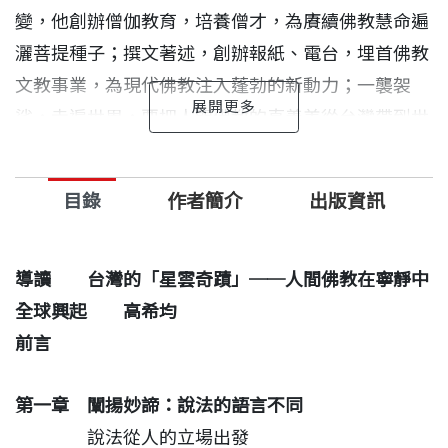
變，他創辦僧伽教育，培養僧才，為賡續佛教慧命遍
灑菩提種子；撰文著述，創辦報紙、電台，埋首佛教
文教事業，為現代佛教注入蓬勃的新動力；一襲袈
裟，走遍世界，要把人間佛教的真善美從台灣帶到世
界五大洲。
目錄
作者簡介
出版資訊
《法音》雜誌主編淨慧法師推崇大師：「把人間佛教
思想奉爲圭臬，數十年來身體力行，使佛教與人生打
成一片，同時代並行不悖；他所開創的佛光山事業，
導讀 台灣的「星雲奇蹟」──人間佛教在寧靜中
實際上是實現『人間佛教』和『佛教時代化』的一個
全球興起 高希均
系統工程，可以稱之爲『星雲模式』。」
前言
第一章 闡揚妙諦：說法的語言不同
說法從人的立場出發