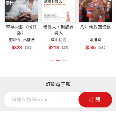
都監院文書、法堂書記室書記多年，忠實記錄大師開
提升佛教徒素質
示內容，如《佛光世界》、《迷悟之間》、《星雲法
裝幀
平裝
帶動佛教走入國際
語》、《普門學報》中「當代問題座談紀實．佛教對
使傳統佛教邁向現代化
各種問題探討」單元等。二○○○年四月擔任《人間
堅持求勝〈增訂
八年執政回憶錄
懂做人，到處有
引導大眾重視人生禮儀
開本
15x21cm
版〉
貴人
福報》主筆。現任為佛光山傳燈樓人間佛教研究室研
全方位弘法帶給佛教新氣象
瞿欣怡
,
林智勝
蕭旭岑
橫山信治
究員。
第三章 慈心悲願：為教的願心不同
$323
$536
$213
$380
$630
$250
印刷規格
黑白
從個人到大眾
從本山到教界
從佛教到異教
ISBN
9789864175390
從僧眾到信眾
訂閱電子報
從慈善到文教
從人權到生權
頁數
428
訂閱
從國際到本土
從統一到和平