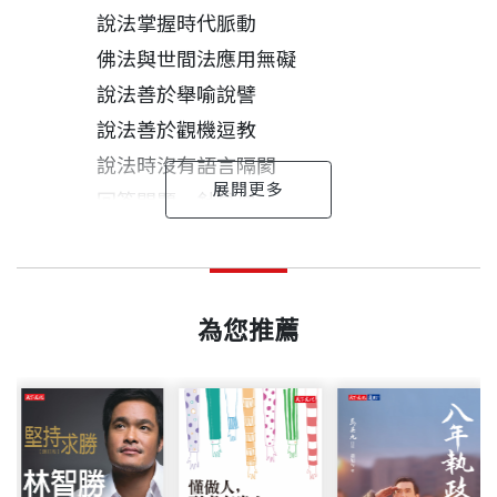
說法掌握時代脈動
佛法與世間法應用無礙
說法善於舉喻說譬
說法善於觀機逗教
說法時沒有語言隔閡
回答問題一針見血
言行一致令人信服
滿義法師 作者
出版日期
2005/08/20
善於化解糾紛
高雄縣路竹鄉人，俗姓李。一九六○年出生，一九八
以佛法滋潤世間心田
六年佛光山叢林學院畢業，一九八八年十二月於美國
為您推薦
第二章 弘法利生：弘化的方式不同
書號
BGB226
洛杉磯西來寺受具足戒。
以教育培養人才
以文化弘揚佛法
法師愛好讀書，擅於文字，前後擔任佛光山《覺世旬
以慈善福利社會
出版社
天下文化
刊》、《佛光通訊》、《佛光世紀》等編輯及佛光山
以共修淨化人心