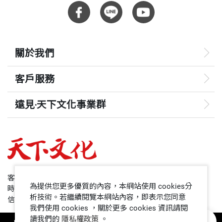
重量
645
悲心弘願 千年來第一人
第四章 人間淨土：證悟的目標不同
關於我們
人間佛教的的淨土思想
人間佛教的應世之道
客戶服務
關於大師的人間佛教思想源流
遠見‧天下文化事業群
關於大師人間佛教的理念實踐
關於大師人間佛教的藍圖建構
遠見
​ 關於大師人間佛教的淨土建設
哈佛商業評論
結語
參考文獻
50+
客服專線：+886 2 2662-0012
為提供您更多優質的內容，本網站使用 cookies分
時間：週一~週五9:00~12:30;13:30~17:00
領導影響力學院
析技術。若繼續閱覽本網站內容，即表示您同意
信箱：service@cwgv.com.tw
我們使用 cookies ，關於更多 cookies 資訊請閱
讀我們的
隱私權政策
。
1號課堂