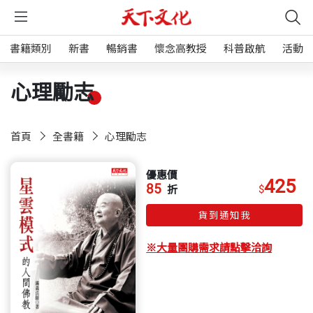
書籍類別
新書
暢銷書
懷念高教授
科普啟航
活動
心理勵志
首頁
全書籍
心理勵志
優惠價
425
85
$
折
貨到通知我
※大量團購需求請點擊洽詢