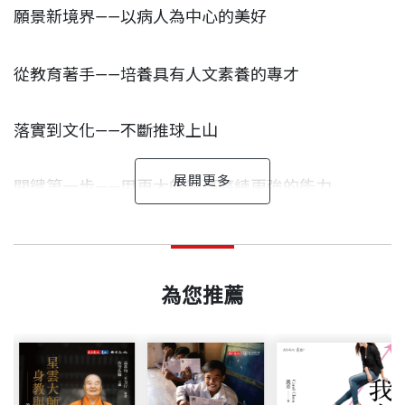
系統接受管控，沒有醫師可以把這名病患藏起來，必
願景新境界——以病人為中心的美好
須將其公開，再透過團隊討論，進而擬訂出個人化治
療策略。
從教育著手——培養具有人文素養的專才
全臺獨有的癌症領航護理師
落實到文化——不斷推球上山
一般大型醫院的個案管理師，從檢查、治療到探訪，
關鍵第一步——用更大的舞臺磨練更強的能力
陪在癌患身旁的時間並不長。反觀北醫的癌症領航護
理師，則是在癌患一走進北醫附醫拇山國際癌症中心
追求品質 永無止境
林進修 作者
新氣象開始——對的人、對的策略，還要強大的執行
出版日期
2013/05/31
開始，就會主動做問卷了解他們的狀況及治療需求，
成功大學化學系畢業，二十五年記者生涯中，曾擔任中華民
力
隨即介紹合適的醫師人選，並陪同他們到診間就診。
透過這本小書的出版問世，臺北醫學大學一校三院師
為您推薦
國醫藥衛生記者聯
誼會會長，獲得兩屆
曾虛白新聞
獎、兩屆
生同仁，內心充滿興奮與惕勵之情。興奮的是這些年
書號
BGB366
新聞金鼎獎及三屆社會光明面新聞報導獎。
全體總動員——硬體設施不落人後
大家不斷努力，北醫大、附醫、萬芳、雙和，均一一
Building fo
長期從事醫藥及科技科普寫作
，著
有
《
熱血奔騰
通過國家品質獎的考驗，為國內醫學教育及醫療體系
r Health
：航向健康的舵手
》
、
《
愛從赤道零度開始：
臺
北
改革驚豔——從荒草到醫學中心
出版社
天下文化