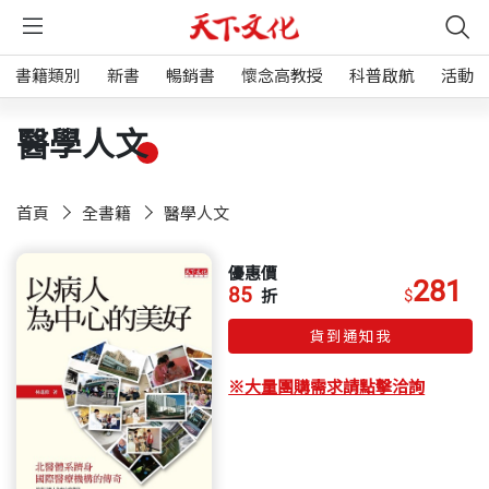
書籍類別
新書
暢銷書
懷念高教授
科普啟航
活動
醫學人文
首頁
全書籍
醫學人文
優惠價
281
85
$
折
貨到通知我
※大量團購需求請點擊洽詢