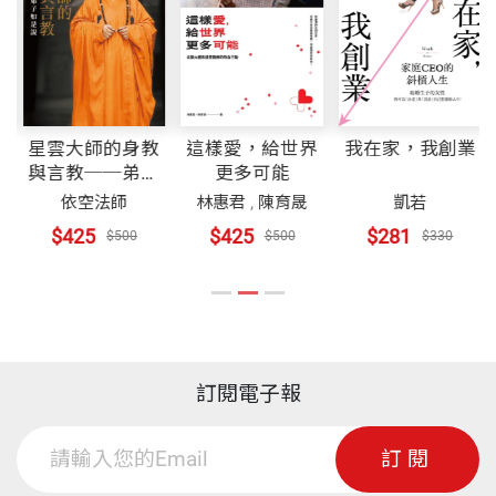
追求品質提升，樹
立典範；惕勵的是品質是一條永無
醫學大學
醫
者烙印非洲之旅
》
、《他們都愛健康》、
《
白
止境的道路，我們必須保持高度熱情與強烈企圖心，
袍下的熱血：
臺
北醫學大學在非洲行醫的故事
》
等十餘本
升格之戰——每個環節都是國際級
持續擦亮品質金字招牌，才能在今天競爭激烈的環境
書。
裝幀
平裝
下，創新發展、邁向國際，否則品質將如「逆水行
品質把關金鑰——用ＪＣＩ評鑑引導全體系大躍進
舟，不進則退」。
你
星雲大師的身教
這樣愛，給世界
我在家，我創業
開本
17×23cm
與言教──弟子
更多可能
強化醫師陣容——教授級醫師來相挺
如是說
依空法師
林惠君
,
陳育晟
凱若
有很多人常問我，為何北醫體系努力從事教育與醫療
$425
$425
$281
$500
$500
$330
品質的改善與提升，並全力參與國家品質獎的活動；
新組織新做法——團隊討論，個人化治療
印刷規格
黑白
事實上，處於二
十一世紀的今天，全球化與國際化的
浪潮下，卓越經營與品質提升的理念不再是企業界的
創新服務——全臺唯二的癌症領航護理師
專利，而教育與醫療也是服務業的領域，必須導入企
ISBN
9789863201984
業界的品質管理，全面提升教育與醫療品質，才能符
訂閱電子報
護理生力軍——要通過ＩＳＯ，也要賓至如歸
合時代的潮流。
頁數
242
訂閱
打開知名度——國際媒體都讚嘆的醫療奇蹟
北醫是國內醫學
教育的重鎮，負有為國家培養優秀醫