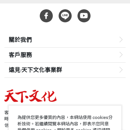
護專業人員的責任，而三家附設醫院也具有維護全民
號召志工——在戲劇中玩出丙上人生
重量
448
健康的使命；因此，近十年來，不斷致力於教育與醫
療品質的提升改善。從理論到實際，一步一腳印，逐
深耕社區——義診．送餐．卡拉ＯＫ
漸走出自己的路。而透過參與國家品質獎的焠煉與挑
關於我們
戰，讓我們將品質落實到日常工作中，貫徹品質就是
抗癌二十年——從秋菊姐到秋菊阿姨
客戶服務
品牌與素質，就是尊嚴的真諦。
附錄：北醫體系大事紀
遠見‧天下文化事業群
事實上，教育與醫
療具有社會企業責任（CSR），臺
北醫學大學重視社會企業責任的承諾，將企業全面品
遠見
質管理（TQM）理念導入學校治理體系，藉以有效帶
哈佛商業評論
動學校管理效能，提升教學、研究、服務與輔導的品
50+
質，因而躋身國際一流大學。另外，在醫療工作上，
客服專線：+886 2 2662-0012
為提供您更多優質的內容，本網站使用 cookies分
時間：週一~週五9:00~12:30;13:30~17:00
附醫、萬芳、雙和經由品質改善與提升，強化醫療服
領導影響力學院
析技術。若繼續閱覽本網站內容，即表示您同意
信箱：service@cwgv.com.tw
務，重視病人安全，和諧醫病關係，三家醫院皆通過