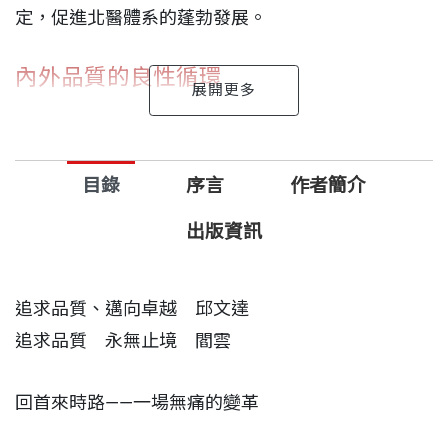
定，促進北醫體系的蓬勃發展。
內外品質的良性循環
醫療院所的品質不外兩種，一內一外，分別是內部員
工的自我要求，以及外部病患對醫護人員的期待。一
旦內部員工的自我要求很高，形塑出一個可以規律遵
目錄
序言
作者簡介
循的規範，醫療品質自然顯現出來，進而符合外部病
出版資訊
患的期待而上門就診。在這種良性循環下，不少大型
醫院的優秀醫師紛紛轉換跑道，加入北醫體系的服務
團隊。
追求品質、邁向卓越 邱文達
追求品質 永無止境 閻雲
集思廣益的團體治療
北醫附醫於2007年正式成立癌症中心後就訂下規矩，
回首來時路——一場無痛的變革
任何一名癌症病患一走進該院大門，就直接鍵入電腦