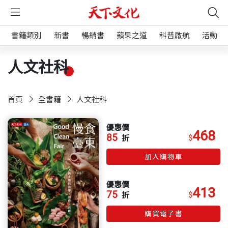
書籍類別
新書
暢銷書
蘋果之道
科普啟航
活動
人文社科
首頁
全書籍
人文社科
優惠價
468
85
$
折
加入購物車
優惠價
413
75
$
折
購買電子書