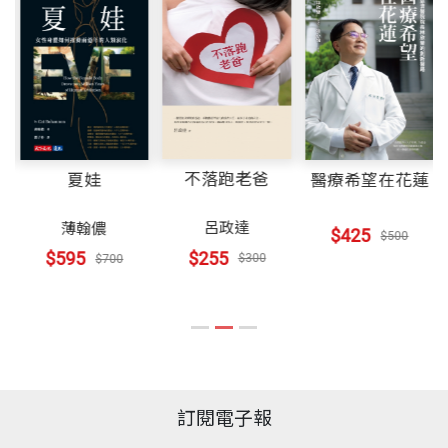
那是一場關於土地、文化與生活態度的實驗，也是一
2.2 縱谷地區 群山環抱賜予豐富物產
出版社
天下文化
場對全球飲食文化的溫柔抵抗。如今，這粒種子已在
2.3 南迴地區 在山田溪間汲取生命養分
臺東深深扎根，長成一片風味多樣、文化豐富的慢食
賴安芝 作者
2.4 臺東平原及周邊 族群交會下的飲食記憶
森林。
大學讀生物、研究所讀藝術管理。有感於「身為地球
裝幀
平裝
人，我對自然、土地的認識實在太少了」而移居臺
第三部
人與土地的對話
我還記得擔任議長時，就曾參與「從產地到餐桌」計
東。居住臺東近七年，參與地方慢食運動推展，在田
不落跑老爸
夏娃
醫療希望在花蓮
開本
17×23×1.6cm
畫，對於整體活動設計十分驚豔，也相信遊客會因為
野採訪時聽故事，在企劃編輯《臺東慢食通》、《採
3.1 共農共食 X 曾于庭&童亞琦 啜飲濃縮土地甘甜的
呂政達
薄翰儂
$425
這樣的體驗，感受到臺東在地風土的獨特性。後來，
$500
集一桌的綠意》、《慢食村民報》時，學習著好好說
慢滋味
$255
$595
$300
$700
「從產地到餐桌」轉型為「時令餐桌節」，成為臺東
故事。
3.2 宜興園 X 呂增興&莊玲宜 找回記憶中的臺東味
印刷規格
彩色
前所未有的飲食文化行動。它不只是一個節慶，更是
3.3 恰比兔子 X 裴友涵&黃秀雲 從食物裡慢慢找到嚮
創生的起點，我們也因此挖掘出許多在地故事，連結
往的生活
部落、農友、廚人與旅人，讓臺東的味道成為一種文
羅紓筠 作者
ISBN
9786264176835
3.4 出力釀製酒 X 許震詮&高莎莎 釀出部落與土地之
化記憶。
圖文工作者，嘉義人，在臺北求學工作二十年後，希
間的連結
訂閱電子報
望能往人少又開闊的地方去。目前住在臺東，一面採
3.5 日出禾作 X 黃瀚 從延續傳統中與世界對話