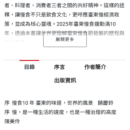
者、料理者、消費者三者之間的共好精神。這樣的詮
釋，讓慢食不只是飲食文化，更呼應臺東慢經濟政
策，並成為核心靈魂。2025年臺東慢食運動滿10
年，透過本書讓外界更理解臺東慢食節發展的歷程與
核心概念。
慢食精神在臺東成熟發展，並非偶然，而是源自一整
目錄
序言
作者簡介
套以土地、文化與人為核心的治理哲學。臺東縣長饒
慶鈴所提出的「慢經濟」政策，實際上是一種地方治
出版資訊
理的宣言——不傾向快速開發、拒絕短線思維，強調
以慢的節奏打造深刻底蘊。
序 慢食10 年 臺東的味道，世界的風景 饒慶鈴
序 慢，是一種生活的速度，也是一種治理的高度
在這樣的框架下，臺東慢食節不僅讓外地人嚐到風土
陳美伶
滋味，更讓臺東人重新理解自己的生活方式；慢經濟