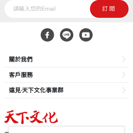
頁數
224
2019年我剛上任縣長，因中央計畫銜接問題，慢食節
集紀錄地方文化，一面重新認識自己，寫字、做陶、
3.6 貓俬廚 X 楊小貓 被山海黏住的料理魂
訂閱
一度面臨停辦危機。我與團隊立即發起募款餐會，號
畫畫、慢跑，朝理想生活前進。
3.7 蓋亞那工坊 X Ibu 從保種連結慢食核心精神
召在地企業與朋友支持，成功延續活動，也讓更多中
3.8 艾蘭哥爾咖啡 X 張弘典 從土地生長的慢食經濟學
重量
511
小企業走進慢食的世界。那場「團圓餐桌」不只是募
3.9 旗遇海味 X 林昱濱 離海最近的餐桌
資，更是凝聚地方認同的象徵。
牟迎馨 作者
3.10 臺東縣長饒慶鈴 在慢食中落實慢經濟
政大新聞所畢業，年輕時跑旅遊，在土地找到深刻的
3.11 津和堂執行長郭麗津 一口一口吃回土地的美好
關於我們
慢食的核心精神是「優質、純淨、公平」（Good, Cle
養分，從此對聽故事樂此不疲，把土地上的人事物寫
3.12 米其林綠星主廚郭庭瑋 看見臺灣味的未來
an, Fair），它提醒我們：好食物來自健康的土地、良
進文字。
3.13 專欄作家王南琦 從土壤長出獨一無二的料理
客戶服務
知的生產方式與文化的尊重。臺東慢食節堅持不使用
3.14 飲食文化研究者徐仲 打造臺東人自豪返鄉的節
一次性餐具，落實永續原則，甚至獲得ISO 20121驗
遠見‧天下文化事業群
慶
證，成為全球慢食運動的典範。
3.15 臺東縣慢食協會理事長涂裕苓 從飲食風土開始
遠見
認識家鄉
這些年來，我看到愈來愈多年輕人返鄉或東漂，透過
哈佛商業評論
3.16 飲食文化策展人馮忠恬 用慢食理解風土和生活
慢食節找到創業方向與文化認同。例如，過去阿美族
節奏
50+