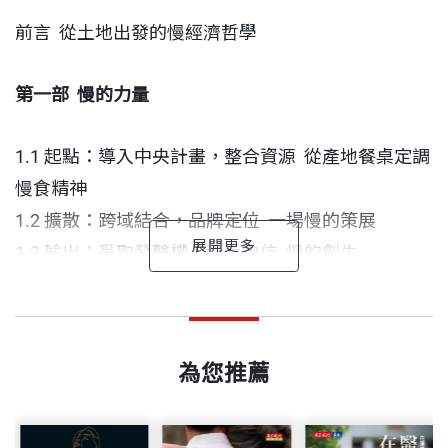
也讓青年返鄉不只是理想，而是可行的生計選項。臺
前言 從土地出發的慢經濟哲學
東的成功經驗在於：用「慢」重新定義「發展」；不
是速度的比拚，而是韌性的培養；不是一時的亮點，
第一部
慢的力量
而是長久的光。
1.1 起點：導入中央計畫，整合資源 從產地餐桌定調
慢食精神
1.2 擴散：跨域結合，品牌定位 一場慢的策展
1.3 輸出：爭取發聲權，強化自信 慢的創生
1.4 交流：走向世界，永續發展 臺東慢食模式驚豔國
序
吳佳芬 作者
慢食
10
年
臺東的味道，世界的風景
際
出版日期
2025/11/24
臺東大學南島文化研究所畢業，美好的緣分合作多次
饒慶鈴（臺東縣長）
訪談撰稿，有幸如同時空旅行者跟隨著受訪者進入每
為您推薦
第二部
土地的滋味
書號
BGB620
個重要的瞬間，用心感受之餘期盼讓讀者透過我的文
10 年前，我們在臺東播下了一粒「慢食」的種子。
字感受到字裡行間傳達的溫度。
2.1 海線與島嶼 靠海吃海的太平洋子民