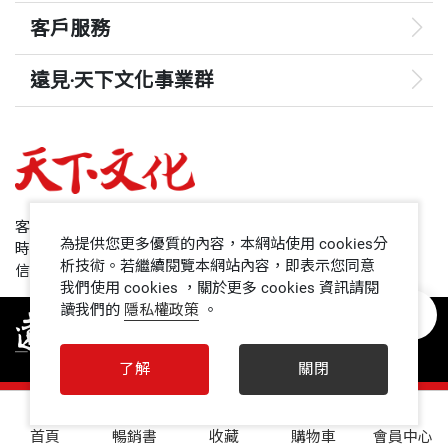
的專屬，每個人都能找出適合自己的魅力風格。我相
提升自身魅力，蛻變成為卓越的人才。事實上，本書
客戶服務
信只要能打從心底散發出真誠及善意，按照書中的技
不單單是一本書，它更是一件改造自我的工具。」
巧不斷地練習，我們都能成為一個有自己獨特魅力的
遠見‧天下文化事業群
個體。
——
Tammy S. Schultz，
遠見
U.S. Marine Corps War College國家安全暨聯合作戰
哈佛商業評論
系主任
50+
客服專線：+886 2 2662-0012
為提供您更多優質的內容，本網站使用 cookies分
時間：週一~週五9:00~12:30;13:30~17:00
「許多人身上散發著神祕的吸引力和影響力，令我們
領導影響力學院
析技術。若繼續閱覽本網站內容，即表示您同意
信箱：service@cwgv.com.tw
望塵莫及。不過，本書赤裸呈現出它們的細部運作方
我們使用 cookies ，關於更多 cookies 資訊請閱
讀我們的
隱私權政策
。
1號課堂
式。卡本尼還提供了精湛的實用方法，讓每個人都能
夠提升效率，進而增強影響力。」
未來親子
了解
關閉
人文空間
——
Randy Komisar，
《僧侶與謎語》與《事業構想模
0
首頁
暢銷書
收藏
購物車
會員中心
擬考》作者