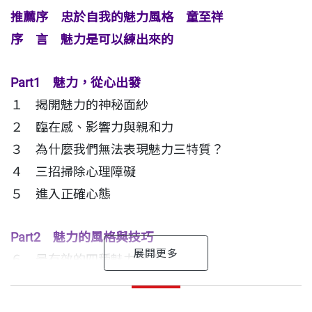
巧，讓魅力不再神秘難辨，成為我們事業與生活的實
推薦序 忠於自我的魅力風格 童至祥
用技能。最棒的是，你不需為了魅力而強迫改變自
序 言 魅力是可以練出來的
己，只需選擇最符合自己個性的技巧，就足以讓眾人
驚豔。
Part1 魅力，從心出發
１ 揭開魅力的神秘面紗
這套魅力課程前往柏克萊大學開設時，人氣火爆，必
２ 臨在感、影響力與親和力
須——核對進場學生，以防有人偷溜旁聽；Google、
３ 為什麼我們無法表現魅力三特質？
Deloitte等財星五百大企業也爭相邀請她幫助主管脫
４ 三招掃除心理障礙
胎換骨。
５ 進入正確心態
卡本尼的魅力學，成效超乎想像。想擁有梅莉史翠普
Part2 魅力的風格與技巧
的吸引力、賈伯斯的說服力、或是達賴喇嘛的親和
６ 最有效的四種魅力風格
力？學魅力，讓你在社交或事業場合都能炙手可熱！
７ 第一眼就留下好印象
推薦序
「魅力不是與生俱來的天賦，它是一種工具。卡本尼
奧麗薇亞．福克斯．卡本尼 作者
忠於自我的魅力風格
８ 開口就吸引人的學問——別忘了好好傾聽
出版日期
2017/12/12
關於魅力的七個秘密