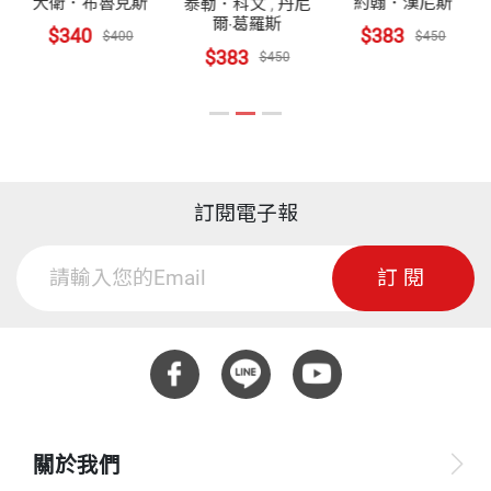
甚至要忠於自我，不需改變自己原來的性格。
大衛．布魯克斯
約翰．漢尼斯
泰勒．科文
,
丹尼
爾‧葛羅斯
觀的效益。」
$340
$383
$400
$450
$383
$450
魅力之所以重要，是因為我們在日常生活中要隨時扮
——
Laura Lang，
Time Inc.執行長
演說服者的角色。有魅力的人能發揮他／她的影響力
及熱情，透過一舉一動正面去感染身邊的人。這種擴
散效應便會對工作團隊、甚至整個公司創造正向循環
「卡本尼幫了我們一個大忙！她巧妙地融合嚴謹的科
的氛圍，讓組織在潛移默化中逐步改變。
訂閱電子報
學實證與精采的故事，進而歸納出一套方法，讓我們
得以按部就班地學會領導的魅力——這是我們向來非
訂閱
這本書從拆解魅力舉止的三大核心元素－臨在感、影
常陌生的領域（現在不會了）。」
響力與親和力著手，談到各種可以產生魅力行為的內
心狀態，也提到如何移除干擾我們展現魅力的內在障
——
Robert B. Cialdini，
《影響力》作者
礙，再介紹到四種不同的魅力風格：專注、遠見、仁
慈與權威，並加上情境應用，把如何培養魅力的技巧
「在卡本尼的精采著作裡，深入淺出介紹美國海軍陸
——呈現給讀者，讓我們了解原來魅力並非成功人士
關於我們
戰隊戰爭學院教授的技巧。透過本書，我們得以不斷