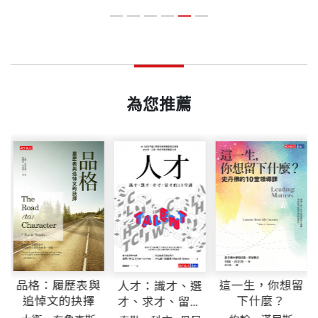
會貫通，則能產生加乘效果，讓你如願以償。」
譯有《Google時代一定要會的整理術！》、《讓創意
到你對他們的全然關注，展現出你對他們的重視。
我
自由》（合譯）、《20世代，你的人生是不是卡住
認為，魅力是要由心出發，出自真誠，是一種結合正
ISBN
4713510945018
——
Evan Wittenberg，
Hewlett-Packard人資長
了》、《魅力學》、《柯維經典語錄》，以及《人生
確的心態、適當的肢體、語言和行為所展現的一致性
不必走直線》等書（皆為天下文化出版）。
感受。比如你很欣賞某一位名人或是身邊好友，你可
頁數
303
以先觀察他／她所具備的特質，而這些特質如你也很
「有些人似乎天生就具有魅力，沒有的人難免會問：
為您推薦
部落格：http://blog.xuite.net/caseyhu/twblog
想擁有，可以先試著打從內心培養能產生這些特質的
為什麼我偏偏沒有？卡本尼深諳魅力教學，並指出人
思維，再經由不斷地練習，將思維內化成自己的一部
人都可以富含魅力。你將在本書一探魅力的真實面貌
重量
444
份，讓表現出的肢體語言與行為，也能具備這樣的特
與技巧，進而創造出獨特的個人魅力。」
質。
在閱讀了《魅力學》這本書後，發現它非常實
用。談到魅力，人們很容易聯想到擁有吸睛外表的明
——
Michael Feuer，
OfficeMax共同創辦人
星，或是能言善道、口才極佳的公眾人物；也有許多
人認為魅力是與生俱來的，有魅力的人都是外向的。
「卡本尼針對人性化管理提供了實用的建議，以及有
然而，本書強調魅力是一種技巧，可以經由後天練習
品格：履歷表與
這一生，你想留
人才：識才、選
效的方法。領導者不需犧牲掉正直或是權威就能做好
來訓練，不見得要有引人注目的外表或出眾的口才，
追悼文的抉擇
下什麼？
才、求才、留才
管理工作。她強調『它』的基本要素，並帶來相當可
的10堂課