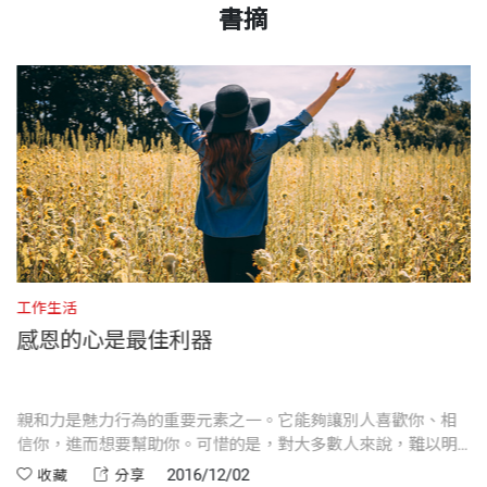
將在本書告訴你如何使用它！」
前史丹佛大學創業育成中心StartX創新領導總監，於
書摘
９ 讀你讀我──舉手投足的言語藝術
童至祥
特力集團執行長
哈佛、耶魯、MIT等大學與聯合國組織授課，經常受
．你不需長相好看、或是強迫自己改變個性，你只需
——
Seth Godin，
《紫牛》暢銷作家
書號
BWL006A
邀至google、美高梅（MGM）、德勤（Deloitte）等
Part3 各種情境下如何行使魅力
學習新技巧就能散發魅力。
現代人每天被各種行動裝置的資訊給包圍，為了應付
《財星》五百大企業專題演講並擔任主管教練。
１０ 情況不利，如何發揮魅力？
．魅力，是透過刻意練習來養成的。
忙碌的生活及工作，往往一心多用，無法專注於當
１１ 打造完美演說
「我不知道該與世界分享奧麗薇亞教我的事，還是當
出版社
天下文化
．讓別人喜歡你，不在於花多少時間跟對方互動，在
下。不論是在公司開會、與好友聚餐、或和家人相處
著有暢銷書《魅力學》。
１２ 危機，大展魅力的時刻
成自己的祕密武器？她讓我眼界大開，以全新方式與
於讓別人感受到你跟他們同在。
時，常常同時處理好幾件事。最常看到的是一家人或
１３ 與魅力共處：從容應對副作用
外界互動，改變了我職場的處事。」
．別努力打動他人，讓他們來打動你，這樣對方一定
一群朋友在餐廳聚餐，每個人各自低頭滑動手機、傳
裝幀
平裝
會愛死你。
送訊息，反而失掉了聚會真正的目的。這些行為都會
胡琦君 譯者
結 語 享受你的魅力人生！
——
Matt Furman，
Mars Inc.全球巧克力公共事務部
．找個理由向討厭你的對象道謝，這會讓他們合理化
工作生活
工
讓對方對你產生心不在焉的感覺，也可能帶來不夠可
師大翻譯所碩士，目前旅居上海。工作經驗豐富，當
門副總裁
感恩的心是最佳利器
自己的舉動，不再找你麻煩。
開本
14.7×21cm
靠、誠懇的印象。甚至會嚴重地讓你在工作上失去別
過空姐、祕書、自行車賽事主持人、國小英文老師
．若想發揮影響力，學大猩猩一樣霸占空間吧！
人的信任，或是破壞親友間的關係。因此，我非常認
等；也曾在美國阿拉斯加農場工作、在《中國時報》
．腳趾頭是你保持專注力的關鍵。
「卡本尼明確指出，魅力就像其他領導元素，能夠且
同作者的觀點，魅力的關鍵不在於你花多少時間跟對
擔任實習編譯。
親和力是魅力行為的重要元素之一。它能夠讓別人喜歡你、相
魅
印刷規格
黑白
但
信你，進而想要幫助你。可惜的是，對大多數人來說，難以明
滿
必須用心培養、持續練習才會提升。本書觀念一經融
方互動，而在於你能不能適時活在當下，讓別人感受
充
顯展現親和力。
2016/12/02
收藏
分享