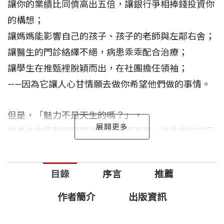
讓你的業績比同儕高出五倍，讓銀行爭相捧錢投資你
的構想；
讓媽媽能影響自己的孩子、孩子的老師與左鄰右舍；
讓醫生的門診絡繹不絕，病患乖乖配合治療；
讓學生在推甄裡脫穎而出，在社團擔任領袖；
——因為它讓人心甘情願去做你希望他們做的事情。
但是，「魅力不是天生的嗎？」，
作者卡本尼對這種質疑早已見怪不怪，並能肯定的回
答你：
就像任何職場、生活技能一樣，
「魅力」也可靠許多
目錄
序言
推薦
技巧練出來！
作者簡介
出版資訊
卡本尼拆解出魅力人士內心世界與舉手投足的運作技