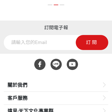
36.4 磁域
譯作有《十月的天空》、《觀念物理4：聲學‧光
36.5 電流與磁場
學》、《觀念物理5：電磁學‧核物理》、《牛頓
36.6 磁力作用在運動中的帶電粒子
（上）－最後的巫師》、《牛頓（下）－科學第一
36.7 磁力作用於攜載電流的電線
訂閱電子報
人》、《數學妖法》、《阿基米德幹了什麼好
36.8 從電流計到電動機
事！》、《質數魔力（上）－橫跨兩世紀的狂熱》、
訂閱
36.9 地球的磁場
《質數魔力（下）－百萬美元大挑戰》、《居禮們：
一個傳奇的家族》、《時光旅人》（皆為天下文化出
第37章 電磁感應
版）。
37.1 電磁感應
37.2 法拉第定律
37.3 發電機及交流電
關於我們
37.4 電動機與發電機的比較
客戶服務
37.5 變壓器
37.6 電能輸送
遠見‧天下文化事業群