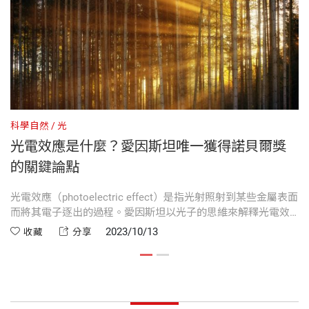
生。1964年，取得猶他州立大學科學教育與物理雙主
33.7 范氏起電機
修的碩士學位，便到舊金山城市學院開始教學生涯，
建議用班費購買一套放在班上，大家輪流看；
出版社
天下文化
直到1999年退休。
或是請老師建議學校圖書館，多買幾套吧。
第34章 電流
34.1 電荷的流動
1982年，休伊特獲得美國物理教師學會頒發的密立根
裝幀
平裝
34.2 電流
講座獎。獲獎原因是由於他在物理教學專業上的投
34.3 電壓源
科學自然
光
科
入，發展出許多有趣而令人激賞的教學示範，以及闡
34.4 電阻
光電效應是什麼？愛因斯坦唯一獲得諾貝爾獎
開本
20.5×20.5cm
釋觀念的方式，讓很多原本不可能喜愛物理的學生，
34.5 歐姆定律
的關鍵論點
對物理產生興趣。
34.6 歐姆定律與電擊
光電效應（photoelectric effect）是指光射照射到某些金屬表面
我
印刷規格
彩色
34.7 直流電與交流電
而將其電子逐出的過程。愛因斯坦以光子的思維來解釋光電效
礔
休伊特認為：教學不僅僅是工作，也不僅僅是專業，
應。在金屬表面的原子吸收光子的過程是整個接收，或者是完
看
34.8 把交流電轉換為直流電
2023/10/13
收藏
分享
而是一種對待生命與生活的態度；因此對於當老師的
全不接受。每當一個、也僅能有一個光子被原子完全吸收，才
會
34.9 電路中電子的速率
有一個電子被逐出金屬之外。光電效應可應用於電眼、攝影師
會
人來說，盡力把教學工作做好，是非常重要的一件
ISBN
9789864795109
的測光錶，也應用於電影片的聲軌上以重現聲音。
34.10 電路中電子的來源
事。因為，不論學生有多大的熱情，老師都有能力把
34.11 電功率
它澆熄；但老師同樣也有能力去激發學生，讓他們發