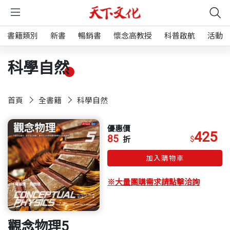
書籍類別
新書
暢銷書
懷念高教授
科普啟航
活動
科學自然
首頁
全書籍
科學自然
優惠價
425
85
$
折
加入購物車
※大量團購需求請點擊洽詢
觀念物理5