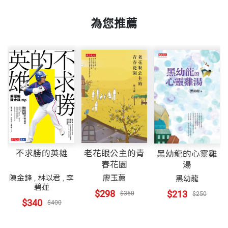
頁數
240
揮出最大的潛能。休伊特相信：學物理應該是很有趣
為您推薦
第35章 電路
的，雖然也許要相當用功，但一定是有趣的事。《觀
35.1 電池與燈泡
念物理》這套書正是他這個信仰底下的產物之一。
重量
473
35.2 電路
35.3 串聯電路
35.4 並聯電路
陳可崗 譯者
35.5 電路圖
生於廣州，成長於台灣最艱困時期，曾就讀海軍官
35.6 複電路中的電阻組合
校，台大物理系畢業，美國普度大學物理博士，主修
35.7 並聯電路及超載
實驗固態物理。曾任教於清華大學，後移居美國，任
不求勝的英雄
老花眼公主的青
黑幼龍的心靈雞
職電子工程師。
春花園
湯
第36章 磁學
陳金鋒
,
林以君
,
李
廖玉蕙
黑幼龍
36.1 磁極
碧蓮
工餘及退休後，輒常撰寫科學新知投刊於海外華文報
$298
$213
$350
$250
36.2 磁場
$340
$400
紙，有〈量子電腦的發展〉、〈火星上生物之謎〉、
36.3 磁場的本質
〈大陸生態環境破壞的事實〉。