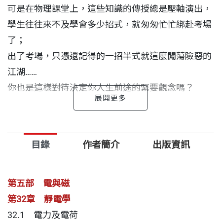
可是在物理課堂上，這些知識的傳授總是壓軸演出，
學生往往來不及學會多少招式，就匆匆忙忙綁赴考場
了；
出了考場，只憑還記得的一招半式就這麼闖蕩險惡的
江湖……
你也是這樣對待決定你人生前途的緊要觀念嗎？
如果你的家教老師告訴你，在核反應中，原子核轉變
為能量，
目錄
作者簡介
出版資訊
你聽到之後，就應該另找一位家教老師才對。為什
麼？
你看到鳥兒兩腳站在一條幾萬伏特的高壓電線上，
第五部 電與磁
卻不會觸電烤焦；而你有時候碰觸到不過110伏特的
第32章 靜電學
家用電器，
32.1 電力及電荷