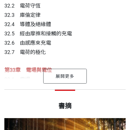
卻被電得哇哇叫。為什麼？
32.2 電荷守恆
如果你知道發電廠並不出售電子，而是要由你自己提
32.3 庫倫定律
供，
32.4 導體及絕緣體
那你為什麼還要乖乖繳電費？
32.5 經由摩擦和接觸的充電
請看這本《觀念物理》第5冊吧！
32.6 由感應來充電
32.7 電荷的極化
讀者好評：
第33章 電場與電位
作者休伊特是教學很用心的好老師，
33.1 電場
我的物理基本觀念很薄弱，
33.2 電場線
休伊特 作者
更需要這種講解清晰的書來幫我建立觀念。
出版日期
2018/06/29
33.3 電屏蔽
高中時夢想當個拳擊手，畢業後開始學漫畫，後來從
書摘
33.4 電位能
事畫戶外廣告招牌的工作。27歲才決定回到學校，在
這不只是一套能幫助學生考試高分的參考書，
33.5 電位
書號
BWS212
麻州羅爾技術學院就讀物理系，是班上年紀最大的學
更是一套可以刺激頭腦思考的優秀科普書。
33.6 電能儲存