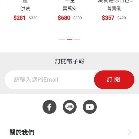
懂
一生
藏就是你自己
Stand by
洪荒
葉萬安
曾寶儀
Yourself
$281
$680
$357
$330
$800
$420
訂閱電子報
訂閱
關於我們