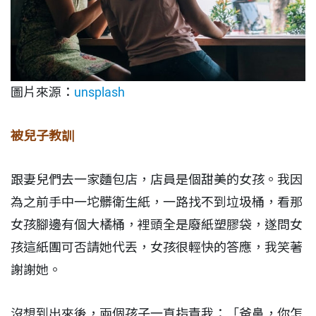
圖片來源：
unsplash
被兒子教訓
跟妻兒們去一家麵包店，店員是個甜美的女孩。我因
為之前手中一坨髒衛生紙，一路找不到垃圾桶，看那
女孩腳邊有個大橘桶，裡頭全是廢紙塑膠袋，遂問女
孩這紙團可否請她代丟，女孩很輕快的答應，我笑著
謝謝她。
沒想到出來後，兩個孩子一直指責我：「爸鼻，你怎