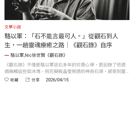
文學小說
科
駱以軍：「石不能言最可人。」從觀石到人
生，一趟靈魂療癒之路｜《觀石錄》自序
駱以軍,Nic徐世賢《觀石錄》
星
《觀石錄》不僅是駱以軍迷石多年的珍貴心得，更記錄了他透
與
過撫觸這些如冰塊、桃花瓣般晶瑩剔透的神奇石頭，感受到靈
驚
魂被修補的平靜與清涼，找到逃離焦慮、重獲自由的救贖之
2026/04/15
收藏
分享
路。
本