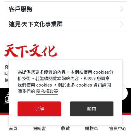
客戶服務
遠見‧天下文化事業群
遠見
哈佛商業評論
50+
客服專線：+886 2 2662-0012
為提供您更多優質的內容，本網站使用 cookies分
時間：週一~週五9:00~12:30;13:30~17:00
領導影響力學院
析技術。若繼續閱覽本網站內容，即表示您同意
信箱：service@cwgv.com.tw
我們使用 cookies ，關於更多 cookies 資訊請閱
讀我們的
隱私權政策
。
1號課堂
未來親子
了解
關閉
人文空間
0
首頁
暢銷書
收藏
購物車
會員中心