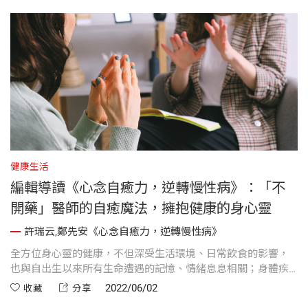
健康生活
健
編輯導讀《心念自癒力，逆轉慢性病》：「不
開藥」醫師的自癒魔法，擁抱健康的身心靈
許瑞云,鄭先安《心念自癒力，逆轉慢性病》
，
全方位身心靈的健康，不但深受生活環境、日常飲食的影響，
我
冒
也與自出生以來所有生命遭遇的記憶、情緒息息相關；身體疾
的
藥
病的發生，通常是種種不平衡累積許久的結果。明白這些原
推
2022/06/02
收藏
分享
理，才能回到最根源處──心念，找到防範的關鍵與療癒的契
學