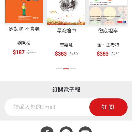
多動腦 不會老
漂流途中
徹底坦率
劉秀枝
唐嘉慧
金．史考特
$187
$220
$383
$383
$450
$450
訂閱電子報
訂閱