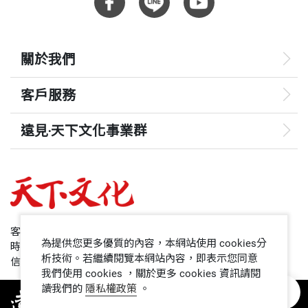
關於我們
客戶服務
遠見‧天下文化事業群
遠見
哈佛商業評論
50+
客服專線：+886 2 2662-0012
為提供您更多優質的內容，本網站使用 cookies分
時間：週一~週五9:00~12:30;13:30~17:00
領導影響力學院
析技術。若繼續閱覽本網站內容，即表示您同意
信箱：service@cwgv.com.tw
我們使用 cookies ，關於更多 cookies 資訊請閱
讀我們的
隱私權政策
。
1號課堂