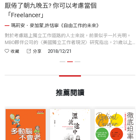
厭倦了朝九晚五? 你可以考慮當個
「Freelancer」
瑪莉安．麥加蒙,許恬寧《自由工作的未來》
對於考慮踏上獨立工作道路的人士來說，前景似乎一片光明。
近
MBO夥伴公司的〈美國獨立工作者現況〉研究指出，21歲以上
與
的美國人中，大約有2,900萬人打算加入獨立工作者的陣容，再
者
2018/12/21
收藏
分享
加上近4,000萬人原本就是獨立工作者，未來的零工經濟將十分
熱鬧。
推薦閱讀