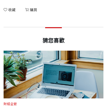
收藏
購買
猜您喜歡
財經企管
財