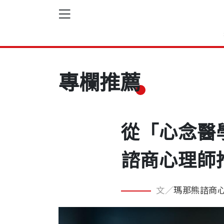
專欄推薦
從「心念醫
諮商心理師
文／
瑪那熊諮商