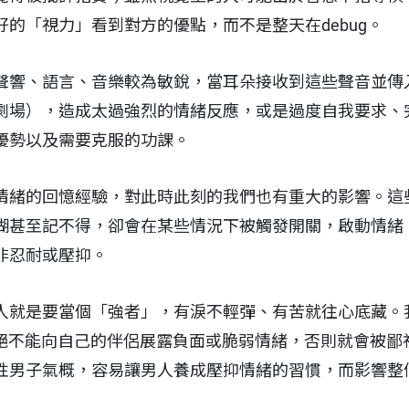
的「視力」看到對方的優點，而不是整天在debug。
聲響、語言、音樂較為敏銳，當耳朵接收到這些聲音並傳
劇場），造成太過強烈的情緒反應，或是過度自我要求、
優勢以及需要克服的功課。
情緒的回憶經驗，對此時此刻的我們也有重大的影響。這
糊甚至記不得，卻會在某些情況下被觸發開關，啟動情緒
非忍耐或壓抑。
人就是要當個「強者」，有淚不輕彈、有苦就往心底藏。
，絕不能向自己的伴侶展露負面或脆弱情緒，否則就會被鄙
性男子氣概，容易讓男人養成壓抑情緒的習慣，而影響整