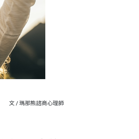
文 / 瑪那熊諮商心理師