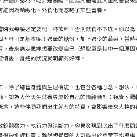
，許醫師認為「吃」是關鍵，因為人體需要大量的營養來
可能因為精緻化、外食化而忽略了某些營養。
當時我每餐必定要配一杯飲料，否則就食不下嚥。你以為一
四五杯可是基本呢！過量的糖份，加上過少的蔬菜，當時
冒。後來痛定思痛想要改變自己（想脫單是其中一個原因
習慣後，身體的狀況就明顯有好轉。
作，除了總管身體與生理機能，也包含各種心念、想法、
師，認為人們天生就有專屬於自己的情緒類型：視覺、邏
概念，這些伴隨我們出生就有的特質，會影響後來人格的
敏銳觀察力、執行力與決斷力，容易發現到底出了什麼問
覺得被批評指責；雖然視覺型的人可能出於善意下指導棋