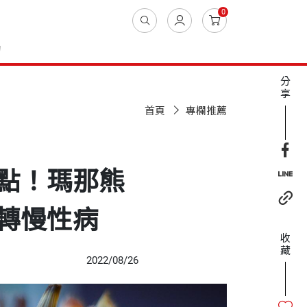
0
動
分
享
首頁
專欄推薦
點！瑪那熊
轉慢性病
收
藏
2022/08/26