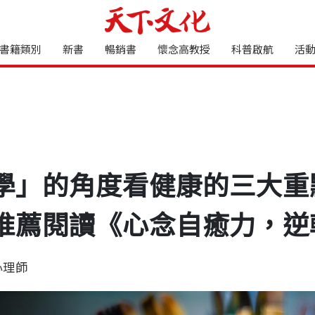
書籍類別
新書
暢銷書
懷念高教授
科普啟航
活
學」的角度看健康的三大重
推薦閱讀《心念自癒力，逆
心理師