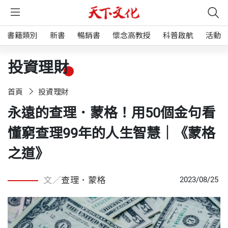
書籍類別
新書
暢銷書
懷念高教授
科普啟航
活動
投資理財
首頁
投資理財
永遠的查理．蒙格！用50個金句看
懂窮查理99年的人生智慧｜《蒙格
之道》
文／
查理．蒙格
2023/08/25