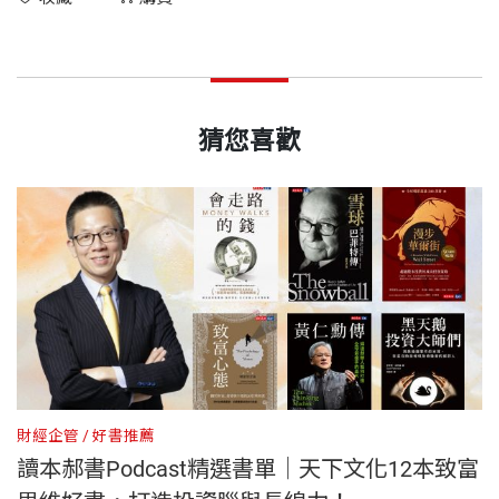
猜您喜歡
財經企管
好書推薦
財
克
讀本郝書Podcast精選書單｜天下文化12本致富