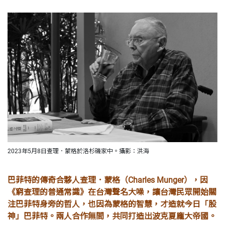
2023年5月8日查理．蒙格於洛杉磯家中。攝影：洪海
巴菲特的傳奇合夥人查理．蒙格（Charles Munger），因
《窮查理的普通常識》在台灣聲名大噪，讓台灣民眾開始關
注巴菲特身旁的哲人，也因為蒙格的智慧，才造就今日「股
神」巴菲特。兩人合作無間，共同打造出波克夏龐大帝國。