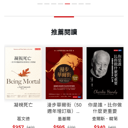
你的致富人生。
推薦閱讀
凝視死亡
漫步華爾街（50
你是誰，比你做
週年增訂版）：
什麼更重要
超越股市漲跌的
葛文德
墨基爾
查爾斯．韓第
成功投資策略
$357
$595
$340
$420
$700
$400