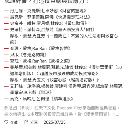
思維好書，打造投資腦與長線力！
問
丹尼爾．克羅斯比,卓妙容《財富的靈魂》
馬克斯．菲爾普斯,陳儀《快思慢想理財法》
史帝芬．維特,廖月娟,林俊宏《黃仁勳傳》
慧
史考特・派特森,洪慧芳《黑天鵝投資大師們》
。
摩根．豪瑟,周宜芳《一如既往：不變的人性法則與致富心
4
態》
系
查理．蒙格,RanRan《蒙格智慧》
市
貝版《會走路的錢》
珍
查理．蒙格,RanRan《蒙格之道》
墨基爾,楊美齡,林麗冠,蘇鵬元,陳儀,林俊宏《漫步華爾街（50
週年增訂版）：超越股市漲跌的成功投資策略》
摩根．豪瑟,周玉文《致富心態（暢銷增訂版）》
艾莉絲．施洛德,楊美齡,廖建容,侯秀琴,周宜芳,楊幼蘭,林麗冠,
羅耀宗,李芳齡《雪球》
隨
馬克．馬哈尼,呂佩憶《精準選股》
了
郝旭烈（郝哥）在天下文化 Podcast 中分享過無數經典書籍，
【
這次精選出12本理財與投資思維好書，從《漫步華爾街》、
理
《致富心態》、《會走路的錢》，每一本都是提升財務素養、
士
2025/07/25
收藏
分享
建立長線觀念的必讀經典。跟著郝哥的腳步，從閱讀開始打造
本